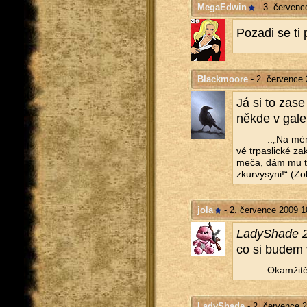
MegaEdwin
- 3. červenc
Po­za­di se ti 
Blackmoore
- 2. července 
Já si to zase 
někde v ga­le­
..„Na mém s
vé tr­pas­lic­ké z
meča, dám mu ten
zkur­vy­sy­ni!“ (Zo
jola
- 2. července 2009 1
La­dySha­de 2
co si budem v
Oka­mži­tě
LadyShade
- 2. července 