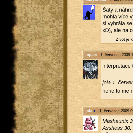
Šaty a ná­hr­de
mohla více vy
si vy­hrá­la s
xD), ale na ob
Život je 
lopata
- 1. července 2009 1
in­ter­pre­ta­c
jola 1. čer­v
hehe to me n
jola
- 1. července 2009 0
Ma­shaunix 3
Asshess 30. 