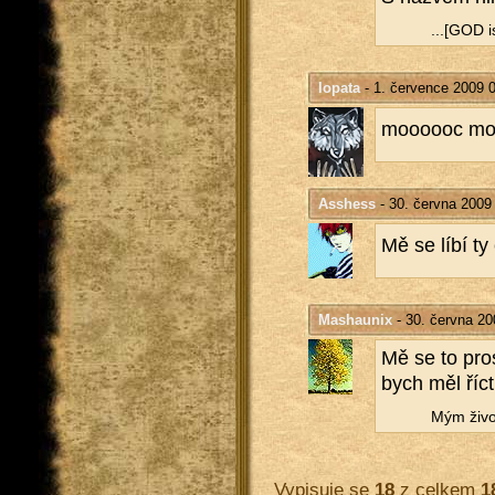
...[GOD is
lopata
- 1. července 2009 
mo­o­o­o­oc m
Asshess
- 30. června 2009
Mě se líbí ty
Mashaunix
- 30. června 20
Mě se to pros­
bych měl říct
Mým ži­vot
Vypisuje se
18
z celkem
1