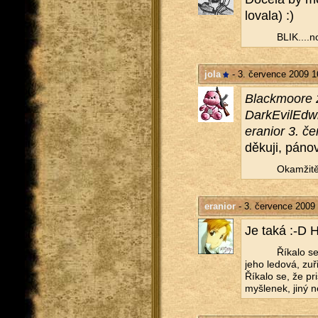
lo­va­la) :)
BLIK....​no
jola
- 3. července 2009 1
Blackmo­o­re 
Dar­kE­vi­lEd
era­ni­or 3. č
dě­ku­ji, pá­no­
Oka­mži­tě
eranior
- 3. července 2009
Je taká :-D H
Ří­ka­lo s
jeho le­do­vá, zu­
Ří­ka­lo se, že pr
myš­le­nek, jiný n