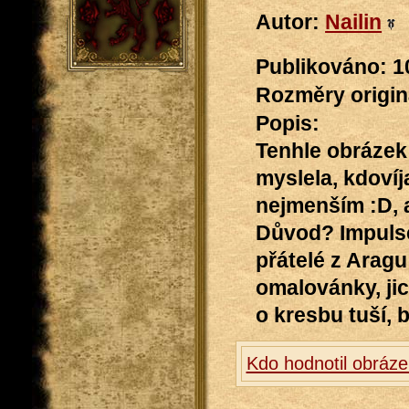
Autor:
Nailin
Publikováno: 1
Rozměry originá
Popis:
Tenhle obrázek
myslela, kdovíja
nejmenším :D, 
Důvod? Impulse
přátelé z Aragu
omalovánky, jic
o kresbu tuší, 
Kdo hodnotil obráze