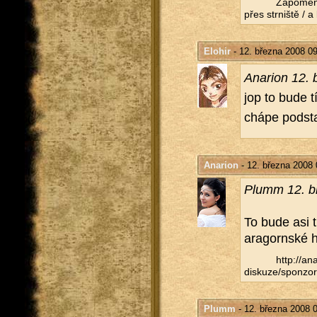
Za­po­me­n
přes str­niš­tě / 
Elohir
- 12. března 2008 0
Ana­ri­on 12.
jop to bude t
chá­pe pod­sta
Anarion
- 12. března 2008 
Plumm 12. bř
To bude asi tí
ara­gorn­ské h
http://​ana
diskuze/​sponzor
Plumm
- 12. března 2008 