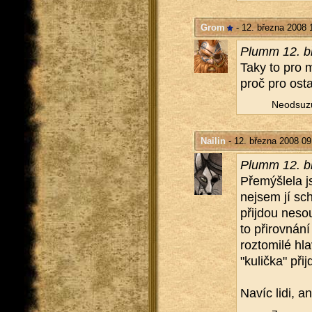
Grom
- 12. března 2008 
Plumm 12. bř
Taky to pro m
proč pro ostat
Ne­od­su­z
Nailin
- 12. března 2008 09
Plumm 12. bř
Pře­mýš­le­la j
nejsem jí scho
při­jdou ne­so
to při­rov­ná­ní
roz­to­mi­lé hl
"ku­lič­ka" při
Navíc lidi, an