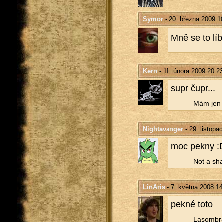
Symor
- 20. března 2009 1
Mně se to líb
Kern
- 11. února 2009 20:2
supr čupr...
Mám jen j
Nightavanger
- 29. listopa
moc pekny :D 
Not a sha
LinAris
- 7. května 2008 1
pekné toto
La­som­b­r