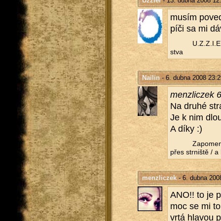
Uzziel
- 13. dubna 2008 12
musím po­ve­d
píči sa mi d
U.Z.Z.I.E.L
stva
Nailin
- 6. dubna 2008 23:2
menz­lic­zek
Na druhé stra
Je k nim dlou­
A díky :)
Za­po­me­n
přes str­niš­tě / 
menzliczek
- 6. dubna 200
ANO!! to je př
moc se mi to l
vrtá hla­vou p