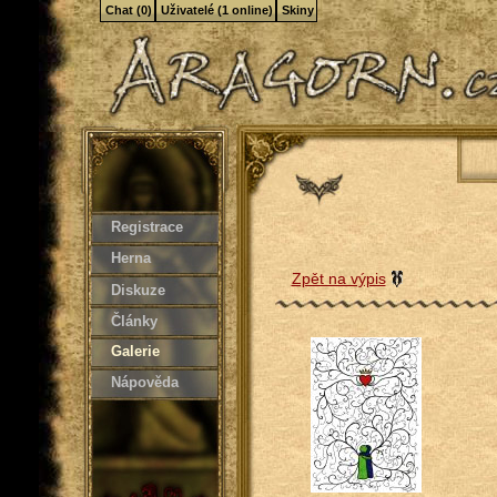
Chat (0)
Uživatelé (1 online)
Skiny
Registrace
Herna
Zpět na výpis
Diskuze
Články
Galerie
Nápověda