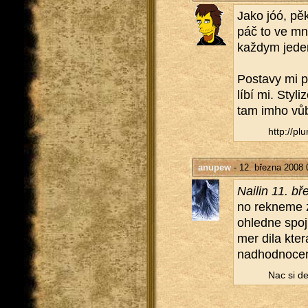
Jako jóó, pěk
páč to ve mně
kaž­dym je­den
Po­sta­vy mi př
lí­bí mi. Sty­
tam imho vůbe
http://​plu
anupew
- 12. března 2008 
Nai­lin 11. b
no rek­ne­me z
ohled­ne spo­ji
mer dila kter
nad­hod­no­ce­
Nac si del