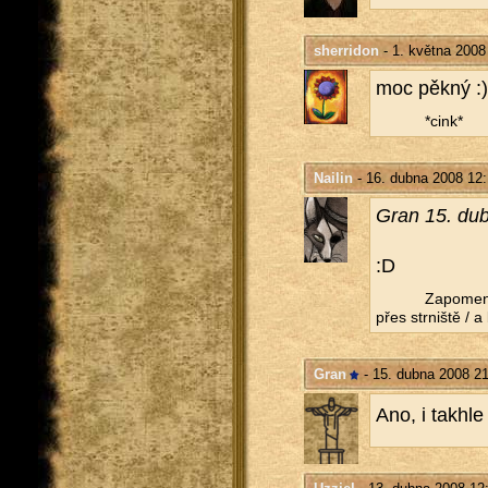
sherridon
- 1. května 2008
moc pěkný :) 
*cink*
Nailin
- 16. dubna 2008 12
Gran 15. du
:D
Za­po­me­n
přes str­niš­tě / 
Gran
- 15. dubna 2008 21
Ano, i takhle 