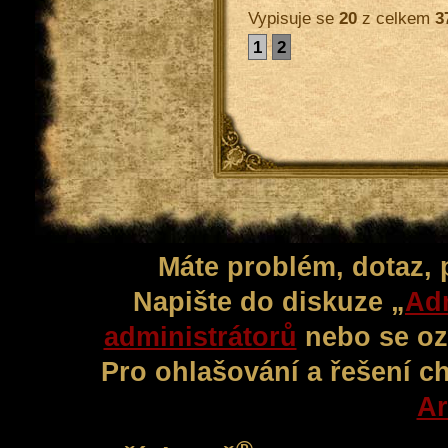
Vypisuje se
20
z celkem
3
1
2
Máte problém, dotaz,
Napište do diskuze „
Adm
administrátorů
nebo se oz
Pro ohlašování a řešení c
Ar