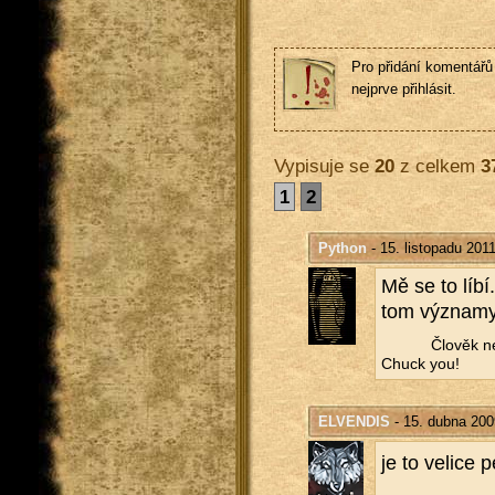
Pro přidání komentářů 
nejprve přihlásit.
Vypisuje se
20
z celkem
3
1
2
Python
- 15. listopadu 201
Mě se to líbí.
tom vý­zna­my
Člo­věk ne
Chuck you!
ELVENDIS
- 15. dubna 200
je to ve­li­ce