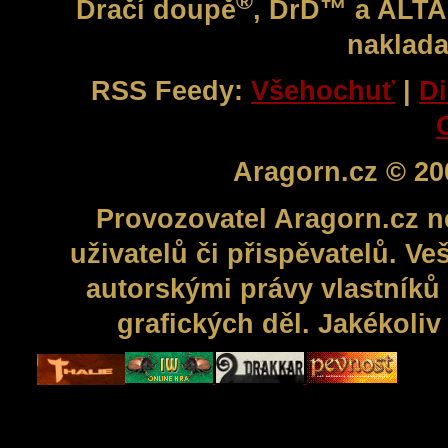
®
Dračí doupě
, DrD™ a ALT
naklada
RSS Feedy:
Všehochuť
|
Di
Aragorn.cz © 20
Provozovatel Aragorn.cz n
uživatelů či přispěvatelů. V
autorskými právy vlastníků 
grafických děl. Jakékoli