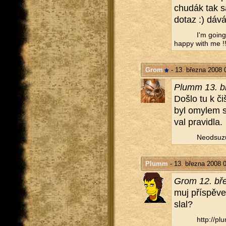
chudák tak sa
dotaz :) dáv
I'm going
happy with me !!
Grom
- 13. března 2008 
Plumm 13. bř
Došlo tu k čiš
byl omy­lem s
val pra­vi­dla.
Ne­od­su­z
Plumm
- 13. března 2008 
Grom 12. bře
muj pří­spě­v
slal?
http://​plu