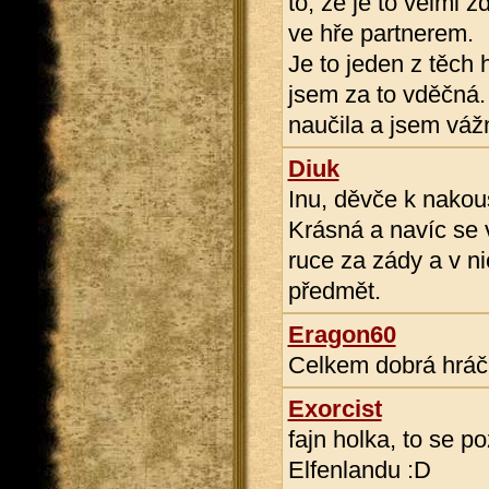
to, že je to velmi z
ve hře partnerem.
Je to jeden z těch
jsem za to vděčná.
naučila a jsem vážn
Diuk
Inu, děvče k nakous
Krásná a navíc se 
ruce za zády a v ni
předmět.
Eragon60
Celkem dobrá hráč
Exorcist
fajn holka, to se p
Elfenlandu :D