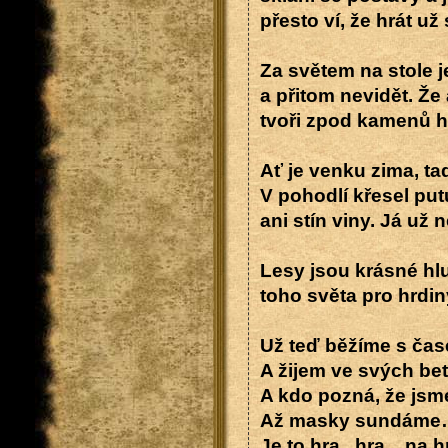
přesto ví, že hrát už 
Za světem na stole j
a přitom nevidět. Ž
tvoři zpod kamenů h
Ať je venku zima, ta
V pohodlí křesel put
ani stín viny. Já už 
Lesy jsou krásné hlu
toho světa pro hrdin
Už teď běžíme s ča
A žijem ve svých b
A kdo pozná, že jsm
Až masky sundáme
Je to hra...hra... na h