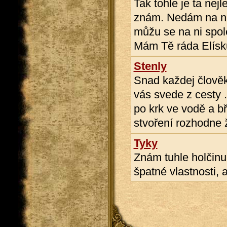
Tak tohle je ta nej
znám. Nedám na ni 
můžu se na ni spol
Mám Tě ráda Elísku
Stenly
Snad každej člověk 
vás svede z cesty ..
po krk ve vodě a bř
stvoření rozhodne ž
Tyky
Znám tuhle holčinu 
špatné vlastnosti, a