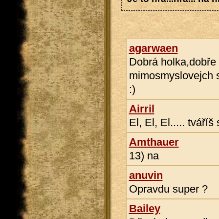
agarwaen
Dobrá holka,dobře s
mimosmyslovejch 
:)
Airril
El, El, El..... tvář
Amthauer
13) na
anuvin
Opravdu super ?
Bailey