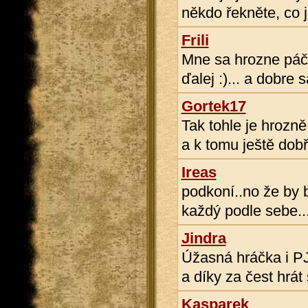
někdo řekněte, co 
Frili
Mne sa hrozne páči
ďalej :)... a dobre 
Gortek17
Tak tohle je hrozn
a k tomu ještě dobř
Ireas
podkoní..no že by 
každý podle sebe..
Jindra
Úžasná hráčka i PJ
a díky za čest hrát 
Kasparek