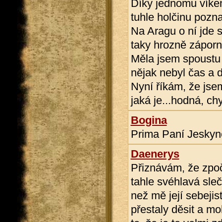
Díky jednomu víke
tuhle holčinu pozna
Na Aragu o ní jde s
taky hrozně záporný
Měla jsem spoustu 
nějak nebyl čas a 
Nyní říkám, že jse
jaká je...hodná, chyt
Bogina
Prima Paní Jeskyně
Daenerys
Přiznávám, že zpo
tahle svéhlavá sle
než mě její sebejis
přestaly děsit a moh