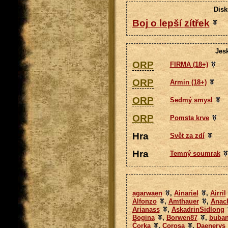
Disk
Boj o lepší zítřek
Jes
ORP
FIRMA (18+)
ORP
Armin (18+)
ORP
Sedmý smysl
ORP
Pomsta krve
Hra
Svět za zdí
Hra
Temný soumrak
agarwaen
,
Ainariel
,
Airril
Alfonzo
,
Amthauer
,
Anac
Arianass
,
AskadrinSidlong
Bogina
,
Borwen87
,
buba
Čorka
,
Corosa
,
Daenerys