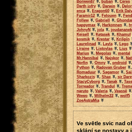
Borwen87
,
buban
,
Ceres
Darth jofry
,
Darwin
,
Delor
enca
,
Eragon60
,
Erik Dal
Faramir12
,
Felouen
,
Fend
Follew
,
Gabriell
,
Ghonda
happymax
,
Harkonnen
,
h
JohnyN
,
jola
,
joudananek
Keisell
,
Ketasek
,
Khamul
kosmik
,
Krestar
,
Krišpín
Laurelinad
,
Layla
,
Lego
Liraine
,
Listovlas
,
Lius
Marius
,
Megolas
,
mental
Mr.Hannibal
,
Najskor
,
Nat
Norfin
,
Omny
,
ondroid
Python
,
Radovan Gruber
Romaduur
,
Sagamor
,
Sai
Sharkozis
,
Shax
,
sir Dare
StacyCyborg
,
Tanak
,
Tas
Torreador
,
Trandul
,
Trem
naruto
,
Valeria
,
Veassë
Wewo
,
Wilhelm22
,
wolf5
ZoeAstraMia
Ve světle svic nad 
sklání se postavy a 