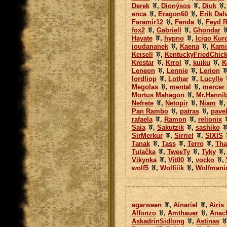
Derek
,
Dionýsos
,
Diuk
enca
,
Eragon60
,
Erik Dal
Faramir12
,
Fenda
,
Feyd R
fox2
,
Gabriell
,
Ghondar
Hayate
,
hypno
,
Icigo Kur
joudananek
,
Kaena
,
Kami
Keisell
,
KentuckyFriedChic
Krestar
,
Krrol
,
kuiku
,
K
Leneon
,
Lennie
,
Lerion
lordliop
,
Lothar
,
Lucylle
Megolas
,
mental
,
mercer
Mortus Mahagon
,
Mr.Hannib
Nefrete
,
Netopir
,
Niam
Pan Rambo
,
patras
,
pave
rafaela
,
Ramon
,
relionix
Saia
,
Sakutzik
,
sashiko
SirMerkur
,
Sirriel
,
SIXIS
Tanak
,
Tass
,
Terro
,
Tha
Tulačka
,
TweeTy
,
Tyky
Vikynka
,
Vít00
,
vocko
,
wolf5
,
Wolfiiik
,
Wolfmani
agarwaen
,
Ainariel
,
Airis
Alfonzo
,
Amthauer
,
Anac
AskadrinSidlong
,
Astinas