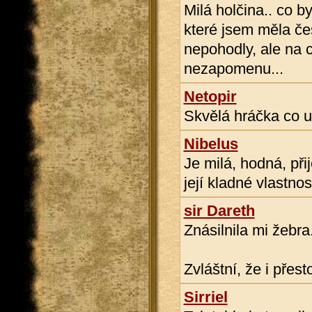
Milá holčina.. co b
které jsem měla čes
nepohodly, ale na c
nezapomenu...
Netopir
Skvělá hráčka co um
Nibelus
Je milá, hodná, při
její kladné vlastnos
sir Dareth
Znásilnila mi žebr
Zvláštní, že i přest
Sirriel