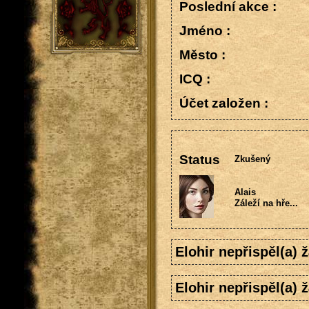
Poslední akce :
Jméno :
Město :
ICQ :
Účet založen :
Status
Zkušený
Alais
Záleží na hře...
Elohir nepřispěl(a)
Elohir nepřispěl(a)