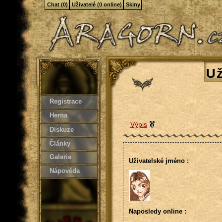
Chat (0)
Uživatelé (0 online)
Skiny
Už
Registrace
Herna
Výpis
Diskuze
Články
Galerie
Uživatelské jméno :
Nápověda
Naposledy online :