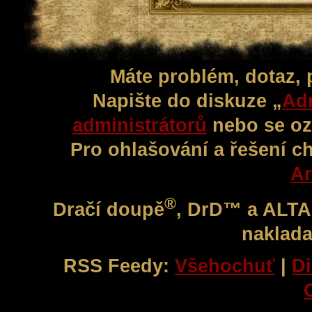
Máte problém, dotaz,
Napište do diskuze „
Adm
administrátorů
nebo se oz
Pro ohlašování a řešení c
Ar
®
Dračí doupě
, DrD™ a ALT
naklada
RSS Feedy:
Všehochuť
|
Di