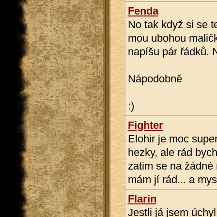
Fenda
No tak když si se 
mou ubohou maličkos
napíšu pár řádků. N
Nápodobně
:)
Fighter
Elohir je moc super
hezky, ale rád bych 
zatim se na žádné n
mám jí rád... a mysl
Flarin
Jestli já jsem úchy