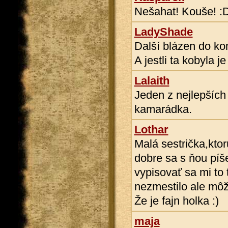
Nešahat! Kouše! :
LadyShade
Další blázen do kon
A jestli ta kobyla 
Lalaith
Jeden z nejlepších 
kamarádka.
Lothar
Malá sestrička,kto
dobre sa s ňou píše 
vypisovať sa mi to 
nezmestilo ale môž
Že je fajn holka :)
maja