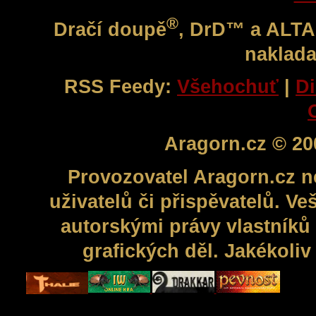
®
Dračí doupě
, DrD™ a ALT
naklada
RSS Feedy:
Všehochuť
|
Di
Aragorn.cz © 20
Provozovatel Aragorn.cz n
uživatelů či přispěvatelů. V
autorskými právy vlastníků 
grafických děl. Jakékoli