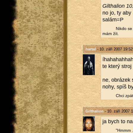
Gil­tha­li­on 
no jo, ty aby s
salám=P
Nikdo se m
mám žít.
hartal
- 10. září 2007 19:52
íha­ha­ha­hha­h
te který stroj 
ne, ob­rá­zek 
nohy, spíš by
Chci zpát
Gilthalion
- 10. září 2007 
ja bych to na­
"Hmmm ...