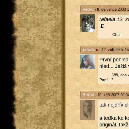
vocko
- 8. července 2008 1
ra­fa­e­la 12.
:D
Chci.
rafaela
- 12. září 2007 15
První po­hled
hled... Ježiš
Víš, cos 
Paní...?
Sirriel
- 10. září 2007 20:0
tak nejdřív ch
a teďka ke ko
ori­gi­nál, ta