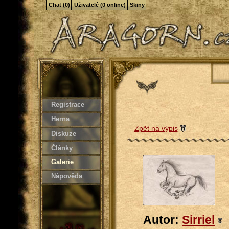
Chat (0)
Uživatelé (0 online)
Skiny
Registrace
Herna
Zpět na výpis
Diskuze
Články
Galerie
Nápověda
Autor:
Sirriel