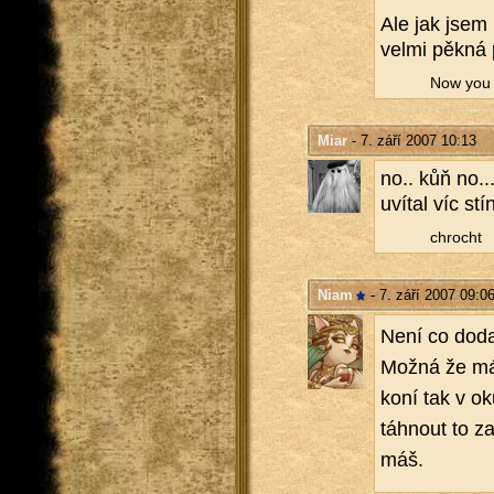
Ale jak jsem 
velmi pěkná 
Now you wi
Miar
- 7. září 2007 10:13
no.. kůň no..
uví­tal víc stí­
chrocht
Niam
- 7. září 2007 09:0
Není co dodat
Možná že má 
koní tak v oku
táh­nout to z
máš.