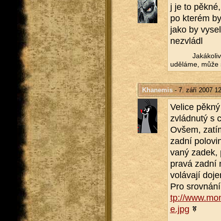
j je to pěkné,
po kte­rém by 
jako by vysel
ne­zvlá­dl
Ja­ká­ko­l
udě­lá­me, může s
Khanemis
- 7. září 2007 1
Ve­li­ce pěkn
zvlád­nu­tý s 
Ovšem, za­tím­
zadní po­lo­vi
va­ný zadek, 
pravá zadní n
vo­lá­va­jí do
Pro srov­ná­ní
tp://​www.​mon
e.​jpg