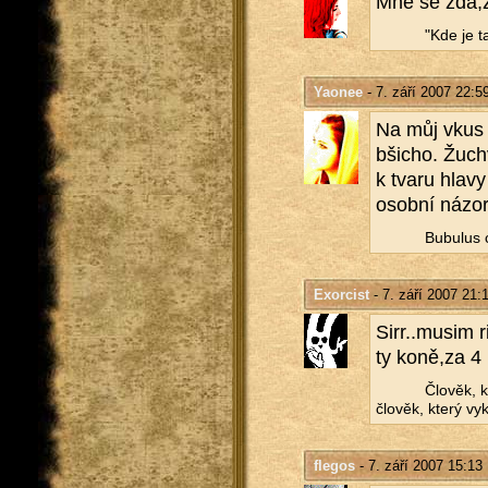
Mně se zdá,že
"Kde je ta
Yaonee
- 7. září 2007 22:5
Na můj vkus j
bši­cho. Žu­ch
k tvaru hlavy 
osob­ní názor
Bu­bu­lus 
Exorcist
- 7. září 2007 21:
Sirr..​musim 
ty koně,za 4
Člo­věk, 
člo­věk, který vy­
flegos
- 7. září 2007 15:13