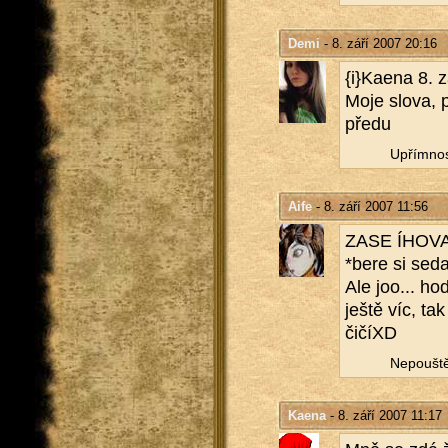
Demi
- 8. září 2007 20:16
{i}Kaena 8. 
Moje slova, př
pře­du
Upřím­nos
Aife
- 8. září 2007 11:56
ZASE ÍHO­VA­
*bere si se­da­
Ale joo... hod
ještě víc, ta
či­číXD
Ne­pouš­t
Kaena
- 8. září 2007 11:17