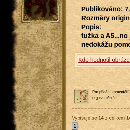
Publikováno: 7.
Rozměry originá
Popis:
tužka a A5...no 
nedokážu pomoc
Kdo hodnotil obráz
Pro přidání komentářů 
nejprve přihlásit.
Vypisuje se
14
z celkem
1
1