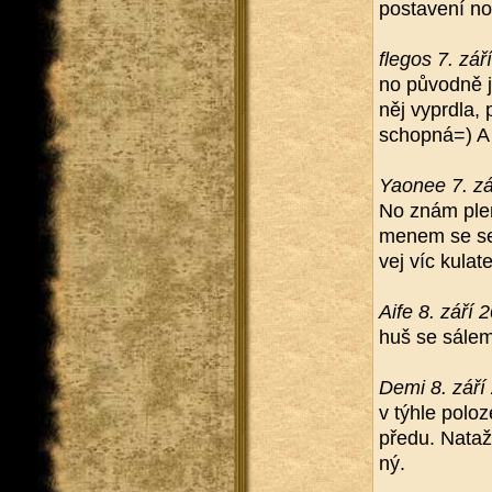
po­sta­ve­ní 
fle­gos 7. zá
no pů­vod­ně j
něj vy­prd­la,
schop­ná=) A v
Ya­o­nee 7. z
No znám ple­m
me­nem se se­t
vej víc ku­la­
Aife 8. září 
huš se sále
Demi 8. září
v týhle po­lo
pře­du. Na­ta­
ný.