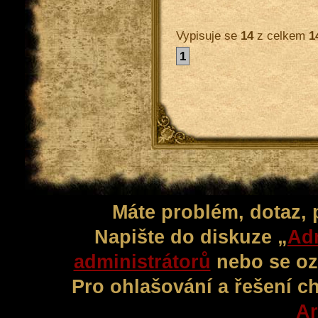
Vypisuje se
14
z celkem
1
1
Máte problém, dotaz,
Napište do diskuze „
Adm
administrátorů
nebo se oz
Pro ohlašování a řešení c
Ar