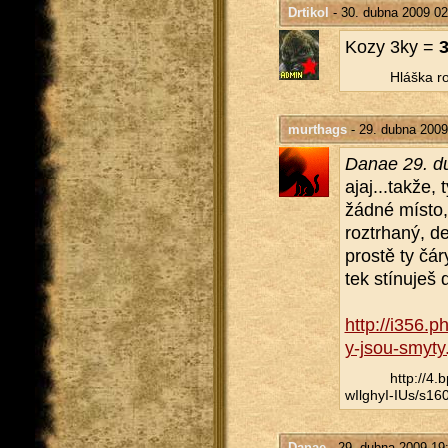
Drtikol
- 30. dubna 2009 02
Kozy 3ky =
3
Hláš­ka ro
murthags
- 29. dubna 2009
Danae 29. d
ajaj...​takže, 
žádné místo, 
roz­tr­ha­ný, d
pros­tě ty čár
tek stí­nu­ješ
http://​i356.
y-jsou-smyty.
http://​4
wIlghyI-IUs/​s160
Danae
- 29. dubna 2009 19