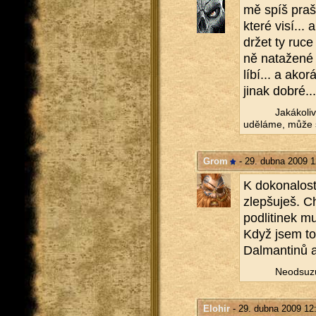
mě spíš praš­t
které visí... 
držet ty ruce 
ně na­ta­že­né
líbí... a ako­r
jinak dobré...
Ja­ká­ko­l
udě­lá­me, může s
Grom
- 29. dubna 2009 1
K do­ko­na­los
zlep­šu­ješ. C
pod­li­ti­nek 
Když jsem to 
Dal­man­ti­nů 
Ne­od­su­z
Elohir
- 29. dubna 2009 12