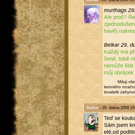
murthags 29
Ale proč? Řek
zjed­no­du­še
ha­vě) na­kres­
Bel­kar 29. 
Každý má pře
če­né, tobě ni
ne­mů­že líbit
můj ob­rá­zek 
Mi­lu­ji vš
tem­né­ho mrač­na,
to­va­te­lé za­hy­no
Belkar
- 29. dubna 2009 19
Teď se kou­ka
Sám jsem kres­
elé,od pod­li­