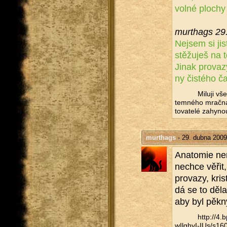
volné plo­chy 
murthags 29
Nejsem si jistá
stě­žu­ješ na t
Jinak pro­va­z
ny čis­té­ho č
Mi­lu­ji vš
tem­né­ho mrač­na,
to­va­te­lé za­hy­no
murthags
- 29. dubna 2009
Ana­to­mie nen
ne­chce věřit,
pro­va­zy, kri
dá se to dělat
aby byl pěkn
http://​4
wIlghyI-IUs/​s160