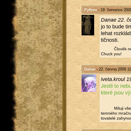
Python
- 19. července 200
Danae 22. če
jo to bude ti
le­hat roz­klá­
tič­nos­ti.
Člo­věk ne
Chuck you!
Danae
- 22. června 2009 11
iveta.​kroul 
Jest­li to ne­
které jsou vý­
Mi­lu­ji vš
tem­né­ho mrač­na,
to­va­te­lé za­hy­no