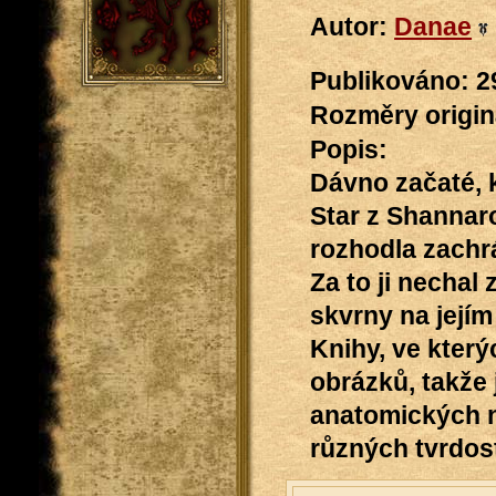
Autor:
Danae
Publikováno: 2
Rozměry originá
Popis:
Dávno začaté, 
Star z Shannaro
rozhodla zachr
Za to ji nechal
skvrny na jejím 
Knihy, ve který
obrázků, takže
anatomických n
různých tvrdos