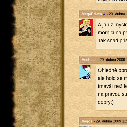
MegaEdwin
- 29. dubna 
A ja uz mys­lel
mor­ni­ci na pa­
Tak snad pris
Asshess
- 29. dubna 2009 
Ohled­ně ob­r
ale hold se mi
tmavší než lev
na pra­vou stra
dobrý;)
flegos
- 29. dubna 2009 12