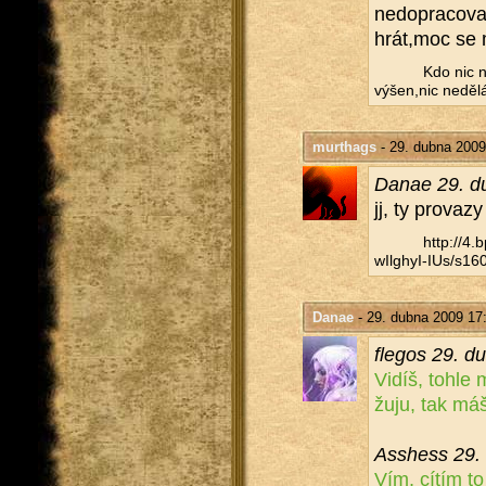
ne­do­pra­co­
hrát,moc se m
Kdo nic ne
vý­šen,nic ne­dě­l
murthags
- 29. dubna 2009
Danae 29. d
jj, ty pro­va­zy 
http://​4
wIlghyI-IUs/​s160
Danae
- 29. dubna 2009 17
fle­gos 29. 
Vidíš, tohle 
žu­ju, tak máš
Asshess 29.
Vím, cítím to