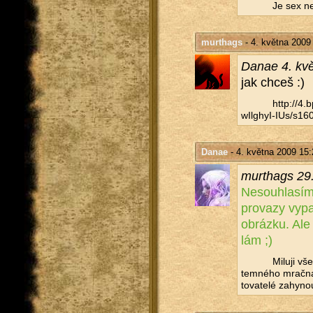
Je sex ne
murthags
- 4. května 2009
Danae 4. kvě
jak chceš :)
http://​4
wIlghyI-IUs/​s160
Danae
- 4. května 2009 15:
murthags 29
Ne­sou­hla­sím
pro­va­zy vy­p
ob­ráz­ku. Ale
lám ;)
Mi­lu­ji vš
tem­né­ho mrač­na,
to­va­te­lé za­hy­no