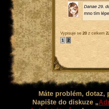
Danae 29. d
mno tím lépe
Vypisuje se
20
z celkem
2
1
2
Máte problém, dotaz,
Napište do diskuze „
Adm