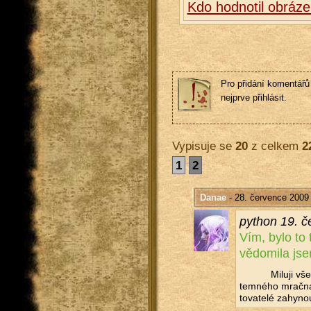
Kdo hodnotil obráze
Pro přidání komentářů 
nejprve přihlásit.
Vypisuje se
20
z celkem
2
1
2
Danae
- 28. července 2009
py­thon 19. č
Vím, bylo to t
vě­do­mi­la j
Mi­lu­ji vš
tem­né­ho mrač­na,
to­va­te­lé za­hy­no