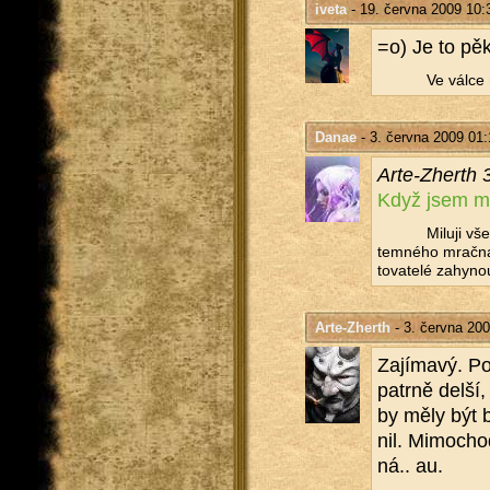
iveta
- 19. června 2009 10:
=o) Je to pě
Ve válce 
Danae
- 3. června 2009 01:
Ar­te-Zherth 
Když jsem měl
Mi­lu­ji vš
tem­né­ho mrač­na,
to­va­te­lé za­hy­no
Arte-Zherth
- 3. června 200
Za­jí­ma­vý. P
pa­tr­ně delší
by měly být b
nil. Mi­mo­ch
ná.. au.