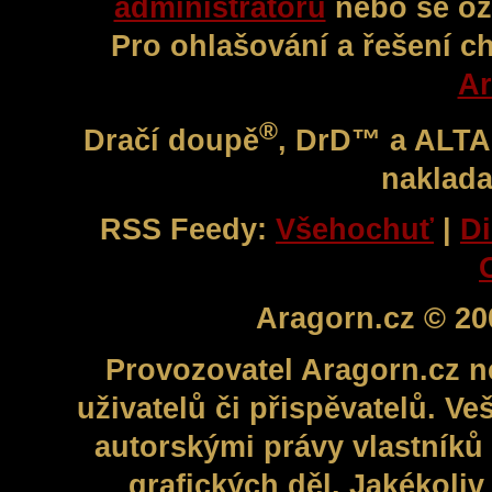
administrátorů
nebo se oz
Pro ohlašování a řešení c
Ar
®
Dračí doupě
, DrD™ a ALT
naklada
RSS Feedy:
Všehochuť
|
Di
Aragorn.cz © 20
Provozovatel Aragorn.cz n
uživatelů či přispěvatelů. V
autorskými právy vlastníků 
grafických děl. Jakékoli