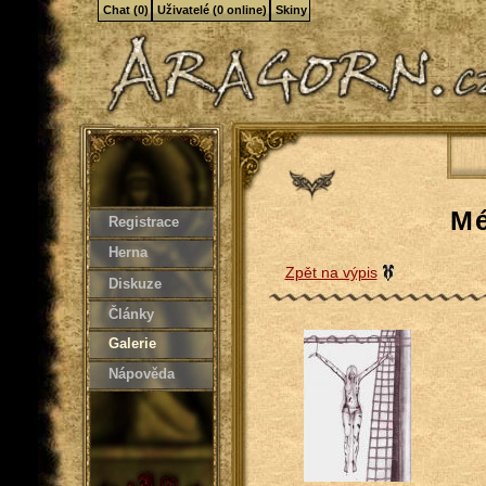
Chat (0)
Uživatelé (0 online)
Skiny
Mé
Registrace
Herna
Zpět na výpis
Diskuze
Články
Galerie
Nápověda