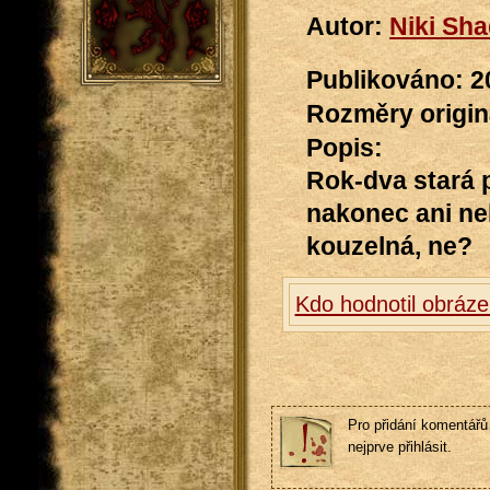
Autor:
Niki Sh
Publikováno: 2
Rozměry originá
Popis:
Rok-dva stará p
nakonec ani neb
kouzelná, ne?
Kdo hodnotil obráz
Pro přidání komentářů 
nejprve přihlásit.