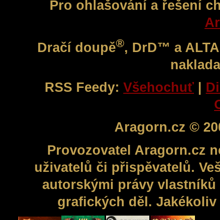
Pro ohlašování a řešení c
Ar
®
Dračí doupě
, DrD™ a ALT
naklada
RSS Feedy:
Všehochuť
|
Di
Aragorn.cz © 20
Provozovatel Aragorn.cz n
uživatelů či přispěvatelů. V
autorskými právy vlastníků 
grafických děl. Jakékoli