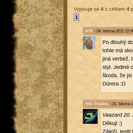
Vypisuje se
4
z celkem
4
p
1
KS0
- 24. března 2011 22:0
Po dlou­hý do
tohle má skor
jiná ver­bež,
styl. Je­di­n
škoda, že jsi 
Dürera :D
Niki Shadow
- 21. března 
Va­a­zard 20.
Dě­ku­ji :)
Zá­le­ží, jest­