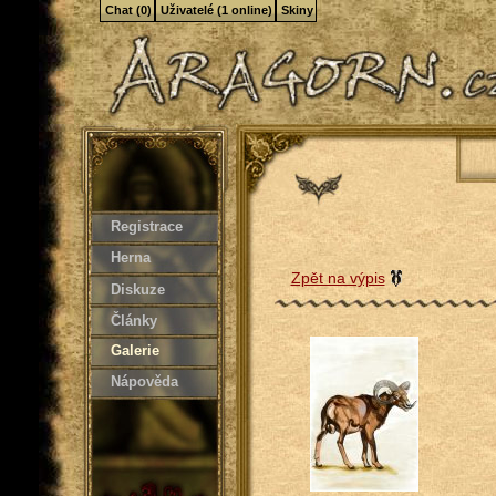
Chat (0)
Uživatelé (1 online)
Skiny
Registrace
Herna
Zpět na výpis
Diskuze
Články
Galerie
Nápověda