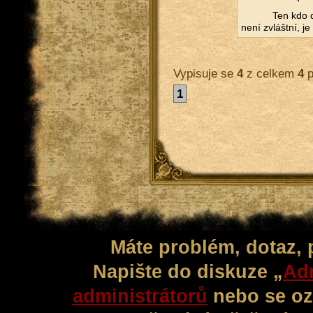
Ten kdo do
není zvlášt­ní, je 
Vypisuje se
4
z celkem
4
p
1
Máte problém, dotaz,
Napište do diskuze „
Adm
administrátorů
nebo se oz