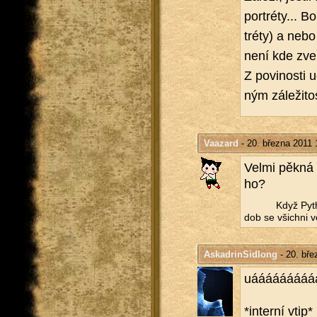
por­tréty... B
tréty) a nebo
není kde zve­ře
Z po­vi­nos­ti 
ným zá­le­ži­to
Vaazard
- 20. března 2011 
Velmi pěkná pr
ho?
Když Py­th
dob se všich­ni vo
AskadrinSidlong
- 20. bře
uááááááááááá
*in­ter­ní vtip*