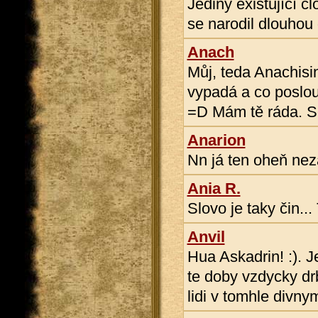
Jediný existující č
se narodil dlouhou 
Anach
Můj, teda Anachisi
vypadá a co poslou
=D Mám tě ráda. Se
Anarion
Nn já ten oheň neza
Ania R.
Slovo je taky čin..
Anvil
Hua Askadrin! :). J
te doby vzdycky dr
lidi v tomhle divny