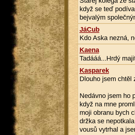
Starej kolega ze st
když se teď podív
bejvalým společným
JáCub
Kdo Aska nezná, ne
Kaena
Tadááá...Hrdý maji
Kasparek
Dlouho jsem chtěl 
Nedávno jsem ho po
když na mne promlu
moji obranu bych c
držka se nepotkala 
vousů vytrhal a js