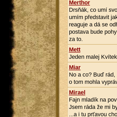
Merthor
Drsňák, co umí svou
umím představit ja
reaguje a dá se o
postava bude pohybo
za to.
Mett
Jeden malej Kvítek
Miar
No a co? Buď rád, ž
o tom mohla vyprávě
Mirael
Fajn mladík na poví
Jsem ráda že mi by
...a i tu prťavou ch