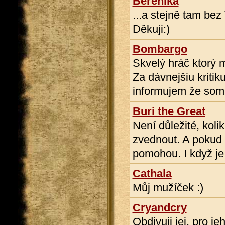
Berenika
...a stejně tam be
Děkuji:)
Bombargo
Skvelý hráč ktorý 
Za dávnejšiu kriti
informujem že som s
Buri the Great
Není důležité, koli
zvednout. A pokud t
pomohou. I když je
Cathala
Můj mužíček :)
Cryandcry
Obdivuji jej, pro 