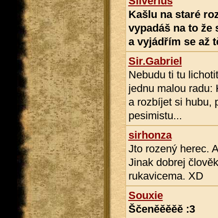
Silverius
Kašlu na staré roz
vypadáš na to že 
a vyjádřím se až t
Sir.Gabriel
Nebudu ti tu lichoti
jednu malou radu: 
a rozbíjet si hubu,
pesimistu...
sirhonza
Jto rozený herec. A
Jinak dobrej člověk
rukavicema. XD
Souxie
Ščeněěěěě :3