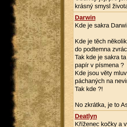
krásný smysl života
Darwin
Kde je sakra Darw
Kde je těch několik
do podtemna zvrác
Tak kde je sakra ta
papír v písmena ?
Kde jsou věty mluví
páchaných na nevi
Tak kde ?!
No zkrátka, je to As
Deatlyn
Kříženec kočky a 