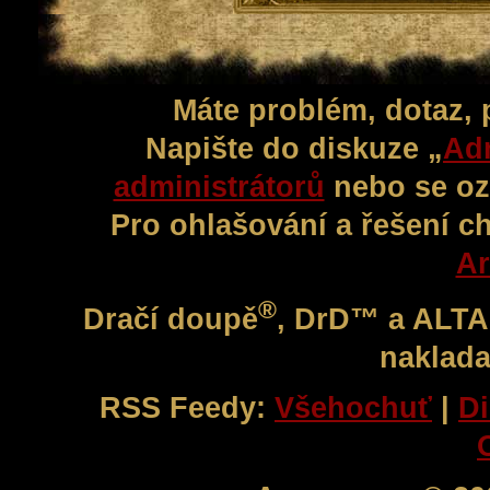
Máte problém, dotaz,
Napište do diskuze „
Adm
administrátorů
nebo se oz
Pro ohlašování a řešení c
Ar
®
Dračí doupě
, DrD™ a ALT
naklada
RSS Feedy:
Všehochuť
|
Di