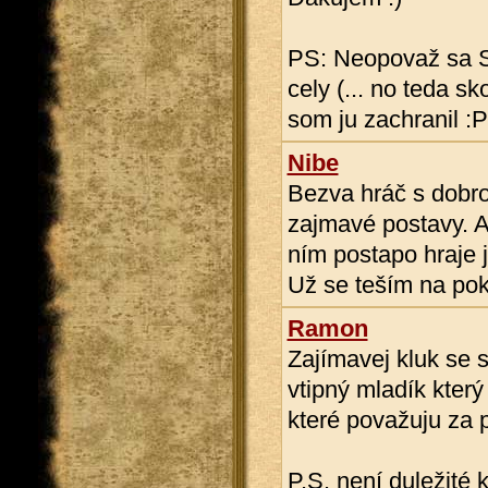
PS: Neopovaž sa S
cely (... no teda s
som ju zachranil :P
Nibe
Bezva hráč s dobro
zajmavé postavy. A 
ním postapo hraje 
Už se teším na pok
Ramon
Zajímavej kluk se 
vtipný mladík který
které považuju za 
P.S. není duležité k