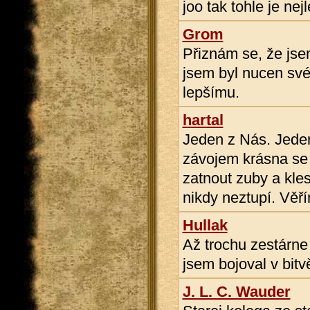
joo tak tohle je ne
Grom
Přiznám se, že jse
jsem byl nucen své
lepšímu.
hartal
Jeden z Nás. Jeden 
závojem krásna se
zatnout zuby a kles
nikdy neztupí. Věří
Hullak
Až trochu zestárne
jsem bojoval v bit
J. L. C. Wauder