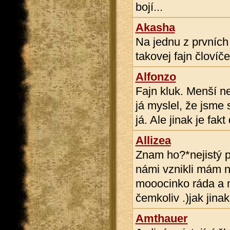
bojí...
Akasha
Na jednu z prvních
takovej fajn človí
Alfonzo
Fajn kluk. Menší ne
já myslel, že jsme 
já. Ale jinak je fakt
Allizea
Znam ho?*nejistý p
námi vznikli mám 
mooocinko ráda a m
čemkoliv .)jak jina
Amthauer