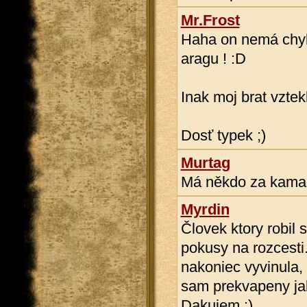
Mr.Frost
Haha on nemá chybu
aragu ! :D
Inak moj brat vztek
Dosť typek ;)
Murtag
Má někdo za kamar
Myrdin
Človek ktory robil
pokusy na rozcesti
nakoniec vyvinula,
sam prekvapeny jak 
Dakujem :)