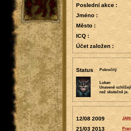
Poslední akce :
Jméno :
Město :
ICQ :
Účet založen :
Status
Pokročilý
Lukan
Unaveně vzhlížej
než skutečně je.
12/08 2009
JARI
21/03 2013
Prac