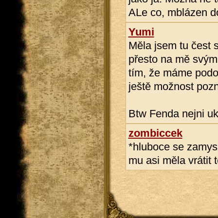
ALe co, mblázen do
Yumi
Měla jsem tu čest s
přesto na mě svým
tím, že máme podo
ještě možnost pozna
Btw Fenda nejni uk
zombiccek
*hluboce se zamysl
mu asi měla vrátit 