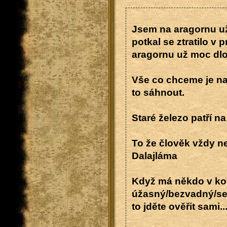
Jsem na aragornu už
potkal se ztratilo v
aragornu už moc dlou
Vše co chceme je na 
to sáhnout.
Staré železo patří n
To že člověk vždy ne
Dalajláma
Když má někdo v kom
úžasný/bezvadný/sen
to jděte ověřit sami..