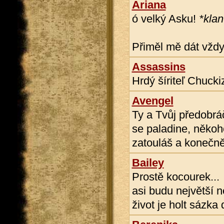
Ariana
ó velký Asku!
*klan
Přiměl mě dát vždy
Assassins
Hrdý šíriteľ Chucki
Avengel
Ty a Tvůj předobrá
se paladine, někoh
zatouláš a konečně
Bailey
Prostě kocourek...
asi budu největší n
život je holt sázka d