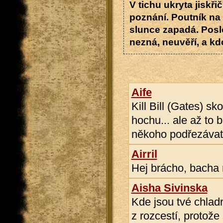
V tichu ukryta jiskř
poznání. Poutník na 
slunce zapadá. Posl
nezná, neuvěří, a k
Aife
Kill Bill (Gates) sk
hochu... ale až to b
někoho podřezáva
Airril
Hej brácho, bacha n
Aisha Sivinska
Kde jsou tvé chla
z rozcestí, protože