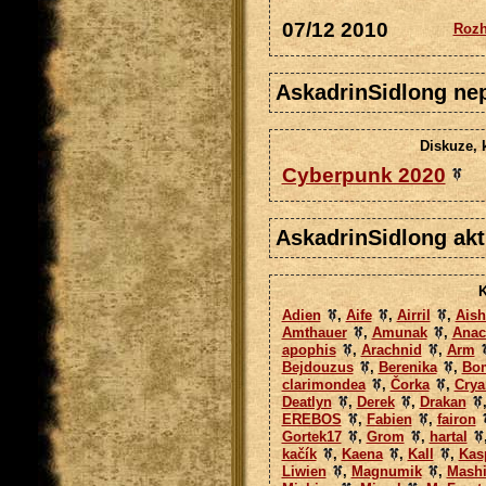
07/12 2010
Rozh
AskadrinSidlong nep
Diskuze, 
Cyberpunk 2020
AskadrinSidlong akt
K
Adien
,
Aife
,
Airril
,
Aish
Amthauer
,
Amunak
,
Anac
apophis
,
Arachnid
,
Arm
Bejdouzus
,
Berenika
,
Bo
clarimondea
,
Čorka
,
Crya
Deatlyn
,
Derek
,
Drakan
EREBOS
,
Fabien
,
fairon
Gortek17
,
Grom
,
hartal
kačík
,
Kaena
,
Kall
,
Kas
Liwien
,
Magnumik
,
Mashi