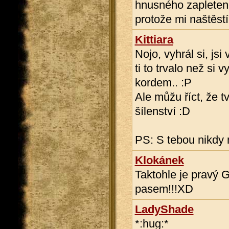
hnusného zapletené
protože mi naštěstí
Kittiara
Nojo, vyhrál si, js
ti to trvalo než si 
kordem.. :P
Ale můžu říct, že 
šílenství :D
PS: S tebou nikdy n
Klokánek
Taktohle je pravý 
pasem!!!XD
LadyShade
*:hug:*