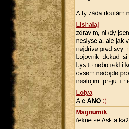
A ty záda doufám 
Lishalaj
zdravim, nikdy jsem
neslysela, ale jak 
nejdrive pred svym
bojovnik, dokud jsi
bys to nebo rekl i
ovsem nedojde prot
nestojim. preju ti h
Lotya
Ale
ANO
:)
Magnumik
řekne se Ask a kaž