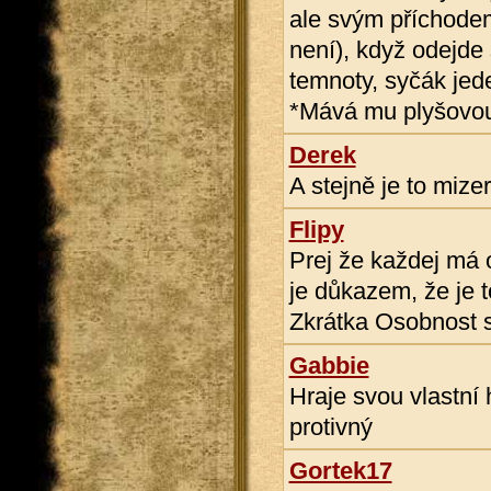
ale svým příchodem
není), když odejde
temnoty, syčák jed
*Mává mu plyšovo
Derek
A stejně je to mizer
Flipy
Prej že každej má 
je důkazem, že je t
Zkrátka Osobnost 
Gabbie
Hraje svou vlastní
protivný
Gortek17