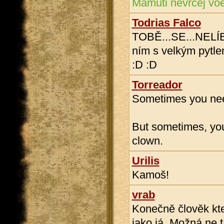
Mamuti nevrčej vo
Todrias Falco
TOBĚ...SE...NELÍ
ním s velkým pytlem
:D :D
Torreador
Sometimes you need
But sometimes, you 
clown.
Urilis
Kamoš!
vrab
Konečně člověk kt
jako já. Možná ne t