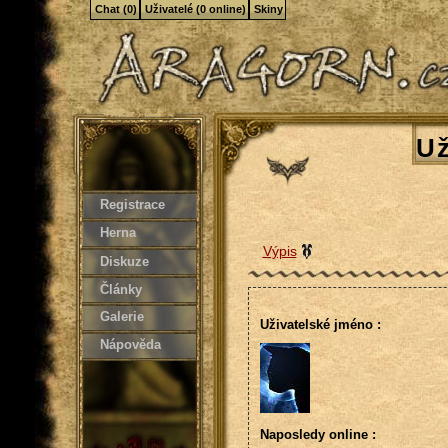
Chat (0)
Uživatelé (0 online)
Skiny
Už
Registrace
Herna
Výpis
Diskuze
Články
Galerie
Uživatelské jméno :
Nápověda
Naposledy online :