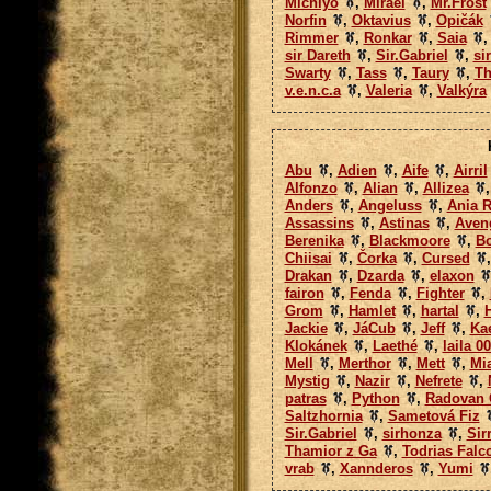
Michiyo
,
Mirael
,
Mr.Frost
Norfin
,
Oktavius
,
Opičák
Rimmer
,
Ronkar
,
Saia
sir Dareth
,
Sir.Gabriel
,
si
Swarty
,
Tass
,
Taury
,
Th
v.e.n.c.a
,
Valeria
,
Valkýra
Abu
,
Adien
,
Aife
,
Airril
Alfonzo
,
Alian
,
Allizea
Anders
,
Angeluss
,
Ania R
Assassins
,
Astinas
,
Aven
Berenika
,
Blackmoore
,
B
Chiisai
,
Čorka
,
Cursed
Drakan
,
Dzarda
,
elaxon
fairon
,
Fenda
,
Fighter
,
Grom
,
Hamlet
,
hartal
,
Jackie
,
JáCub
,
Jeff
,
Ka
Klokánek
,
Laethé
,
laila 0
Mell
,
Merthor
,
Mett
,
Mi
Mystig
,
Nazir
,
Nefrete
,
patras
,
Python
,
Radovan 
Saltzhornia
,
Sametová Fiz
Sir.Gabriel
,
sirhonza
,
Sirr
Thamior z Ga
,
Todrias Falc
vrab
,
Xannderos
,
Yumi