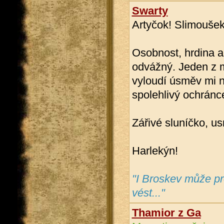
Swarty
Artyčok! Slimoušek!
Osobnost, hrdina a
odvážný. Jeden z m
vyloudí úsměv mi n
spolehlivý ochránc
Zářivé sluníčko, us
Harlekýn!
"I Broskev může pro
vést..."
Thamior z Ga