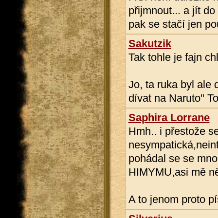
přijmnout... a jít 
pak se stačí jen po
Sakutzik
Tak tohle je fajn c
Jo, ta ruka byl ale
dívat na Naruto" To
Saphira Lorrane
Hmh.. i přestože se
nesympatická,neint
pohádal se se mnou
HIMYMU,asi mě něj
A to jenom proto p