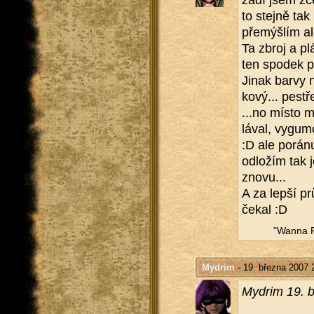
za­dí jsem zce
to stej­ně tak
pře­mýš­lím al
Ta zbroj a plá
ten spo­dek př
Jinak barvy n
ko­vý... pes­t­ře
...​no místo 
lá­val, vy­gu
:D ale po­rá­
od­lo­žím tak 
znovu...
A za lepší pr
čekal :D
"Wanna F
Mydrim
- 19. března 2007 
Mydrim 19. b