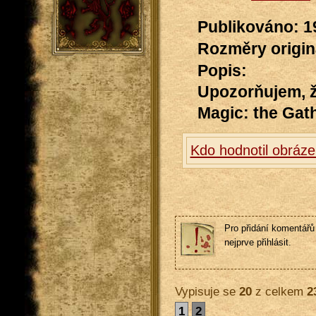
Publikováno: 1
Rozměry originá
Popis:
Upozorňujem, že
Magic: the Gath
Kdo hodnotil obráz
Pro přidání komentářů 
nejprve přihlásit.
Vypisuje se
20
z celkem
2
1
2