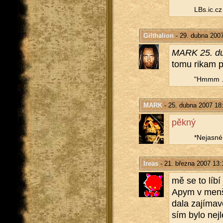
LBs.​ic.​cz
Gilthalion
- 29. dubna 200
MARK 25. du
tomu rikam p
"Hmmm ...
MARK
- 25. dubna 2007 18
pěkný
*Ne­jas­né 
Ireas
- 21. března 2007 13:
mě se to líbí 
Apym v men­ší
da­la za­jí­ma
sím bylo nej­l