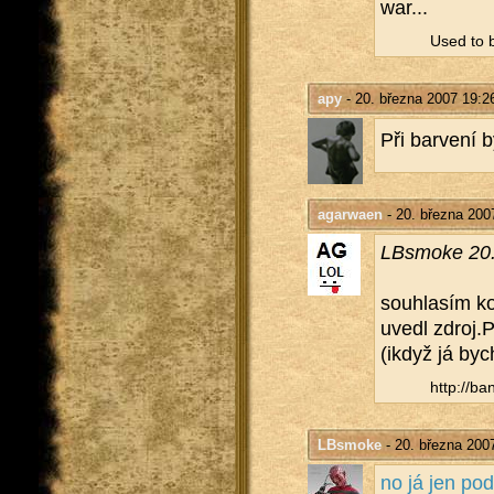
war...
Used to b
apy
- 20. března 2007 19:2
Při bar­ve­ní b
agarwaen
- 20. března 200
LB­smoke 20.
sou­hla­sím k
uvedl zdroj.​
(ikdyž já bych
http://​ba
LBsmoke
- 20. března 200
no já jen po­d