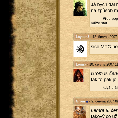
Já bych dal m
na způ­sob ml
Před po­p
může stát.
Laysen3
- 12. června 2007
sice MTG ne­hr
Lemra
- 10. června 2007 1
Grom 9. červ
tak to pak jo. 
když prší
Grom
- 9. června 2007 0
Lemra 8. čer
ta­ko­vý co už