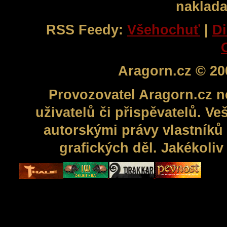
naklada
RSS Feedy:
Všehochuť
|
Di
Aragorn.cz © 20
Provozovatel Aragorn.cz n
uživatelů či přispěvatelů. V
autorskými právy vlastníků 
grafických děl. Jakékoli