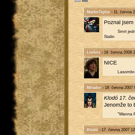
MartinTaylor
- 11. června 
Po­znal jsem 
Smrt jed­no
Sta­lin
LinAris
- 19. června 2008 
NICE
La­som­b­r
Mirador
- 18. června 2007 
Klodó 17. če
Je­nomže to by
"Wanna F
Klodó
- 17. června 2007 12