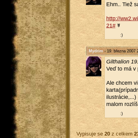
Ehm.. Tiež sa
http://​ww2.​
21#​
:)
Mydrim
- 19. března 2007 
Gil­tha­li­on 
Veď to má v po
Ale chcem vi­d
karta(prí­pad
ilustrá­cie,...
malom roz­lí­š
:)
Vypisuje se
20
z celkem
2