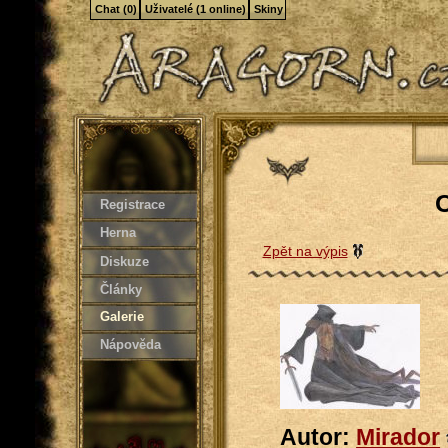
Chat (0)
Uživatelé (1 online)
Skiny
Registrace
Herna
Zpět na výpis
Diskuze
Články
Galerie
Nápověda
Autor:
Mirador