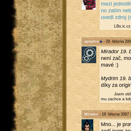
mezi jed­not­li
no zatím ne­bu
uvedl zdroj (m
LBs.​ic.​cz
apophis
- 20. března 200
Mi­ra­dor 19.
není zač, možn
ma­vé :)
Mydrim 19. b
díky za ori­gi­
Jsem ob­l
mu za­chce a kd
Mirador
- 19. března 2007 
Mno... je pra