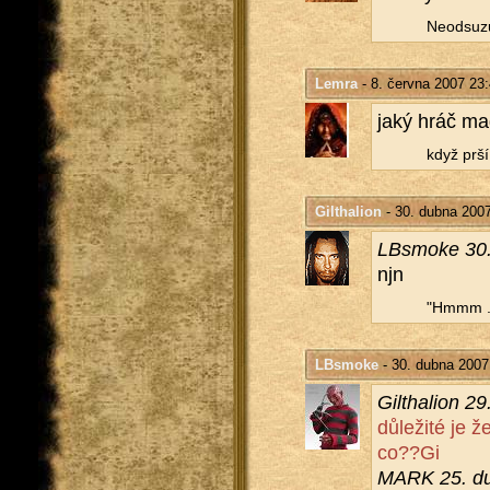
Ne­od­su­z
Lemra
- 8. června 2007 23
jaký hráč ma­g
když prší
Gilthalion
- 30. dubna 200
LB­smoke 30
njn
"Hmmm ...
LBsmoke
- 30. dubna 2007
Gil­tha­li­on
dů­le­ži­té je 
co??Gi
MARK 25. du