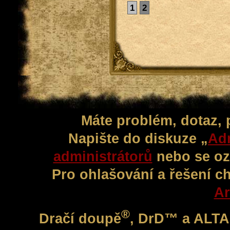
1
2
Máte problém, dotaz,
Napište do diskuze „
Adm
administrátorů
nebo se oz
Pro ohlašování a řešení c
Ar
®
Dračí doupě
, DrD™ a ALT