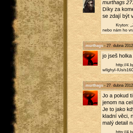
murthags 27
Díky za ko­men
se zdají být v
Kry­ton: „
nebo nám ho vrá
murthags
- 27. dubna 2012
jo jseš holka
http://​4
wIlghyI-IUs/​s160
murthags
- 27. dubna 2012
Jo a pokud ti 
jenom na celek
Je to jako kdy
klad­ní věci, 
malý de­tail 
http://​4