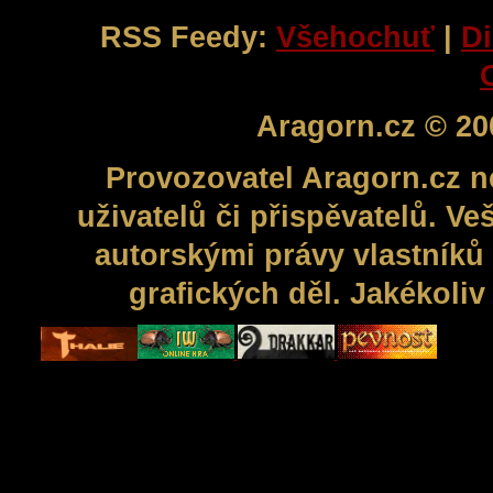
RSS Feedy:
Všehochuť
|
Di
Aragorn.cz © 20
Provozovatel Aragorn.cz n
uživatelů či přispěvatelů. V
autorskými právy vlastníků 
grafických děl. Jakékoli