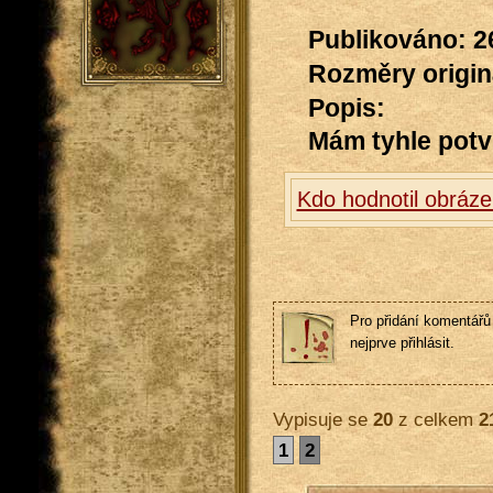
Publikováno: 2
Rozměry originá
Popis:
Mám tyhle potv
Kdo hodnotil obráz
Pro přidání komentářů 
nejprve přihlásit.
Vypisuje se
20
z celkem
2
1
2