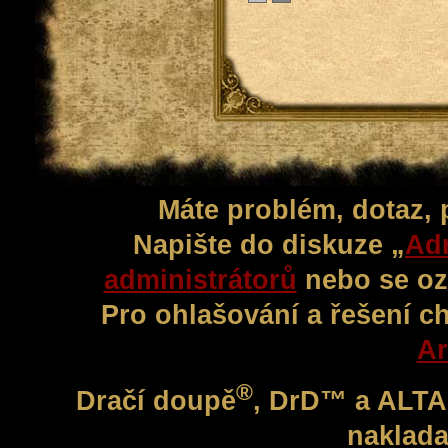
Máte problém, dotaz,
Napište do diskuze „
Adm
administrátorů
nebo se oz
Pro ohlašování a řešení c
Ar
®
Dračí doupě
, DrD™ a ALT
naklada