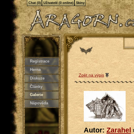
Chat (0)
Uživatelé (0 online)
Skiny
Registrace
Herna
Zpět na výpis
Diskuze
Články
Galerie
Nápověda
Autor:
Zarahel