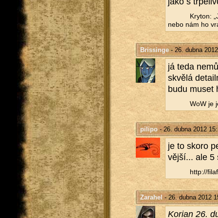
jako s tr­pě­li­v
Kry­ton: „
nebo nám ho vrá
Brissinge
- 26. dubna 2012
já teda ne­mů
skvě­lá de­tai
budu muset h
WoW je jen
pilipo
- 26. dubna 2012 15
je to skoro pe
věj­ší... ale 5 
http://​fil
Zarahel
- 26. dubna 2012 1
Ko­ri­an 26.