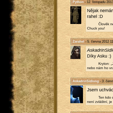
Python
- 12. listopadu 201
Nějak nemám,
ra­hel :D
Člo­věk ne
Chuck you!
Zarahel
- 5. června 2012 1
Askad­rin­Si­
Díky Asku :)
Kry­ton: „
nebo nám ho vrá
AskadrinSidlong
- 3. červ
Jsem uchvá­c
Ten kdo do
není zvlášt­ní, je 