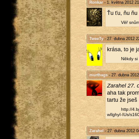
Ronkar
- 1. května 2012 21
Ťu ťu, ňu ňu
Věř snům.
TweeTy
- 27. dubna 2012 2
krása, to je j
Někdy si ř
murthags
- 27. dubna 2012
Za­ra­hel 27
aha tak promiň
tar­tu že jseš 
http://​4
wIlghyI-IUs/​s160
Zarahel
- 27. dubna 2012 0