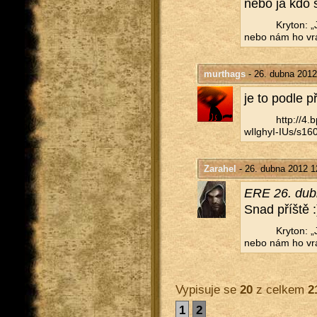
nebo já kdo 
Kry­ton: „
nebo nám ho vrá
murthags
- 26. dubna 2012
je to podle př
http://​4
wIlghyI-IUs/​s160
Zarahel
- 26. dubna 2012 1
ERE 26. dub
Snad příš­tě 
Kry­ton: „
nebo nám ho vrá
Vypisuje se
20
z celkem
2
1
2