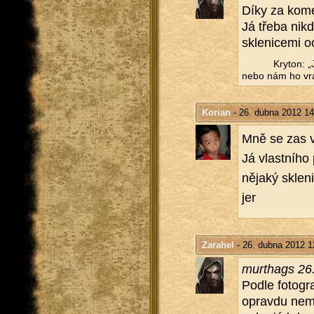
Díky za ko­m
Já třeba nikd
skle­ni­ce­mi 
Kry­ton: „
nebo nám ho vrá
Korian
- 26. dubna 2012 14
Mně se zas ví
Já vlast­ní­ho
ně­ja­ký skle­n
jer
Zarahel
- 26. dubna 2012 1
murthags 26
Podle fo­to­gr
oprav­du nemá