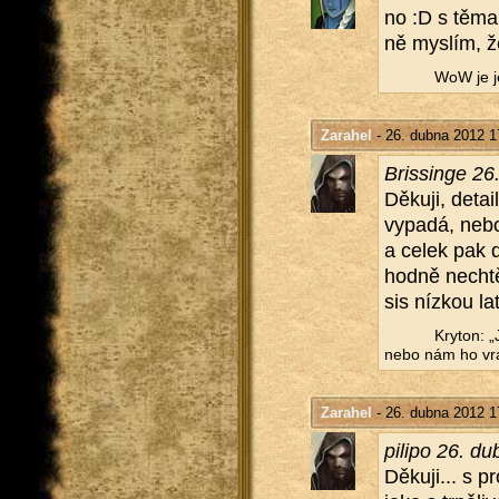
no :D s těma 
ně mys­lím, ž
WoW je jen
Zarahel
- 26. dubna 2012 1
Bris­sin­ge 2
Dě­ku­ji, de­t
vy­pa­dá, neb
a celek pak d
hod­ně ne­chtěj
sis níz­kou l
Kry­ton: „
nebo nám ho vrá
Zarahel
- 26. dubna 2012 1
pi­li­po 26. 
Dě­ku­ji... s p