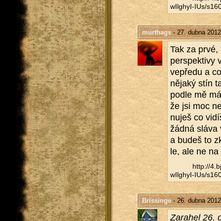
wIlghyI-IUs/​s160
murthags
- 27. dubna 2012
Tak za prvé, 
per­spek­ti­vy
vep­ře­du a co
ně­ja­ký stín 
podle mě má 
že jsi moc ne­
nu­ješ co vidí
žádná sláva v
a budeš to zk
le, ale ne na 
http://​4
wIlghyI-IUs/​s160
Brissinge
- 26. dubna 2012
Za­ra­hel 26