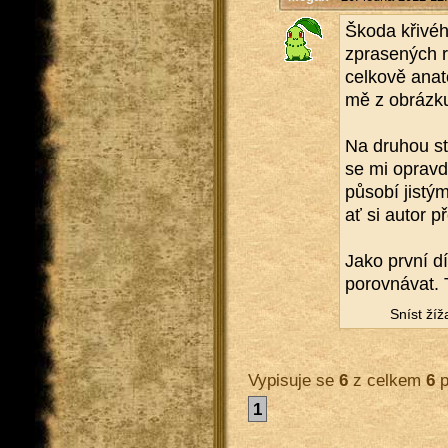
Škoda kři­vé­ho
zpra­se­ných 
cel­ko­vě ana­
mě z ob­ráz­ku
Na dru­hou st
se mi oprav­du
pů­so­bí jis­t
ať si autor p
Jako první díl
po­rov­ná­vat.
Sníst ží­ž
Vypisuje se
6
z celkem
6
p
1