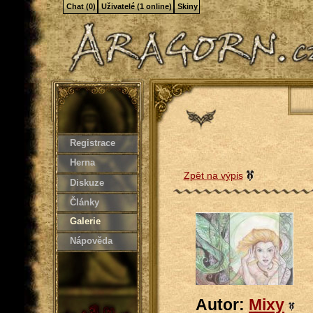
Chat (0)
Uživatelé (1 online)
Skiny
Registrace
Herna
Zpět na výpis
Diskuze
Články
Galerie
Nápověda
Autor:
Mixy