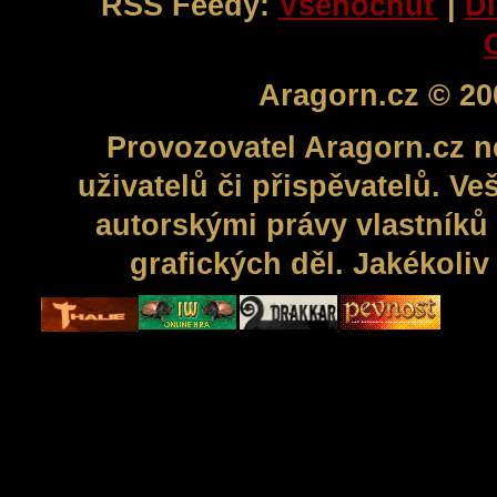
RSS Feedy:
Všehochuť
|
Di
Aragorn.cz © 20
Provozovatel Aragorn.cz n
uživatelů či přispěvatelů. V
autorskými právy vlastníků 
grafických děl. Jakékoli