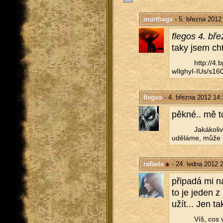
murthags
- 5. března 2012
fle­gos 4. bř
taky jsem ch
http://​4
wIlghyI-IUs/​s160
flegos
- 4. března 2012 14:
pěkné.. mě to
Ja­ká­ko­l
udě­lá­me, může s
rafaela
- 24. ledna 2012 
při­pa­dá mi na
to je jeden z 
u­žít... Jen ta
Víš, cos 