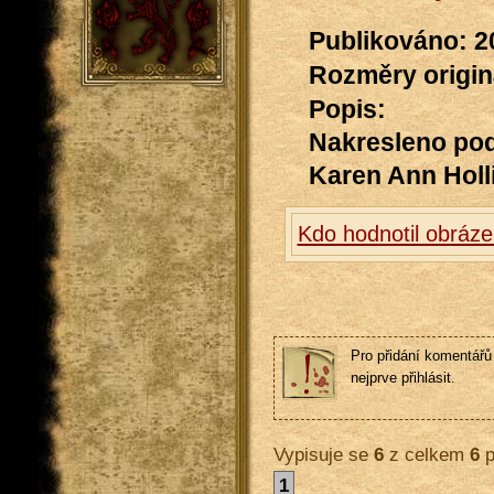
Publikováno: 2
Rozměry originá
Popis:
Nakresleno pod
Karen Ann Holl
Kdo hodnotil obráz
Pro přidání komentářů 
nejprve přihlásit.
Vypisuje se
6
z celkem
6
p
1