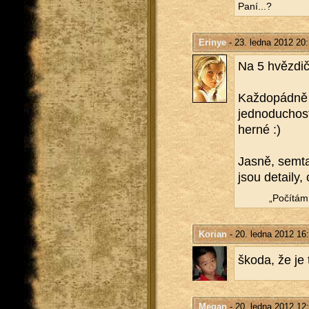
Paní...?
Erinye
- 23. ledna 2012 20
Na 5 hvěz­di­
Kaž­do­pád­ně 
jed­no­du­chos
her­né :)
Jasně, semtam 
jsou de­tai­ly,
„Po­čí­tá
Korian
- 20. ledna 2012 16
škoda, že je 
Megan
- 20. ledna 2012 12