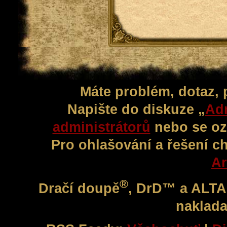
Máte problém, dotaz,
Napište do diskuze „
Adm
administrátorů
nebo se oz
Pro ohlašování a řešení c
Ar
®
Dračí doupě
, DrD™ a ALT
naklada