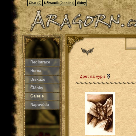
Chat (0)
Uživatelé (0 online)
Skiny
Registrace
Herna
Zpět na výpis
Diskuze
Články
Galerie
Nápověda