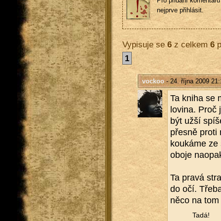
Pro přidání komentářů 
nejprve přihlásit.
Vypisuje se
6
z celkem
6
p
1
vockoo
- 24. října 2009 21:
Ta kniha se m
lo­vi­na. Pro
být užší spíš
přes­ně proti
kou­ká­me ze 
oboje na­o­pa
Ta pravá stra
do očí. Třeba
něco na tom š
Tadá!