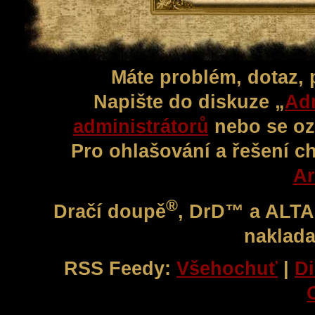
Máte problém, dotaz,
Napište do diskuze „
Adm
administrátorů
nebo se oz
Pro ohlašování a řešení c
Ar
®
Dračí doupě
, DrD™ a ALT
naklada
RSS Feedy:
Všehochuť
|
Di