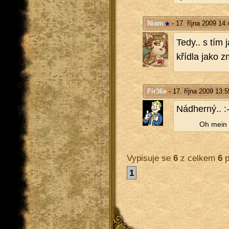
Niam
- 17. října 2009 14:
Tedy.. s tím j
kří­d­la jako 
Fir36e
- 17. října 2009 13:5
Nád­her­ný.. :
Oh mein G
Vypisuje se
6
z celkem
6
p
1