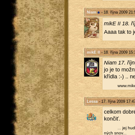
Niam
- 18. října 2009 21:
mikE II 18. ř
Aaaa tak to j
mikE II
- 18. října 2009 15:
Niam 17. říj
jo je to možný,
kří­d­la :-) ..
www.​mike
Lessa
- 17. října 2009 17:4
cel­kom dobré
kon­čiť.
... jej hu
ných snov...