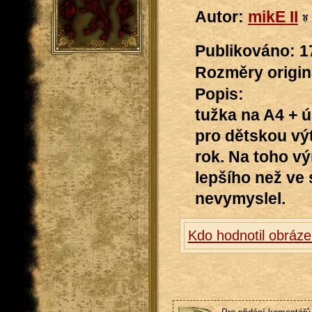
Autor:
mikE II
Publikováno: 17
Rozměry originá
Popis:
tužka na A4 + ú
pro dětskou vý
rok. Na toho vý
lepšího než ve 
nevymyslel.
Kdo hodnotil obráz