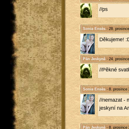
//ps
Sonia Ensès
- 28. prosinc
Dě­ku­je­me! :
Pán Jeskyně
- 24. prosinc
//Pěkné svat­
Sonia Ensès
- 8. prosince
//ne­ma­zat - 
jes­ky­ní na 
Pán Jeskyně
- 8. prosince