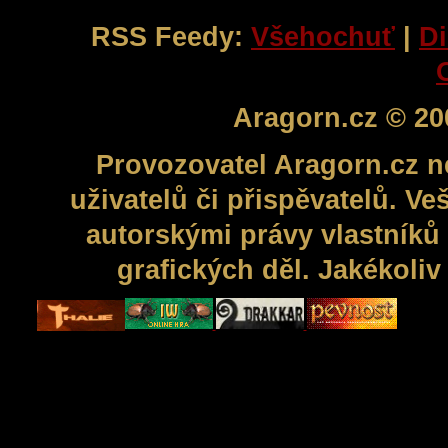
RSS Feedy:
Všehochuť
|
Di
Aragorn.cz © 20
Provozovatel Aragorn.cz n
uživatelů či přispěvatelů. V
autorskými právy vlastníků 
grafických děl. Jakékoli