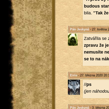
bu­dous sta­
bi­la.
"Tak že
Pán Jeskyně
- 27. května 
Za­tvá­ři­la se
zpra­vu že je
ne­mu­sí­te
se to na ná­k
Eiris
- 27. března 2020 20:
//
ps
(jen ná­ho­dou
Pán Jeskyně
- 3. března 2