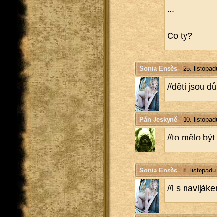
...
Co ty?
Sonia Ensès
- 25. listopa
//děti jsou dů
Pán Jeskyně
- 10. listopa
//to mělo být 
Sonia Ensès
- 8. listopadu
//i s na­vi­já­k