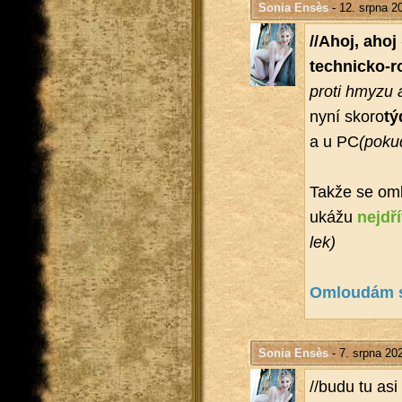
Sonia Ensès
- 12. srpna 2
//Ahoj, ahoj
tech­nic­ko-r
proti hmyzu 
nyní skoro
tý
a u PC
(pokud
Takže se oml
ukážu
nejdří
lek)
Omloudám se 
Sonia Ensès
- 7. srpna 20
//budu tu as