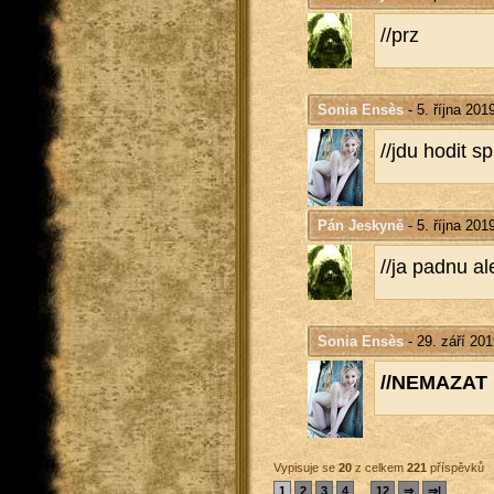
//prz
Sonia Ensès
- 5. října 201
//jdu hodit s
Pán Jeskyně
- 5. října 201
//ja padnu aler
Sonia Ensès
- 29. září 20
//NE­MA­ZAT
Vypisuje se
20
z celkem
221
příspěvků
1
2
3
4
...
12
⇒
⇒|