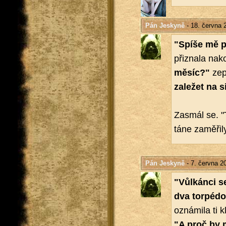
Pán Jeskyně
- 18. června 
"Spíše mě pře
při­zna­la na­k
měsíc?"
ze­
za­le­žet na si
Za­smál se. "T
tá­ne za­mě­ři­l
Pán Jeskyně
- 7. června 2
"Vůl­kán­ci s
dva tor­pé­do
ozná­mi­la ti k
"A proč by m