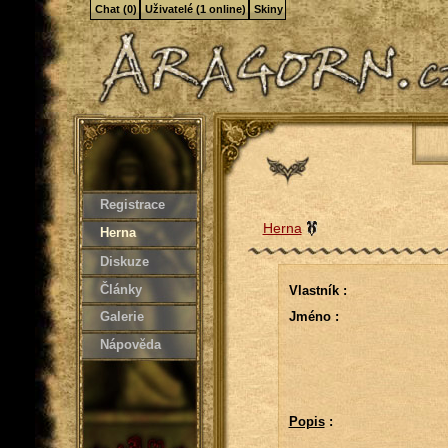
Chat (0)
Uživatelé (1 online)
Skiny
Registrace
Herna
Herna
Diskuze
Články
Vlastník :
Galerie
Jméno :
Nápověda
Popis
: