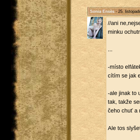
Sonia Ensès
- 25. listopa
//ani ne,nejs
min­ku ochut
...
-mís­to el­fá­t
cítím se jak el
-ale jinak to 
tak, takže se
če­ho chuť a ná
Ale tos sly­še