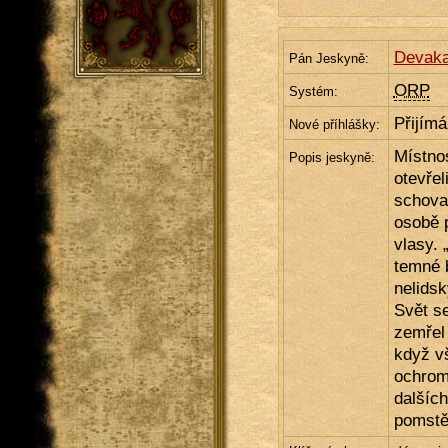
Devaka
Pán Jeskyně:
ORP
Systém:
Přijím
Nové příhlášky:
Místnos
Popis jeskyně:
otevřel
schova
osobě p
vlasy. 
temné 
nelids
Svět s
zemřel 
když vš
ochrom
dalšíc
pomst