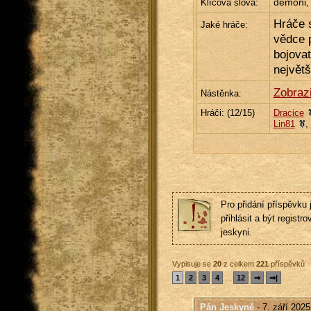
démoni,
Klíčová slova:
Hráče 
Jaké hráče:
vědce p
bojovat
největš
Zobraz
Nástěnka:
Hráči: (
12
/15)
Dracice
Lin81
,
Pro přidání příspěvku 
přihlásit a být registro
jeskyni.
Vypisuje se
20
z celkem
221
příspěvků
1
2
3
4
...
12
⇒
⇒|
Pán Jeskyně
- 7. září 2025