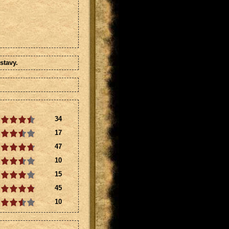
stavy.
34
17
47
10
15
45
10