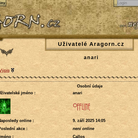
iny
Uživatelé Aragorn.cz
anari
Výpis
Osobní údaje
živatelské jméno :
anari
aposledy online :
9. září 2025 14:05
oslední akce :
není online
Jméno :
Callos