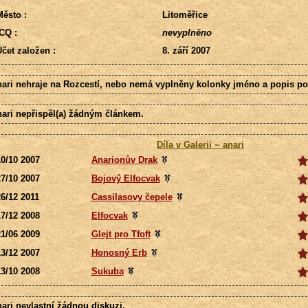
ěsto :
Litoměřice
CQ :
nevyplněno
čet založen :
8. září 2007
nari nehraje na Rozcestí, nebo nemá vyplněny kolonky jméno a popis po
nari nepřispěl(a) žádným článkem.
Díla v Galerii ~ anari
0/10 2007
Anarionův Drak
7/10 2007
Bojový Elfocvak
6/12 2011
Cassilasovy čepele
7/12 2008
Elfocvak
1/06 2009
Glejt pro Tfoft
3/12 2007
Honosný Erb
3/10 2008
Sukuba
nari nevlastní žádnou diskuzi.