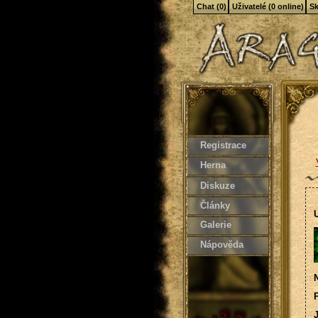
Chat (0)
Uživatelé (0 online)
Sk
Registrace
Herna
Diskuze
Články
U
Galerie
Nápověda
N
P