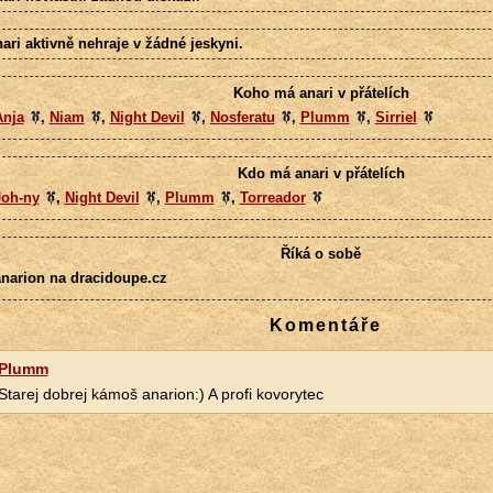
ari aktivně nehraje v žádné jeskyni.
Koho má anari v přátelích
Anja
,
Niam
,
Night Devil
,
Nosferatu
,
Plumm
,
Sirriel
Kdo má anari v přátelích
Joh-ny
,
Night Devil
,
Plumm
,
Torreador
Říká o sobě
anarion na dracidoupe.cz
Komentáře
Plumm
Starej dobrej kámoš anarion:) A profi kovorytec