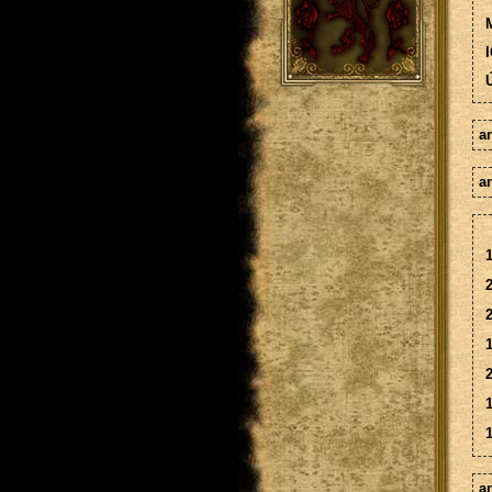
M
I
Ú
a
a
1
2
2
1
2
1
1
a