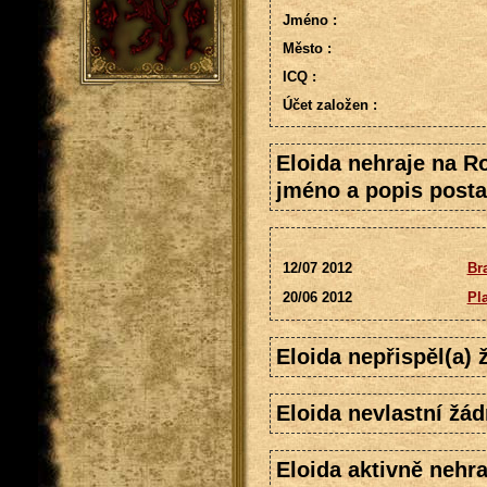
Jméno :
Město :
ICQ :
Účet založen :
Eloida nehraje na R
jméno a popis posta
12/07 2012
Bra
20/06 2012
Pl
Eloida nepřispěl(a)
Eloida nevlastní žád
Eloida aktivně nehra