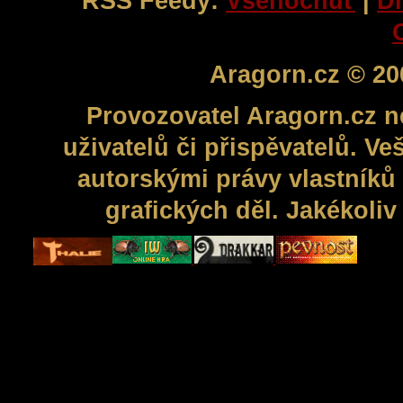
RSS Feedy:
Všehochuť
|
Di
Aragorn.cz © 20
Provozovatel Aragorn.cz n
uživatelů či přispěvatelů. V
autorskými právy vlastníků 
grafických děl. Jakékoli