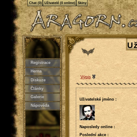
Chat (0)
Uživatelé (0 online)
Skiny
Už
Registrace
Herna
Výpis
Diskuze
Články
Galerie
Uživatelské jméno :
Nápověda
Naposledy online :
Poslední akce :