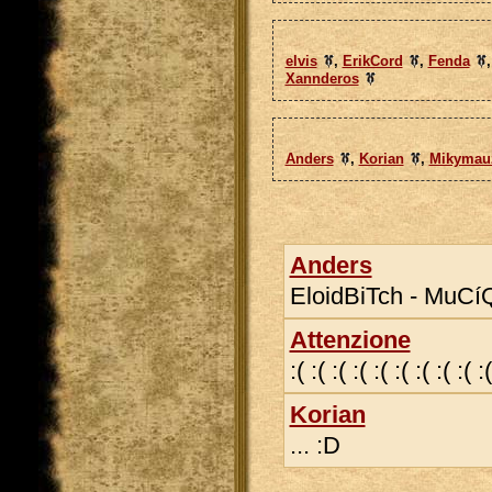
elvis
,
ErikCord
,
Fenda
Xannderos
Anders
,
Korian
,
Mikymau
Anders
EloidBiTch - MuCíQ
Attenzione
:( :( :( :( :( :( :( :( :( :(
Korian
... :D