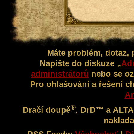
Máte problém, dotaz,
Napište do diskuze „
Adm
administrátorů
nebo se oz
Pro ohlašování a řešení c
Ar
®
Dračí doupě
, DrD™ a ALT
naklada