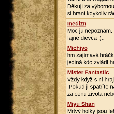
Děkuji za výbornou
si hraní kdykoliv rá
medizn
Moc ju nepoznám, a
fajné dievča :)..
Michiyo
hm zajímavá hráčka.
jediná kdo zvládl h
Mister Fantastic
Vždy když s ní hraj
.Pokud ji spatříte 
za cenu života neb
Miyu Shan
Mrtvý holky jsou le