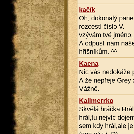
kačík
Oh, dokonalý pane 
rozcestí číslo V.
vzývám tvé jméno, 
A odpusť nám naše
hříšníkům. ^^
Kaena
Nic vás nedokáže př
A že nepřeje Grey 
Vážně.
Kalimerrko
Skvělá hráčka,Hrál
hrál,tu nejvíc doje
sem kdy hrál,ale je