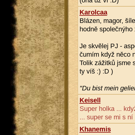
(ona už ví :D)
Karolcaa
Blázen, magor, šíle
hodně společnýho 
Je skvělej PJ - asp
čumím když něco na
Tolik zážitků jsme 
ty víš :) :D )
"Du bist mein geli
Keisell
Super holka ... kdy
... super se mi s ní 
Khanemis