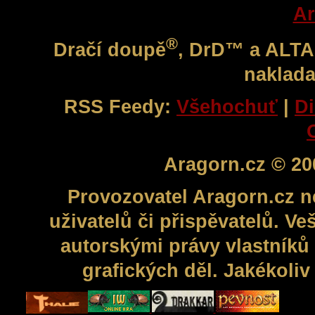
Ar
®
Dračí doupě
, DrD™ a ALT
naklada
RSS Feedy:
Všehochuť
|
Di
Aragorn.cz © 20
Provozovatel Aragorn.cz n
uživatelů či přispěvatelů. V
autorskými právy vlastníků 
grafických děl. Jakékoli