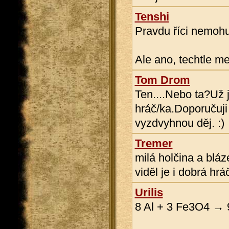
Tenshi
Pravdu říci nemohu
Ale ano, techtle me
Tom Drom
Ten....Nebo ta?Už 
hráč/ka.Doporučuji 
vyzdvyhnou děj. :)
Tremer
milá holčina a bláz
viděl je i dobrá hrá
Urilis
8 Al + 3 Fe3O4 → 