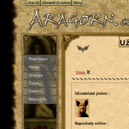
Chat (0)
Uživatelé (0 online)
Skiny
Už
Registrace
Herna
Výpis
Diskuze
Články
Galerie
Uživatelské jméno :
Nápověda
Naposledy online :