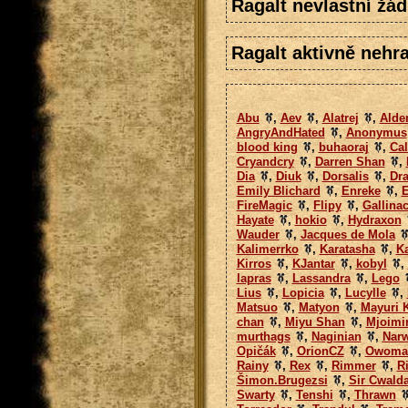
Ragalt nevlastní žád
Ragalt aktivně nehra
Abu
,
Aev
,
Alatrej
,
Alde
AngryAndHated
,
Anonymus
blood king
,
buhaoraj
,
Cal
Cryandcry
,
Darren Shan
,
Dia
,
Diuk
,
Dorsalis
,
Dra
Emily Blichard
,
Enreke
,
FireMagic
,
Flipy
,
Gallinac
Hayate
,
hokio
,
Hydraxon
Wauder
,
Jacques de Mola
Kalimerrko
,
Karatasha
,
Ka
Kirros
,
KJantar
,
kobyl
,
lapras
,
Lassandra
,
Lego
Lius
,
Lopicia
,
Lucylle
,
Matsuo
,
Matyon
,
Mayuri 
chan
,
Miyu Shan
,
Mjoimi
murthags
,
Naginian
,
Nar
Opičák
,
OrionCZ
,
Owoma
Rainy
,
Rex
,
Rimmer
,
R
Šimon.Brugezsi
,
Sir Cwald
Swarty
,
Tenshi
,
Thrawn