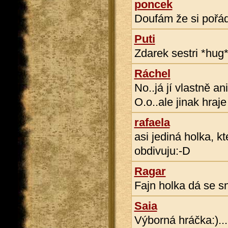
poncek
Doufám že si pořá
Puti
Zdarek sestri *hug
Ráchel
No..já jí vlastně a
O.o..ale jinak hraj
rafaela
asi jediná holka, k
obdivuju:-D
Ragar
Fajn holka dá se s
Saia
Výborná hráčka:)...