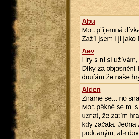
Abu
Moc příjemná dívka
Zažíl jsem i jí jak
Aev
Hry s ní si užívám,
Díky za objasnění 
doufám že naše hry
Alden
Známe se... no sna
Moc pěkně se mi s 
uznat, že zatím hra
kdy začala. Jedna 
poddaným, ale dovo