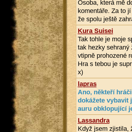
Osoba, která mě do
komentáře. Za to jí 
že spolu ještě zahr
Kura Suisei
Tak tohle je moje s
tak hezky sehraný
vtipně prohozené r
Hra s tebou je supr
x)
lapras
Ano, někteří hráči 
dokážete vybavit 
auru obklopující je
Lassandra
Když jsem zjistila, 