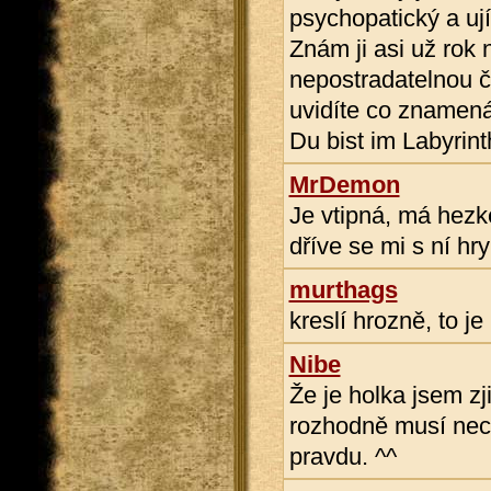
psychopatický a ují
Znám ji asi už rok 
nepostradatelnou čá
uvidíte co znamená 
Du bist im Labyrinth
MrDemon
Je vtipná, má hezké
dříve se mi s ní hry 
murthags
kreslí hrozně, to je
Nibe
Že je holka jsem zji
rozhodně musí nech
pravdu. ^^