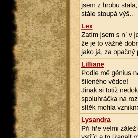
jsem z hrobu stala
stále stoupá výš...
Lex
Zatím jsem s ní v j
že je to vážně dobr
jako já, za opačný
Lilliane
Podle mě génius na
šíleného vědce!
Jinak si totiž nedo
spoluhráčka na roz
sítěk mohla vznikno
Lysandra
Při hře velmi záleží
vstříc a to Ragalt 