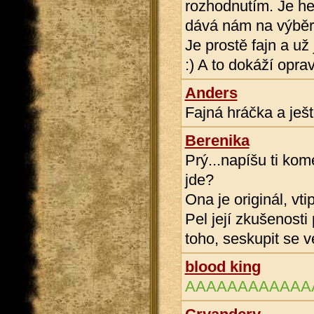
rozhodnutím. Je he
dává nám na výběr
Je prostě fajn a už
:) A to dokáží oprav
Anders
Fajná hráčka a ješ
Berenika
Prý...napíšu ti ko
jde?
Ona je originál, vt
Pel její zkušenosti
toho, seskupit se ve
blood king
AAAAAAAAAAAAAAAA