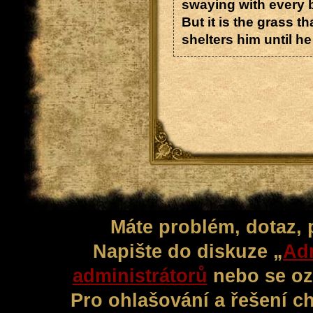
swaying with every 
But it is the grass t
shelters him until he 
Máte problém, dotaz,
Napište do diskuze „
Adm
administrátorů
nebo se oz
Pro ohlašování a řešení c