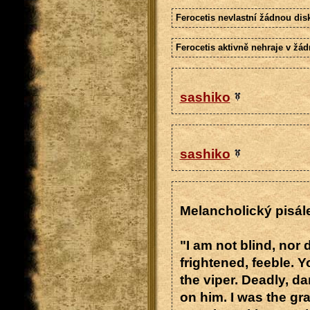
Ferocetis nevlastní žádnou dis
Ferocetis aktivně nehraje v žád
sashiko
sashiko
Melancholický pisál
"I am not blind, nor 
frightened, feeble. 
the viper. Deadly, d
on him. I was the gr