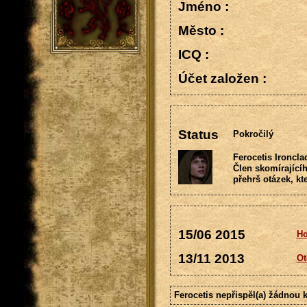
Jméno :
Město :
ICQ :
Účet založen :
Status
Pokročilý
Ferocetis Ironcla
Člen skomírajícíh
přehrš otázek, kt
15/06 2015
H
13/11 2013
Ot
Ferocetis nepřispěl(a) žádnou 