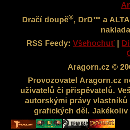
Ar
®
Dračí doupě
, DrD™ a ALT
naklada
RSS Feedy:
Všehochuť
|
Di
Aragorn.cz © 20
Provozovatel Aragorn.cz n
uživatelů či přispěvatelů. V
autorskými právy vlastníků 
grafických děl. Jakékoli