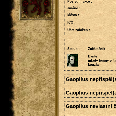
Poslední akce :
Jméno :
Město :
ICQ :
Účet založen :
Status
Začátečník
Dante
mlady temny elf,
kouzla
Gaoplius nepřispěl(
Gaoplius nepřispěl(
Gaoplius nevlastní 