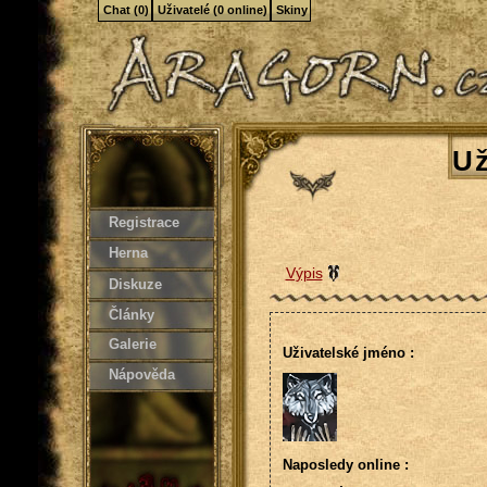
Chat (0)
Uživatelé (0 online)
Skiny
Už
Registrace
Herna
Výpis
Diskuze
Články
Galerie
Uživatelské jméno :
Nápověda
Naposledy online :