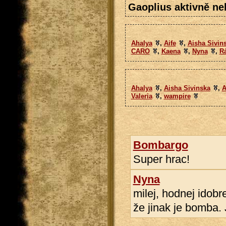
Gaoplius aktivně neh
Ahalya
,
Aife
,
Aisha Sivin
CARO
,
Kaena
,
Nyna
,
R
Ahalya
,
Aisha Sivinska
,
A
Valeria
,
wampire
Bombargo
Super hrac!
Nyna
milej, hodnej idobr
že jinak je bomba. 