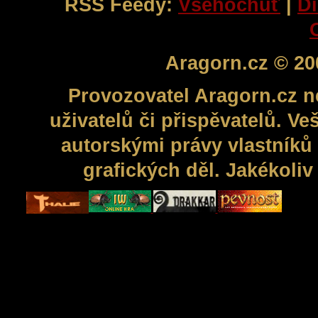
RSS Feedy:
Všehochuť
|
Di
Aragorn.cz © 20
Provozovatel Aragorn.cz n
uživatelů či přispěvatelů. V
autorskými právy vlastníků 
grafických děl. Jakékoli