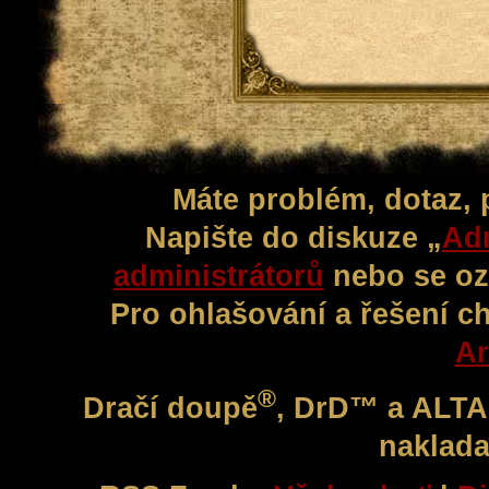
Máte problém, dotaz,
Napište do diskuze „
Adm
administrátorů
nebo se oz
Pro ohlašování a řešení c
Ar
®
Dračí doupě
, DrD™ a ALT
naklada