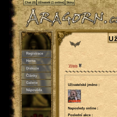
Chat (0)
Uživatelé (1 online)
Skiny
Už
Registrace
Herna
Výpis
Diskuze
Články
Galerie
Uživatelské jméno :
Nápověda
Naposledy online :
Poslední akce :