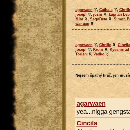
agarwaen
,
Cathala
,
Chrill
josepf
,
jozin
,
kapitán Leb
Miar
,
SegoDeta
,
Šimon.B
war axe
agarwaen
,
Chrille
,
Cincil
josepf
,
Krom
,
Kyssnirrad
Torian
,
Vedko
Nejsem špatný hráč, jen musím
agarwaen
yea...nigga gengst
Cincila