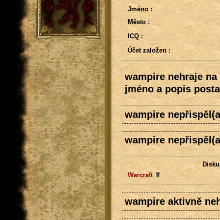
Jméno :
Město :
ICQ :
Účet založen :
wampire nehraje na
jméno a popis posta
wampire nepřispěl(
wampire nepřispěl(a
Disku
Warcraft
wampire aktivně neh