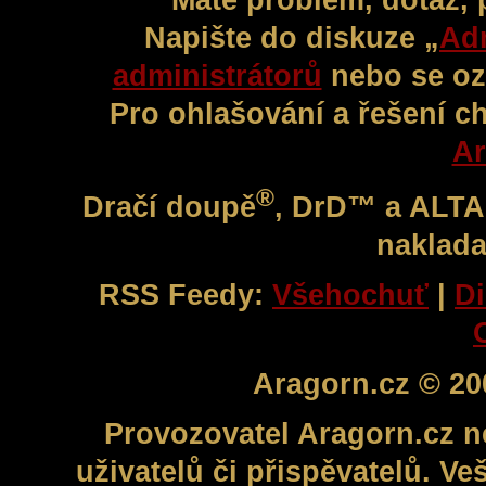
Napište do diskuze „
Adm
administrátorů
nebo se oz
Pro ohlašování a řešení c
Ar
®
Dračí doupě
, DrD™ a ALT
naklada
RSS Feedy:
Všehochuť
|
Di
Aragorn.cz © 20
Provozovatel Aragorn.cz n
uživatelů či přispěvatelů. V