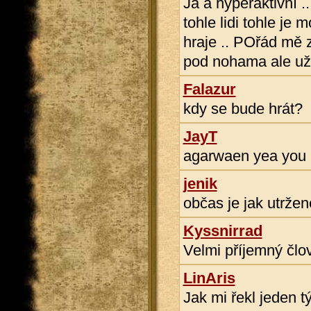
Já a hyperaktivní ..
tohle lidi tohle je
hraje .. POřád mě
pod nohama ale už t
Falazur
kdy se bude hrát?
JayT
agarwaen yea you r
jenik
občas je jak utržen
Kyssnirrad
Velmi příjemný člo
LinAris
Jak mi řekl jeden t