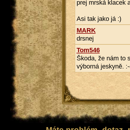
prej mrská klacek a 
Asi tak jako já :)
MARK
drsnej
Tom546
Škoda, že nám to s
výborná jeskyně. :-
Máte problém, dotaz,