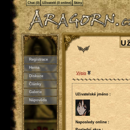
Chat (0)
Uživatelé (0 online)
Skiny
Už
Registrace
Herna
Výpis
Diskuze
Články
Galerie
Uživatelské jméno :
Nápověda
Naposledy online :
Poslední akce :