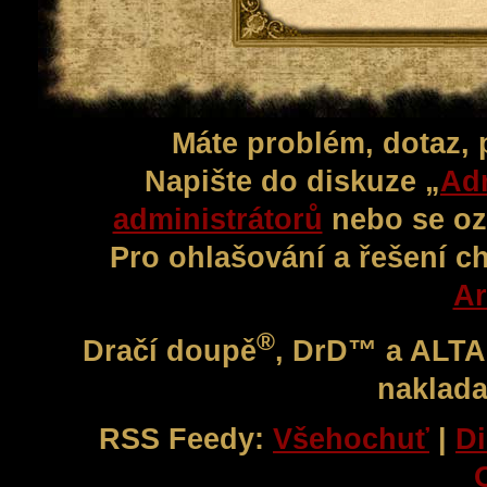
Máte problém, dotaz,
Napište do diskuze „
Adm
administrátorů
nebo se oz
Pro ohlašování a řešení c
Ar
®
Dračí doupě
, DrD™ a ALT
naklada
RSS Feedy:
Všehochuť
|
Di