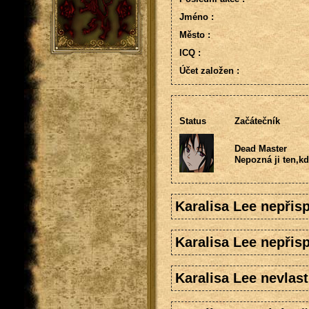
Jméno :
Město :
ICQ :
Účet založen :
Status
Začátečník
Dead Master
Nepozná ji ten,kd
Karalisa Lee nepřis
Karalisa Lee nepřis
Karalisa Lee nevlast