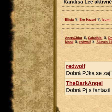
Karalisa Lee aktivně
Elisia
,
Ero Hazuri
,
Izumi
AnetsChlor
,
Caladhiel
,
Dr
Monk
,
redwolf
,
Skaven 11
redwolf
Dobrá PJka se zaj
TheDarkAngel
Dobrá Pj s fantazií