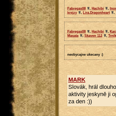
Fabregas08
,
Hachibi
,
Inor
krejzy
,
Lira.Dragonheart
,
Fabregas08
,
Hachibi
,
Kar
Masata
,
Skaven 112
,
Trní
neobycajne ukecany :)
MARK
Slovák, hrál dlouho
aktivity jeskyně ji
za den :))