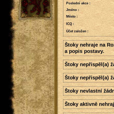
Poslední akce :
Jméno :
Město :
ICQ :
Účet založen :
Štoky nehraje na Ro
a popis postavy.
Štoky nepřispěl(a) 
Štoky nepřispěl(a) 
Štoky nevlastní žád
Štoky aktivně nehraj