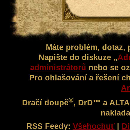
Máte problém, dotaz,
Napište do diskuze „
Adm
administrátorů
nebo se oz
Pro ohlašování a řešení c
Ar
®
Dračí doupě
, DrD™ a ALT
naklada
RSS Feedy:
Všehochuť
|
Di