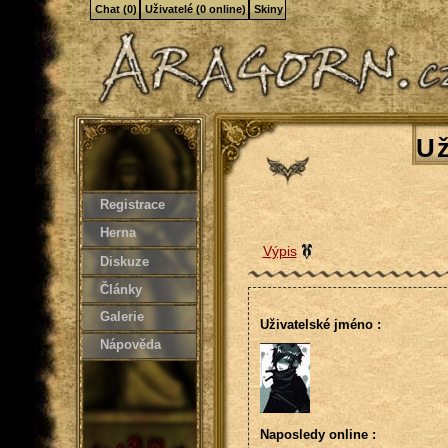
Chat (0)
Uživatelé (0 online)
Skiny
Už
Registrace
Herna
Výpis
Diskuze
Články
Galerie
Uživatelské jméno :
Nápověda
Naposledy online :