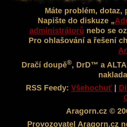
Máte problém, dotaz,
Napište do diskuze „
Adm
administrátorů
nebo se oz
Pro ohlašování a řešení c
Ar
®
Dračí doupě
, DrD™ a ALT
naklada
RSS Feedy:
Všehochuť
|
Di
Aragorn.cz © 20
Provozovatel Aragorn.cz n