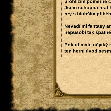
prohlížím poměrně č
Jsem schopná hrát kr
hry s hlubším příbě
Nevadí mi fantasy ani
nepůsobí tak špatně
Pokud máte nějaký n
ten herní úvod sesmol