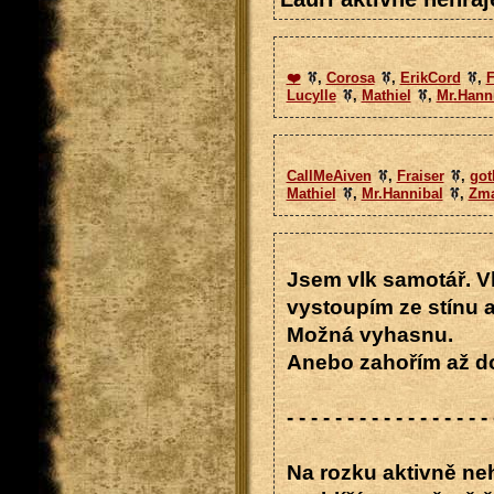
❤️
,
Corosa
,
ErikCord
,
F
Lucylle
,
Mathiel
,
Mr.Hann
CallMeAiven
,
Fraiser
,
got
Mathiel
,
Mr.Hannibal
,
Zm
Jsem vlk samotář. Vl
vystoupím ze stínu a
Možná vyhasnu.
Anebo zahořím až do
- - - - - - - - - - - - - - - - - 
Na rozku aktivně neh