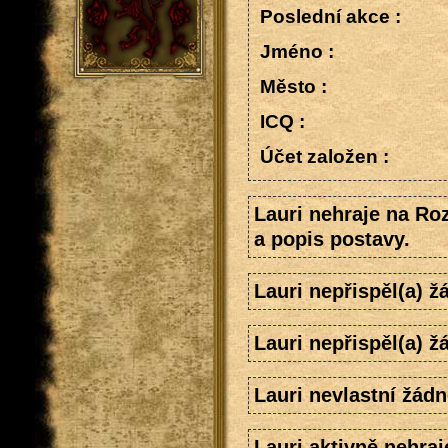
Poslední akce :
Jméno :
Město :
ICQ :
Účet založen :
Lauri nehraje na Ro
a popis postavy.
Lauri nepřispěl(a) 
Lauri nepřispěl(a) 
Lauri nevlastní žádn
Lauri aktivně nehraj