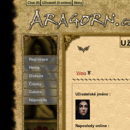
Chat (0)
Uživatelé (0 online)
Skiny
Už
Registrace
Herna
Výpis
Diskuze
Články
Galerie
Uživatelské jméno :
Nápověda
Naposledy online :