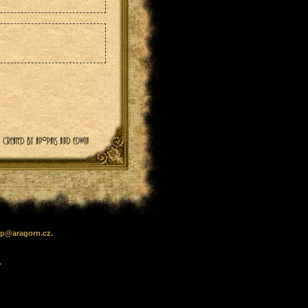
lp
@
aragorn
.cz
.
.