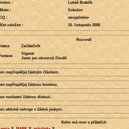
Jméno :
Lukáš Brablík
ěsto :
Sokolov
CQ :
nevyplněno
čet založen :
10. listopadu 2006
Rozcestí
tatus
Začátečník
Sigarat
Postava
Jsem jen skromný člověk
on nepřispěl(a) žádným článkem.
on nepřispěl(a) žádnou kresbou.
on nevlastní žádnou diskuzi.
on aktivně nehraje v žádné jeskyni.
Koho má mon v přátelích
Lemra
,
MARK
,
mitulinka