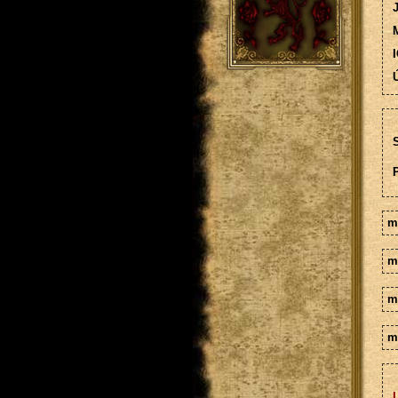
M
I
Ú
S
m
m
m
m