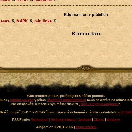
Kdo má mon v přátelích
Lemra
,
MARK
,
mitulinka
Komentáře
Máte problém, dotaz, potřebujete s něčím pomoci?
kuze „
Admini pro vás
“, přímo
někomu z administrátorů
nebo se ozvěte na adrese he
Pro ohlašování a řešení chyb máme diskuzi „
Bug - Chyby v Aragornu
“.
®
®
Dračí doupě
, DrD™ a ALTAR
jsou zapsané ochranné známky nakladatelství
ALTAR
RSS Feedy:
Všehochuť
|
Diskuzní témata
|
Jeskyně
|
Články
|
Obrázky
Aragorn.cz © 2001–2026 |
Mapa stránek