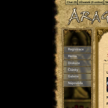
Chat (0)
Uživatelé (0 online)
Sk
Registrace
Herna
Diskuze
Články
U
Galerie
Nápověda
N
P