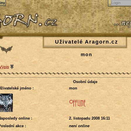
iny
Uživatelé Aragorn.cz
mon
Výpis
Osobní údaje
živatelské jméno :
mon
aposledy online :
2. listopadu 2008 16:11
oslední akce :
není online