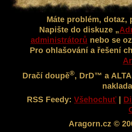
Máte problém, dotaz,
Napište do diskuze „
Adm
administrátorů
nebo se oz
Pro ohlašování a řešení c
Ar
®
Dračí doupě
, DrD™ a ALT
naklada
RSS Feedy:
Všehochuť
|
Di
Aragorn.cz © 20