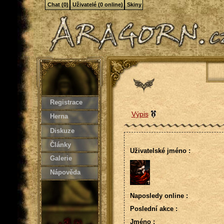
Chat (0)
Uživatelé (0 online)
Skiny
Registrace
Výpis
Herna
Diskuze
Články
Uživatelské jméno :
Galerie
Nápověda
Naposledy online :
Poslední akce :
Jméno :