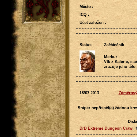
Město :
ICQ :
Účet založen :
Status
Začátečník
Merkur
Vlk z Kalerie, st
zrazuje jeho tělo,
18/03 2013
Záměrový
Sniper nepřispěl(a) žádnou kre
Disk
DrD Extreme Dungeon Crawl