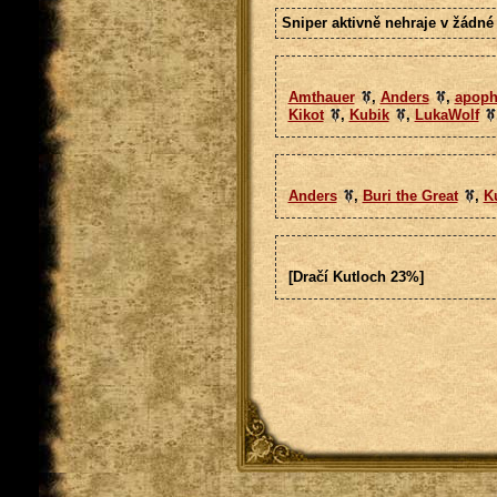
Sniper aktivně nehraje v žádné 
Amthauer
,
Anders
,
apoph
Kikot
,
Kubik
,
LukaWolf
Anders
,
Buri the Great
,
K
[Dračí Kutloch 23%]