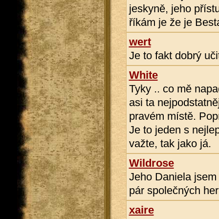
jeskyně, jeho příst
říkám je že je Best
wert
Je to fakt dobrý uč
White
Tyky .. co mě napa
asi ta nejpodstatně
pravém místě. Popr
Je to jeden s nejlep
važte, tak jako já.
Wildrose
Jeho Daniela jsem 
pár společných her 
xaire