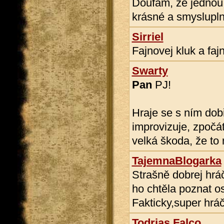
Doufám, že jednou 
krásné a smyslupln
Sirriel
Fajnovej kluk a faj
Swarty
Pan
PJ!
Hraje se s ním dob
improvizuje, zpočát
velká škoda, že to 
TajemnaBlogarka
Strašně dobrej hráč
ho chtěla poznat o
Fakticky,super hráč
Todrias Falco