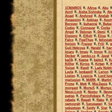
1CMARIO1
,
AArya
,
Abu
Airril
,
Aisha Sivinska
,
Ak
Anael
,
Andyred
,
Anelah
Assassins
,
Astinas
,
Ayu
Borovec
,
buhaoraj
,
Bukai
Codex
,
Connavar
,
Čorka
Angel
,
Deloran
,
Demi
,
Eleovny
,
Elfish
,
Elisa
,
Falco
,
FealThas
,
felixviat
fonixin
,
Fraiser
,
Frili
,
g
Guli Hekrova
,
Harald
,
har
Imaru
,
Imwu
,
Innos
,
Ir
Decker
,
jambo.cz
,
Jayal
kačík
,
Kaena
,
kaito1
,
K
Killler
,
Kirros
,
Kirtan
,
K
Suisei
,
Kwell
,
Lady Nokti
Layla
,
lenkawill
,
Lerion
Liwien
,
Lopicia
,
Lord Ivo
mariusius
,
MARK
,
Martin
Prime
,
Mett
,
Mia.Dasia
morgast
,
MortuS
,
Mortus
Nessi.Lock
,
Nestor
,
Never
patras
,
PerrinAybara
,
Pon
rafaela
,
Ragalt
,
Raku
,
R
samovrah
,
Saruwatari
,
Sa
sebustyan
,
Seidy
,
Sigr
Sniper
,
šruikan
,
Swarty