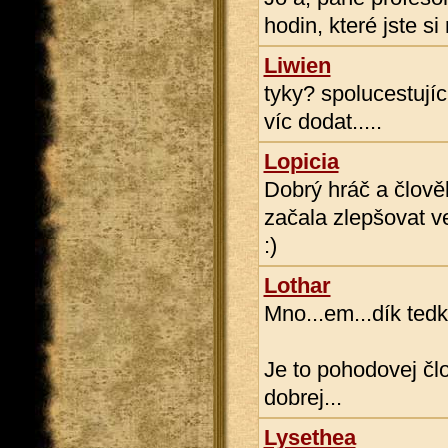
hodin, které jste s
Liwien
tyky? spolucestujíc
víc dodat.....
Lopicia
Dobrý hráč a člově
začala zlepšovat v
:)
Lothar
Mno...em...dík tedk
Je to pohodovej člo
dobrej...
Lysethea