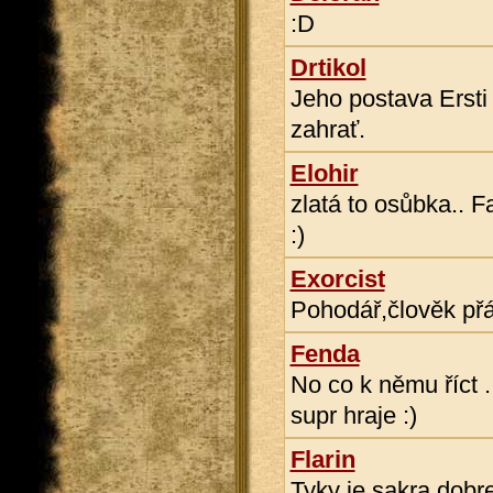
:D
Drtikol
Jeho postava Ersti 
zahrať.
Elohir
zlatá to osůbka.. F
:)
Exorcist
Pohodář,člověk přát
Fenda
No co k němu říct .
supr hraje :)
Flarin
Tyky je sakra dobrej