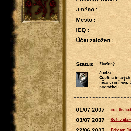
Jméno :
Město :
ICQ :
Účet založen :
Status
Zkušený
Junior
Čupřina tmavých v
něco uvnitř vás.
podrážkou.
01/07 2007
Esti the Es
03/07 2007
Svět v plam
22/06 2007
Tyky tan Ju