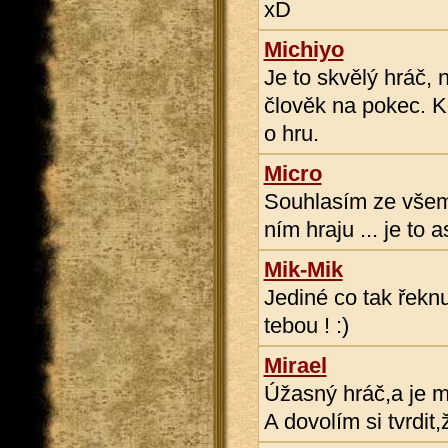
xD
Michiyo
Je to skvělý hráč, 
člověk na pokec. Kd
o hru.
Micro
Souhlasím ze všema
ním hraju ... je to 
Mik-Mik
Jediné co tak řekn
tebou ! :)
Mirael
Úžasný hráč,a je m
A dovolím si tvrdit,