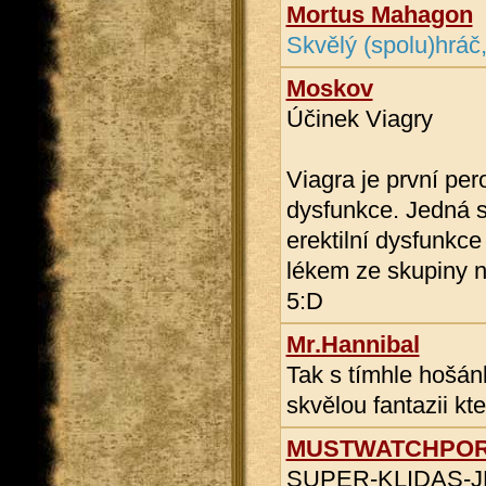
Mortus Mahagon
Skvělý (spolu)hráč, 
Moskov
Účinek Viagry
Viagra je první pero
dysfunkce. Jedná s
erektilní dysfunkc
lékem ze skupiny n
5:D
Mr.Hannibal
Tak s tímhle hošán
skvělou fantazii kt
MUSTWATCHPO
SUPER-KLIDAS-J