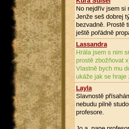
Kura Suisei
No nejdřív jsem si 
Jenže seš dobrej t
bezvadně. Prostě t
ještě pořádně prop
Lassandra
Hrála jsem s nim sn
prostě zbožňovat x
Vlastně bych mu do
ukáže jak se hraje 
Layla
Slavnostě přísahám
nebudu pilně studov
profesore.
Jo a, pane profesor