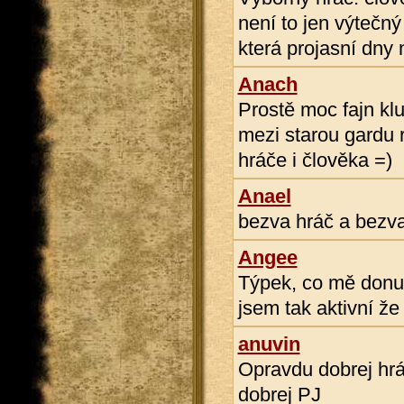
není to jen výtečný
která projasní dny 
Anach
Prostě moc fajn klu
mezi starou gardu 
hráče i člověka =)
Anael
bezva hráč a bezva
Angee
Týpek, co mě donut
jsem tak aktivní že
anuvin
Opravdu dobrej hrá
dobrej PJ