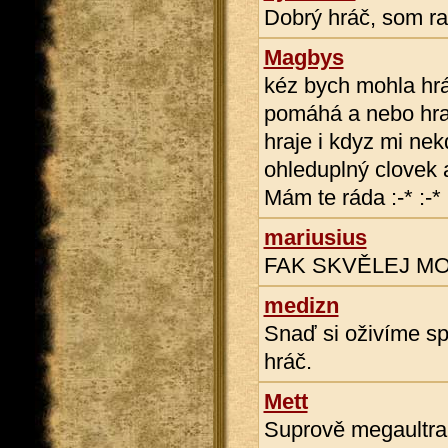
Dobrý hráč, som rad
Magbys
kéz bych mohla hrá
pomáhá a nebo hra
hraje i kdyz mi nek
ohleduplný clovek 
Mám te ráda :-* :-
mariusius
FAK SKVĚLEJ M
medizn
Snaď si oživíme sp
hráč.
Mett
Suprově megaultrah