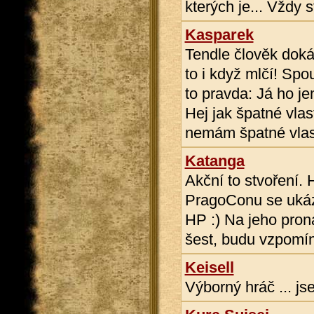
kterých je... Vždy st
Kasparek
Tendle člověk doká
to i když mlčí! Spo
to pravda: Já ho je
Hej jak špatné vlas
nemám špatné vlas
Katanga
Akční to stvoření.
PragoConu se ukáza
HP :) Na jeho pron
šest, budu vzpomín
Keisell
Výborný hráč ... js