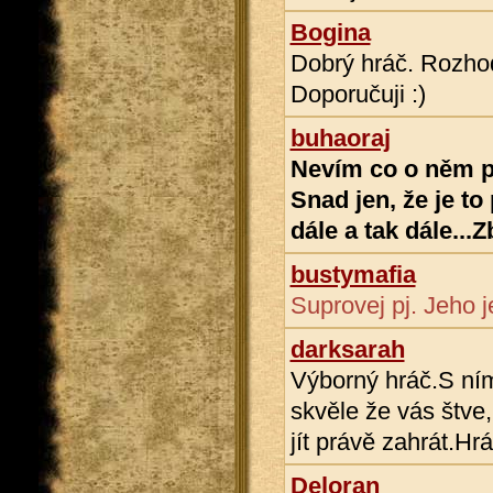
Bogina
Dobrý hráč. Rozho
Doporučuji :)
buhaoraj
Nevím co o něm psá
Snad jen, že je to
dále a tak dále..
bustymafia
Suprovej pj. Jeho 
darksarah
Výborný hráč.S ním
skvěle že vás štve,k
jít právě zahrát.Hr
Deloran