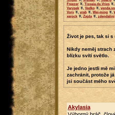
Freezer
,
Tissaia.de.Vries
Varysek
,
Vedko
,
venda.v
Vory
,
vrab
,
Wei-ming
,
xerock
,
Zajda
,
zdendalini
Život je pes, tak si 
Nikdy neměj strach 
blízku svítí světlo.
Je jedno jestli mě 
zachránit, protože já
jsi součást mého svě
Akylasia
Výborný hráč. člov