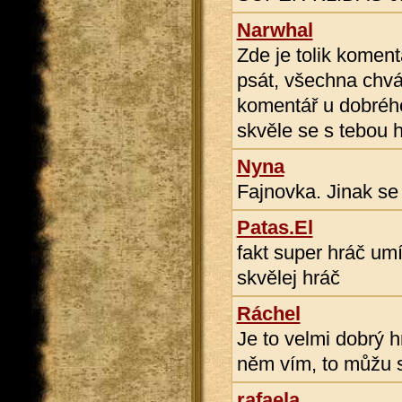
Narwhal
Zde je tolik komen
psát, všechna chvál
komentář u dobrého
skvěle se s tebou h
Nyna
Fajnovka. Jinak se
Patas.El
fakt super hráč umí
skvělej hráč
Ráchel
Je to velmi dobrý h
něm vím, to můžu s j
rafaela