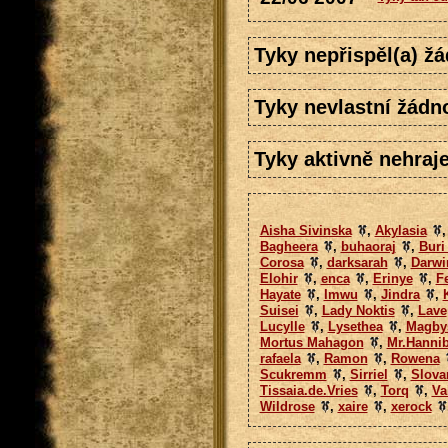
Tyky nepřispěl(a) ž
Tyky nevlastní žádn
Tyky aktivně nehraje
Aisha Sivinska
,
Akylasia
Bagheera
,
buhaoraj
,
Buri
Corosa
,
darksarah
,
Darwi
Elohir
,
enca
,
Erinye
,
F
Hayate
,
Imwu
,
Jindra
,
Suisei
,
Lady Noktis
,
Lave
Lucylle
,
Lysethea
,
Magby
Mortus Mahagon
,
Mr.Hannib
rafaela
,
Ramon
,
Rowena
Scukremm
,
Sirriel
,
Slova
Tissaia.de.Vries
,
Torq
,
Va
Wildrose
,
xaire
,
xerock