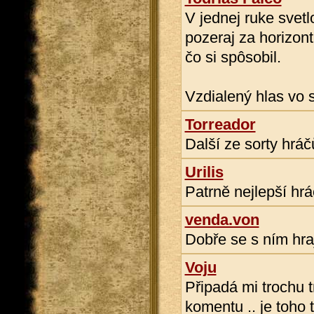
V jednej ruke svet
pozeraj za horizont
čo si spôsobil.
Vzdialený hlas vo 
Torreador
Další ze sorty hráč
Urilis
Patrně nejlepší hrá
venda.von
Dobře se s ním hraj
Voju
Připadá mi trochu t
komentu .. je toho 