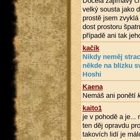
Docela zajímavý ch
velký sousta jako 
prostě jsem zvyklá
dost prostoru špat
případě ani tak jeh
kačík
Nikdy neměj strac
někde na blízku sv
Hoshi
Kaena
Nemáš ani ponětí
kaito1
je v pohodě a je...
ten děj opravdu pro
takovích lidí je mál