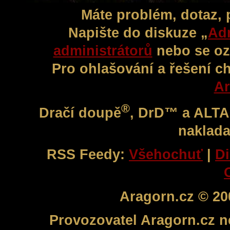
Máte problém, dotaz,
Napište do diskuze „
Adm
administrátorů
nebo se oz
Pro ohlašování a řešení c
Ar
®
Dračí doupě
, DrD™ a ALT
naklada
RSS Feedy:
Všehochuť
|
Di
Aragorn.cz © 20
Provozovatel Aragorn.cz n