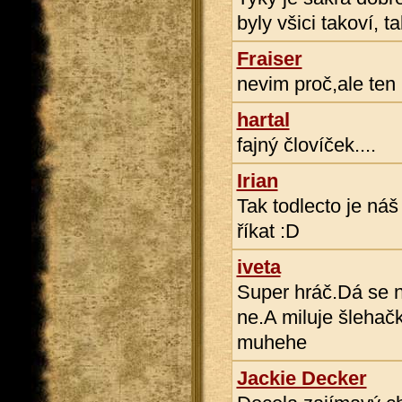
byly všici takoví, t
Fraiser
nevim proč,ale ten
hartal
fajný človíček....
Irian
Tak todlecto je náš
říkat :D
iveta
Super hráč.Dá se n
ne.A miluje šlehačk
muhehe
Jackie Decker