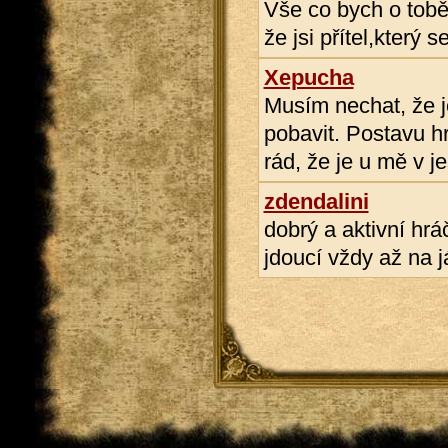
Vše co bych o tobě 
že jsi přítel,který 
Xepucha
Musím nechat, že je
pobavit. Postavu hr
rád, že je u mě v je
zdendalini
dobrý a aktivní hrá
jdoucí vždy až na 