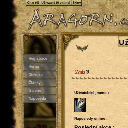
Chat (0)
Uživatelé (0 online)
Skiny
Už
Registrace
Herna
Výpis
Diskuze
Články
Galerie
Uživatelské jméno :
Nápověda
Naposledy online :
Poslední akce :