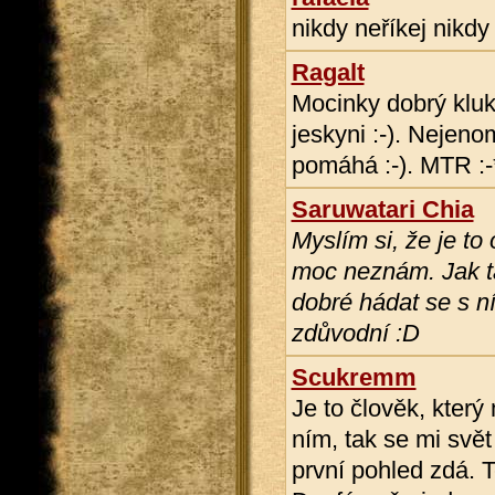
nikdy neříkej nikdy
Ragalt
Mocinky dobrý kluk 
jeskyni :-). Nejeno
pomáhá :-). MTR :-
Saruwatari Chia
Myslím si, že je to
moc neznám. Jak ta
dobré hádat se s n
zdůvodní :D
Scukremm
Je to člověk, kter
ním, tak se mi svět
první pohled zdá. 