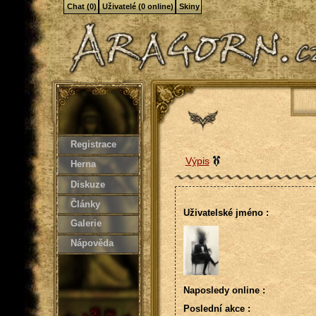
Chat (0)
Uživatelé (0 online)
Skiny
Registrace
Výpis
Herna
Diskuze
Články
Uživatelské jméno :
Galerie
Nápověda
Naposledy online :
Poslední akce :