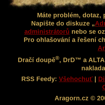
Máte problém, dotaz,
Napište do diskuze „
Adm
administrátorů
nebo se oz
Pro ohlašování a řešení c
Ar
®
Dračí doupě
, DrD™ a ALT
naklada
RSS Feedy:
Všehochuť
|
Di
Aragorn.cz © 20