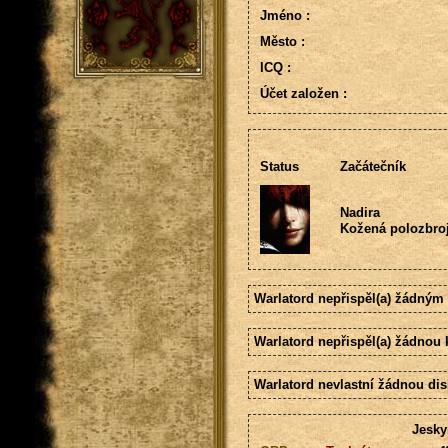
Jméno :
Město :
ICQ :
Účet založen :
Status
Začátečník
Nadira
Kožená polozbroj
Warlatord nepřispěl(a) žádným
Warlatord nepřispěl(a) žádnou 
Warlatord nevlastní žádnou dis
Jesky