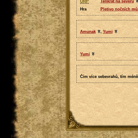
ORP
Tenkrát na severu
Hra
Pletivo nočních mů
Amunak
,
Yumi
Yumi
Čím více sebevrahů, tím méně