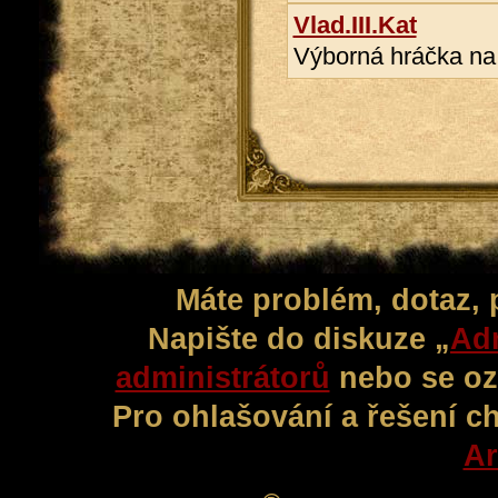
Vlad.III.Kat
Výborná hráčka na 
Máte problém, dotaz,
Napište do diskuze „
Adm
administrátorů
nebo se oz
Pro ohlašování a řešení c
Ar