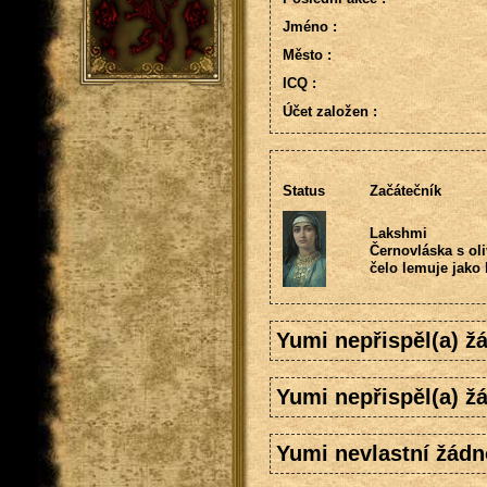
Jméno :
Město :
ICQ :
Účet založen :
Status
Začátečník
Lakshmi
Černovláska s oli
čelo lemuje jako 
Yumi nepřispěl(a) 
Yumi nepřispěl(a) ž
Yumi nevlastní žádn