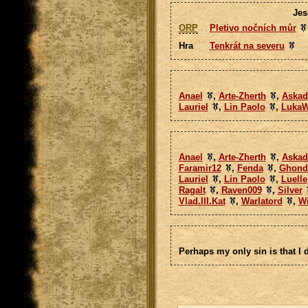
Jes
ORP
Pletivo nočních můr
Hra
Tenkrát na severu
Anael
,
Arte-Zherth
,
Askad
Lauriel
,
Lin Paolo
,
LukaW
Anael
,
Arte-Zherth
,
Askad
Faramir12
,
Fenda
,
Ghond
Lauriel
,
Lin Paolo
,
Luelle
Ragalt
,
Raven009
,
Silver
Vlad.III.Kat
,
Warlatord
,
Wi
Perhaps my only sin is that I