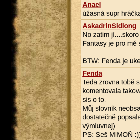
Anael
úžasná supr hráčka
AskadrinSidlong
No zatim jí....skor
Fantasy je pro mě 
BTW: Fenda je uke
Fenda
Teda zrovna tobě s
komentovala taková
sis o to.
Můj slovník neobsah
dostatečně popsal
výmluvnej)
PS: Seš MIMOŇ :)