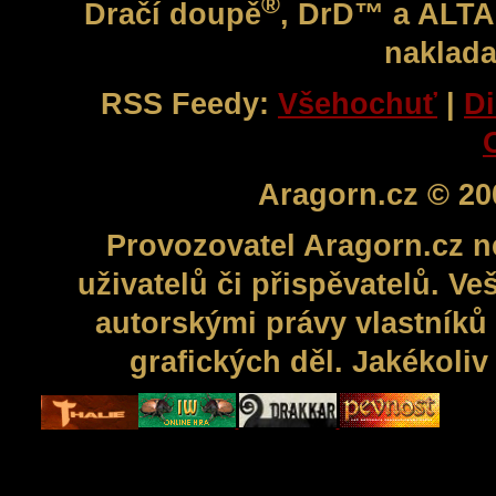
®
Dračí doupě
, DrD™ a ALT
naklada
RSS Feedy:
Všehochuť
|
Di
Aragorn.cz © 20
Provozovatel Aragorn.cz n
uživatelů či přispěvatelů. V
autorskými právy vlastníků 
grafických děl. Jakékoli