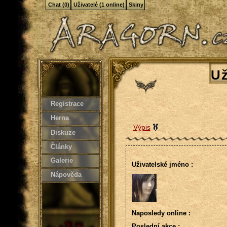
Chat (0)
Uživatelé (1 online)
Skiny
Už
Registrace
Herna
Výpis
Diskuze
Články
Galerie
Uživatelské jméno :
Nápověda
Naposledy online :
Poslední akce :