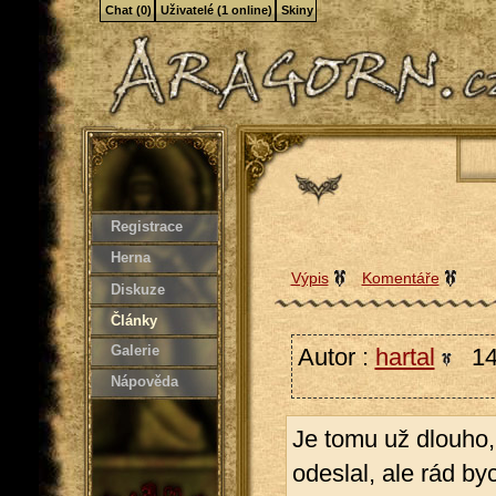
Chat (0)
Uživatelé (1 online)
Skiny
Registrace
Herna
Výpis
Komentáře
Diskuze
Články
Galerie
Autor :
hartal
14.
Nápověda
Je tomu už dlouho
odeslal, ale rád byc