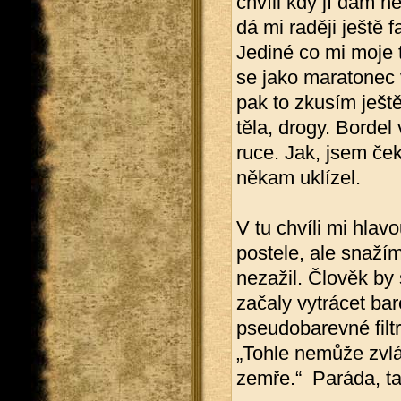
chvíli kdy jí dám n
dá mi raději ještě
Jediné co mi moje tě
se jako maratonec 
pak to zkusím ještě
těla, drogy. Bordel
ruce. Jak, jsem ček
někam uklízel.
V tu chvíli mi hlav
postele, ale snaží
nezažil. Člověk by
začaly vytrácet bar
pseudobarevné filt
„Tohle nemůže zvlá
zemře.“ Paráda, ta