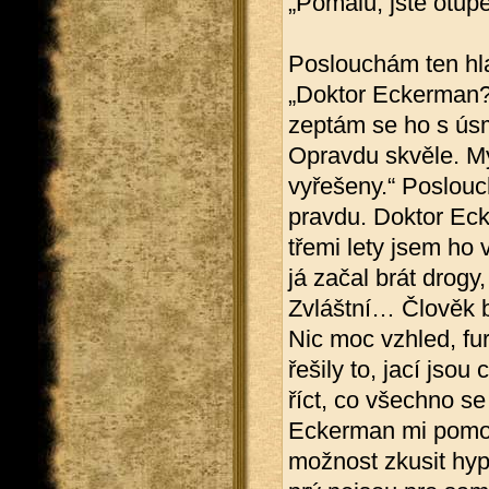
„Pomalu, jste otupě
Poslouchám ten hlas
„Doktor Eckerman?“
zeptám se ho s úsm
Opravdu skvěle. My
vyřešeny.“ Poslouc
pravdu. Doktor Eck
třemi lety jsem ho
já začal brát drogy
Zvláštní… Člověk b
Nic moc vzhled, fu
řešily to, jací jsou
říct, co všechno s
Eckerman mi pomoh
možnost zkusit hyp