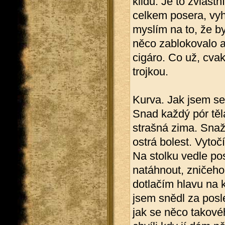
klidu. Je to zvláštn
celkem posera, vy
myslím na to, že by
něco zablokovalo a
cigáro. Co už, cva
trojkou.
Kurva. Jak jsem se
Snad každý pór těla
strašná zima. Snaž
ostrá bolest. Vyto
Na stolku vedle pos
natáhnout, zničehon
dotlačím hlavu na 
jsem snědl za posl
jak se něco takové