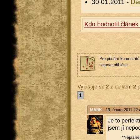
30.01.2011 -
De
Kdo hodnotil článek
Pro přidání komentářů 
nejprve přihlásit.
Vypisuje se
2
z celkem
2
p
1
MARK
- 19. února 2011 22:
Je to per­fekt
jsem jí ne­po
*Ne­jas­né 