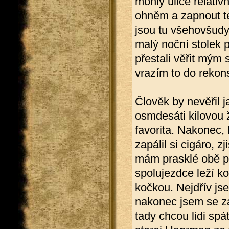
mohly ulice relativ
ohněm a zapnout te
jsou tu všehovšudy
malý noční stolek 
přestali věřit mým 
vrazím to do rekon
Člověk by nevěřil j
osmdesáti kilovou 
favorita. Nakonec,
zapálil si cigáro, z
mám prasklé obě př
spolujezdce leží k
kočkou. Nejdřív js
nakonec jsem se za
tady chcou lidi spá