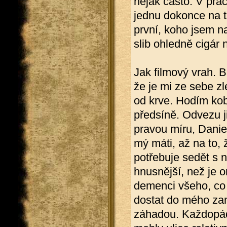
nějak často. V prác
jednu dokonce na t
první, koho jsem n
slib ohledně cigár 
Jak filmový vrah. Ba
že je mi ze sebe z
od krve. Hodím ko
předsíně. Odvezu j
pravou míru, Dani
mý máti, až na to, 
potřebuje sedět s 
hnusnější, než je o
demenci všeho, co
dostat do mého zam
záhadou. Každopádn