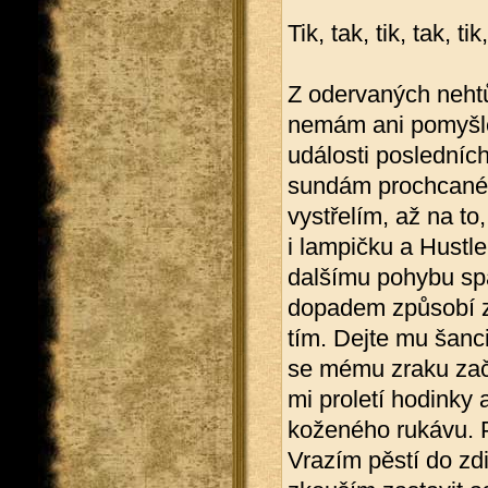
Tik, tak, tik, tak, tik
Z odervaných nehtů
nemám ani pomyšle
události posledních
sundám prochcané k
vystřelím, až na to
i lampičku a Hustle
dalšímu pohybu sp
dopadem způsobí za
tím. Dejte mu šanc
se mému zraku začn
mi proletí hodinky 
koženého rukávu. P
Vrazím pěstí do zdi