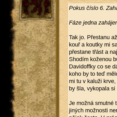
Pokus číslo 6. Zahaj
Fáze jedna zaháje
Tak jo. Přestanu a
kouř a koutky mi s
přestane třást a n
Shodím koženou bu
Davidoffky co se d
koho by to teď mělo
mi tu v kaluži krve
by šla, vykopala si
Je možná smutné to
jiných možnosti n