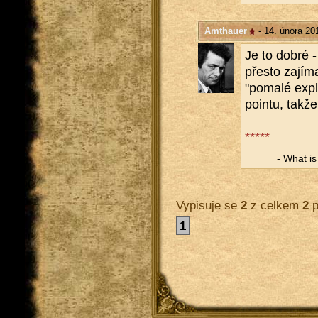
Amthauer
- 14. února 20
Je to dobré - 
přes­to za­jí­
"po­ma­lé ex­p
poin­tu, takž
*****
- What is a
Vypisuje se
2
z celkem
2
p
1