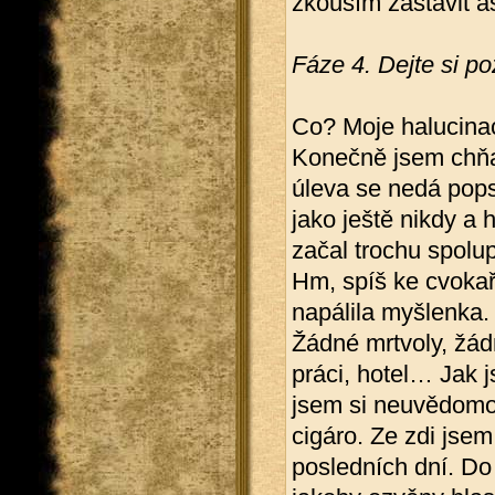
zkouším zastavit as
Fáze 4. Dejte si po
Co? Moje halucinac
Konečně jsem chňap
úleva se nedá pops
jako ještě nikdy a
začal trochu spolup
Hm, spíš ke cvokaři
napálila myšlenka.
Žádné mrtvoly, žád
práci, hotel… Jak j
jsem si neuvědomov
cigáro. Ze zdi jsem 
posledních dní. Do 