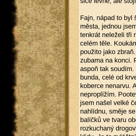
sice levné, ale stojí
Fajn, nápad to byl 
města, jednou jsem 
tenkrát neleželi tř
celém těle. Koukám
použito jako zbraň
zubama na konci. P
aspoň tak soudím. 
bunda, celé od krve
koberce nenarvu. A
neproplížím. Poote
jsem našel velké č
nahlídnu, směje se
balíčků ve tvaru obd
rozkuchaný drogový