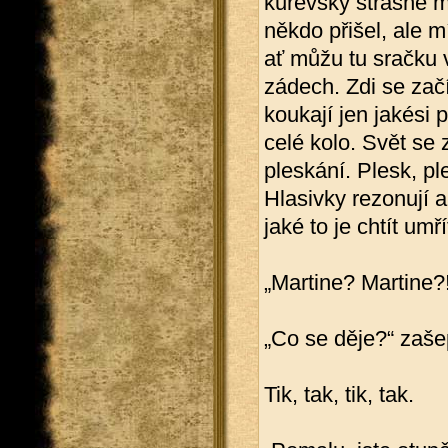
kurevsky strašně mo
někdo přišel, ale m
ať můžu tu sračku v
zádech. Zdi se začí
koukají jen jakési 
celé kolo. Svět se 
pleskání. Plesk, pl
Hlasivky rezonují a
jaké to je chtít um
„Martine? Martine?!
„Co se děje?“ zašep
Tik, tak, tik, tak.