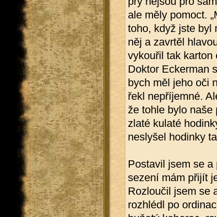
prý nejsou pro sa
ale měly pomoct. „
toho, když jste by
něj a zavrtěl hlav
vykouřil tak karton
Doktor Eckerman si
bych měl jeho oči 
řekl nepříjemné. Al
že tohle bylo naše
zlaté kulaté hodinky
neslyšel hodinky t
Postavil jsem se a 
sezení mám přijít j
Rozloučil jsem se 
rozhlédl po ordinac