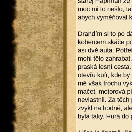
starej Haprman ze t
moc mi to nešlo, t
abych vyměňoval k
Drandím si to po dá
kobercem skáče po 
asi dvě auta. Potř
mohl tělo zahrabat
praská lesní cesta
otevřu kufr, kde by
mě však trochu vyk
mačet, motorová pil
nevlastnil. Za těch 
zvykl na hodně, ale
byla taky. Hurá do 