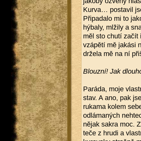
jakoby ozvěny hlas
Kurva… postavil js
Připadalo mi to jak
hýbaly, mlžily a sn
měl sto chutí začít
vzápětí mě jakási n
držela mě na ní př
Blouzní! Jak dlouho
Paráda, moje vlast
stav. A ano, pak js
rukama kolem sebe, 
odlámaných nehtech 
nějak sakra moc. Z
teče z hrudi a vlas