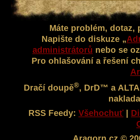
Máte problém, dotaz,
Napište do diskuze „
Adm
administrátorů
nebo se oz
Pro ohlašování a řešení c
Ar
®
Dračí doupě
, DrD™ a ALT
naklada
RSS Feedy:
Všehochuť
|
Di
Aragorn.cz © 20