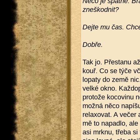
Něco je špatně. Brá
zneškodnit?
Dejte mu čas. Chce
Dobře.
Tak jo. Přestanu a
kouř. Co se týče vč
lopaty do země nic
velké okno. Každop
protože kocovinu 
možná něco napíšu,
relaxovat. A večer
mě to napadlo, ale
asi mrknu, třeba s