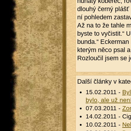
huňatý koberec, r
dlouhý černý plášť
ní pohledem zastav
Až na to že tahle 
byste to vyčistit.“
bunda.“ Eckerman 
kterým něco psal a 
Rozloučil jsem se 
Další články v kate
15.02.2011 -
By
bylo, ale už není
07.03.2011 -
Zo
14.02.2011 - Ci
10.02.2011 -
Ne