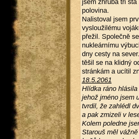
jsem zhruba tři st
polovina.
Nalistoval jsem prvn
vysloužilému vojáku
přežil. Společně se
nukleárnímu výbuch
dny cesty na sever
těšil se na klidný
stránkám a ucítil 
18.5.2061
Hlídka ráno hlásil
jehož jméno jsem 
tvrdil, že zahlédl d
a pak zmizeli v les
Kolem poledne jsem
Starouš měl vážně 