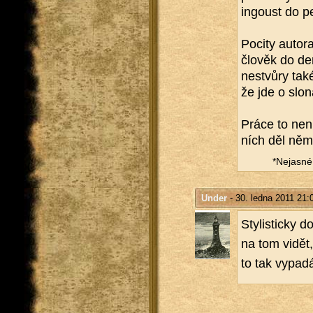
in­goust do p
Po­ci­ty au­to
člo­věk do de
ne­stvů­ry ta
že jde o slona
Práce to není 
ních děl ně­mo
*Ne­jas­né 
Under
- 30. ledna 2011 21:
Sty­lis­tic­ky
na tom vidět,
to tak vy­pa­d