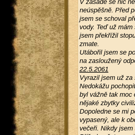
V zásadě se nic ned
neúspěšně. Před p
jsem se schoval př
vody. Teď už mám s
jsem překřížil stop
zmate.
Utábořil jsem se p
na zasloužený odp
22.5.2061
Vyrazil jsem už za 
Nedokážu pochopit,
byl vážně tak moc 
nějaké zbytky civil
Dopoledne se mi po
vypasený, ale k ob
večeři. Nikdy jsem 