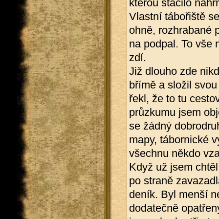
kterou stačilo nah
Vlastní tábořiště s
ohně, rozhrabané p
na podpal. To vše
zdí.
Již dlouho zde nikd
břímě a složil svou
řekl, že to tu cest
průzkumu jsem obje
se žádný dobrodruh
mapy, tábornické v
všechnu někdo vza
Když už jsem chtěl 
po straně zavazadl
deník. Byl menší n
dodatečně opatřený