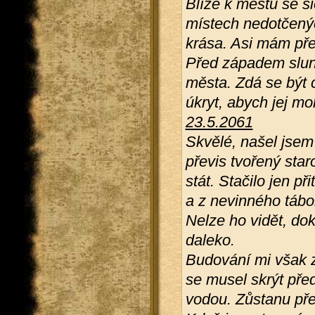
Blíže k městu se si
místech nedotčenýc
krása. Asi mám pře
Před západem slunc
města. Zdá se být 
úkryt, abych jej mo
23.5.2061
Skvělé, našel jsem 
převis tvořený star
stát. Stačilo jen př
a z nevinného tábo
Nelze ho vidět, do
daleko.
Budování mi však 
se musel skrýt pře
vodou. Zůstanu pře