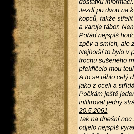
dostatku informací.
Jezdí po dvou na k
kopců, takže střeli
a varuje tábor. Ne
Pořád nejspíš hodov
zpěv a smích, ale z
Nejhorší to bylo v 
trochu sušeného ma
překřičelo mou tou
A to se táhlo celý 
jako z oceli a stří
Počkám ještě jeden
infiltrovat jedny st
20.5.2061
Tak na dnešní noc
odjelo nejspíš vyra