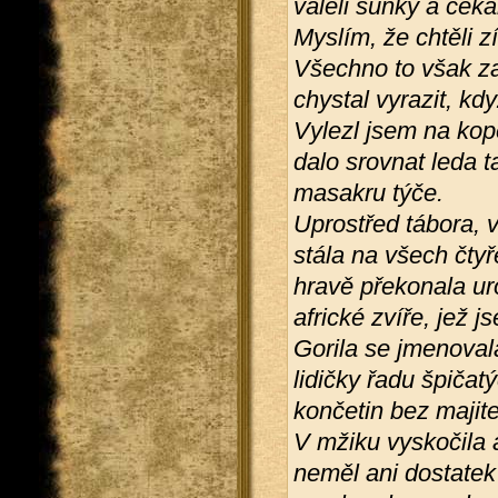
váleli šunky a čeka
Myslím, že chtěli zí
Všechno to však z
chystal vyrazit, kdy
Vylezl jsem na kope
dalo srovnat leda 
masakru týče.
Uprostřed tábora, 
stála na všech čtyř
hravě překonala ur
africké zvíře, jež 
Gorila se jmenoval
lidičky řadu špičat
končetin bez majite
V mžiku vyskočila 
neměl ani dostatek