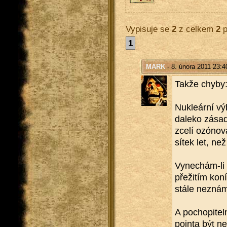
Vypisuje se
2
z celkem
2
p
1
MARK
- 8. února 2011 23:4
Takže chyby
Nuk­le­ár­ní v
da­le­ko zá­sad
zcelí ozónová 
sí­tek let, než
Vy­ne­chám-li n
pře­ži­tím koní
stále ne­zná­me
A po­cho­pi­te
poin­ta být ne