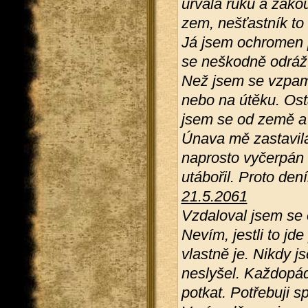
urvala ruku a zako
zem, nešťastník to
Já jsem ochromen p
se neškodně odráží
Než jsem se vzpamat
nebo na útěku. Osta
jsem se od země a 
Únava mě zastavila
naprosto vyčerpán 
utábořil. Proto den
21.5.2061
Vzdaloval jsem se o
Nevím, jestli to jd
vlastně je. Nikdy j
neslyšel. Každopád
potkat. Potřebuji sp