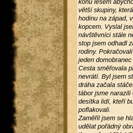
koňů lesem abychom 
větší skupiny, kter
hodinu na západ, vy
kopcem. Vyslal jse
návštěvníci stále ne
stop jsem odhadl z
rodiny. Pokračovali
jeden domobranec b
Cesta směřovala při
nevrátí. Byl jsem 
dráha začala stáč
tábor jsme narazili
desítka lidí, kteří 
poflakovali.
Zaměřil jsem se hla
udělat pořádný obr