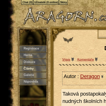
Chat (0)
Uživatelé (0 online)
Skiny
Registrace
Herna
Výpis
Komentáře
Diskuze
Články
Galerie
Autor :
Deragon
Nápověda
Taková postapokal
nudných školních h