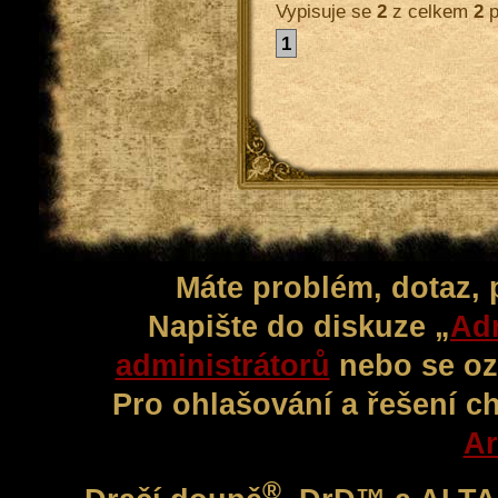
Vypisuje se
2
z celkem
2
p
1
Máte problém, dotaz,
Napište do diskuze „
Adm
administrátorů
nebo se oz
Pro ohlašování a řešení c
Ar
®