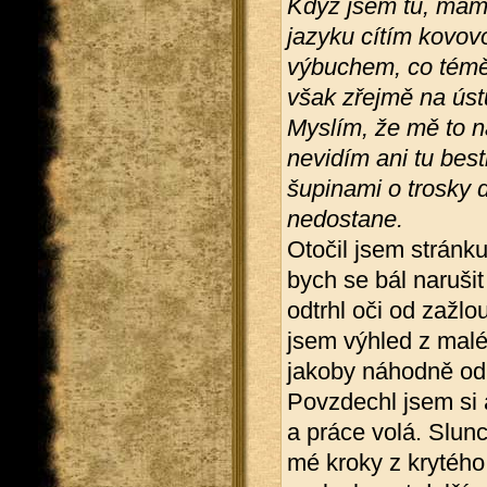
Když jsem tu, mám 
jazyku cítím kovov
výbuchem, co téměř
však zřejmě na úst
Myslím, že mě to n
nevidím ani tu besti
šupinami o trosky
nedostane.
Otočil jsem stránku
bych se bál naruši
odtrhl oči od zažl
jsem výhled z malé
jakoby náhodně odho
Povzdechl jsem si a
a práce volá. Slun
mé kroky z krytého