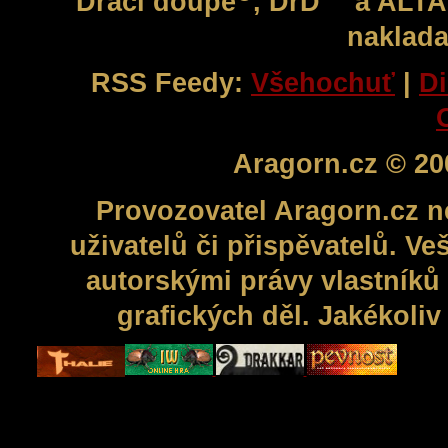
Dračí doupě
, DrD™ a ALT
naklada
RSS Feedy:
Všehochuť
|
Di
Aragorn.cz © 20
Provozovatel Aragorn.cz n
uživatelů či přispěvatelů. V
autorskými právy vlastníků 
grafických děl. Jakékoli