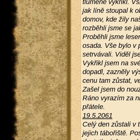
tlumeně vykřikl. Vš
jak líně stoupal k 
domov, kde žily naš
rozběhli jsme se jak
Proběhli jsme les
osada. Vše bylo v 
setrvávali. Viděl js
Vykřikl jsem na své
dopadl, zazněly výs
cenu tam zůstat, vet
Zašel jsem do nouz
Ráno vyrazím za n
přátele.
19.5.2061
Celý den zůstali v 
jejich tábořiště. P