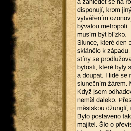
a zahledět se na r
disponují, krom jin
vytvářením ozonový
bývalou metropolí. 
musím být blízko.
Slunce, které den c
sklánělo k západu.
stíny se prodlužov
bytosti, které byl
a doupat. I lidé s
slunečním žárem. M
Když jsem odhadova
neměl daleko. Přes
městskou džunglí, n
Bylo postaveno tak,
majitel. Šlo o přev