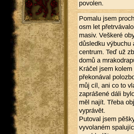
povolen.
Pomalu jsem prochá
osm let přetrvávalo 
masiv. Veškeré oby
důsledku výbuchu 
centrum. Teď už zb
domů a mrakodrap
Kráčel jsem kolem 
překonával polozbo
můj cíl, ani co to v
zaprášené dáli byl
měl najít. Třeba o
vyprávět.
Putoval jsem pěšky 
vyvolaném spalující