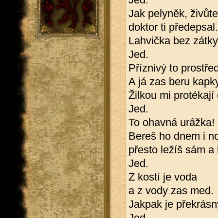
Jak pelyněk, živůte
doktor ti předepsal.
Lahvička bez zátky
Jed.
Příznivý to prostře
A já zas beru kapky
Žilkou mi protékají
Jed.
To ohavná urážka!
Bereš ho dnem i no
přesto ležíš sám a
Jed.
Z kostí je voda
a z vody zas med.
Jakpak je překrásn
Jed.