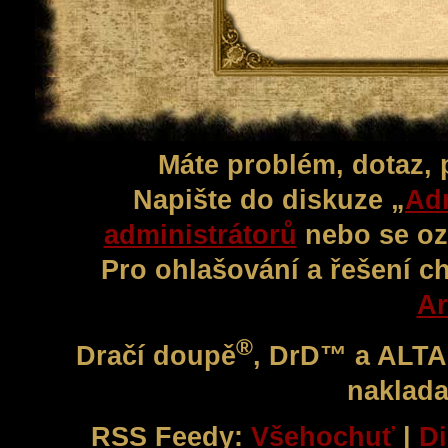
Máte problém, dotaz,
Napište do diskuze „
Adm
administrátorů
nebo se oz
Pro ohlašování a řešení c
Ar
®
Dračí doupě
, DrD™ a ALT
naklada
RSS Feedy:
Všehochuť
|
Di