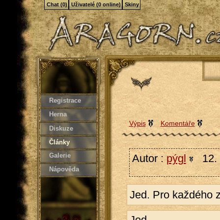
Chat (0)
Uživatelé (0 online)
Skiny
Registrace
Herna
Výpis
Komentáře
Diskuze
Články
Galerie
Autor :
pýgl
12. 
Nápověda
Jed. Pro každého z
Jed.