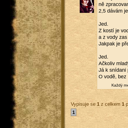
ně zpra­co­va
2,5 dávám jen
Jed.
Z kostí je vo
a z vody zas
Jak­pak je pře
Jed.
Ač­ko­liv mlad
Já k sní­da­ni 
O vodě, bez m
Každý meč
Vypisuje se
1
z celkem
1
p
1