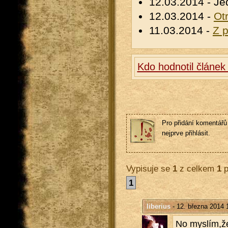
12.03.2014 - Je
12.03.2014 -
Ot
11.03.2014 -
Z 
Kdo hodnotil článek
Pro přidání komentářů 
nejprve přihlásit.
Vypisuje se
1
z celkem
1
p
1
liberius
- 12. března 2014 
No mys­lím,ž