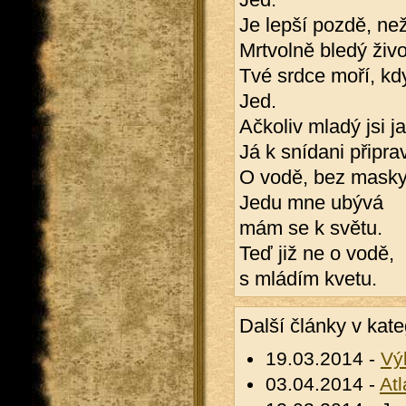
Je lepší pozdě, než
Mrtvolně bledý živo
Tvé srdce moří, kdy
Jed.
Ačkoliv mladý jsi j
Já k snídani připra
O vodě, bez masky. 
Jedu mne ubývá
mám se k světu.
Teď již ne o vodě,
s mládím kvetu.
Další články v kate
19.03.2014 -
Vý
03.04.2014 -
Atl