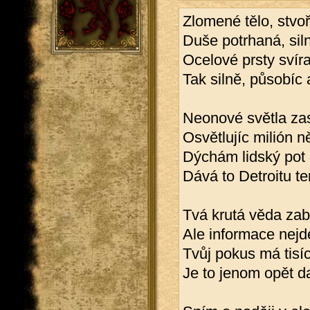
Zlomené tělo, stvo
Duše potrhaná, siln
Ocelové prsty svíra
Tak silně, působíc 
Neonové světla zas
Osvětlujíc milión n
Dýchám lidský pot 
Dává to Detroitu te
Tvá krutá věda zabi
Ale informace nejd
Tvůj pokus má tisí
Je to jenom opět da