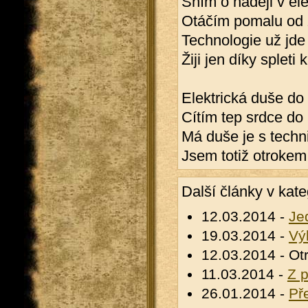
Sním o naději v el
Otáčím pomalu od ž
Technologie už jde
Žiji jen díky spleti
Elektrická duše do 
Cítím tep srdce do 
Má duše je s techn
Jsem totiž otrokem
Další články v kate
12.03.2014 -
Je
19.03.2014 -
Vý
12.03.2014 - Ot
11.03.2014 -
Z 
26.01.2014 -
Př