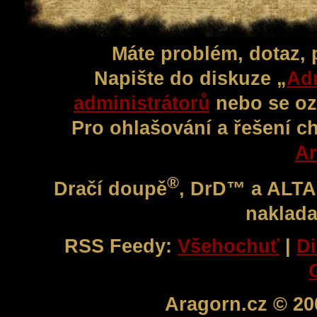
Máte problém, dotaz,
Napište do diskuze „
Adm
administrátorů
nebo se oz
Pro ohlašování a řešení c
Ar
®
Dračí doupě
, DrD™ a ALT
naklada
RSS Feedy:
Všehochuť
|
Di
Aragorn.cz © 20