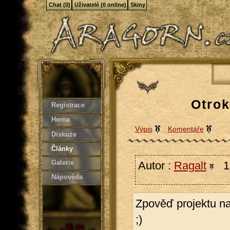
Chat (0)
Uživatelé (0 online)
Skiny
Otrok
Registrace
Herna
Výpis
Komentáře
Diskuze
Články
Galerie
Autor :
Ragalt
12
Nápověda
Zpověď projektu n
;)