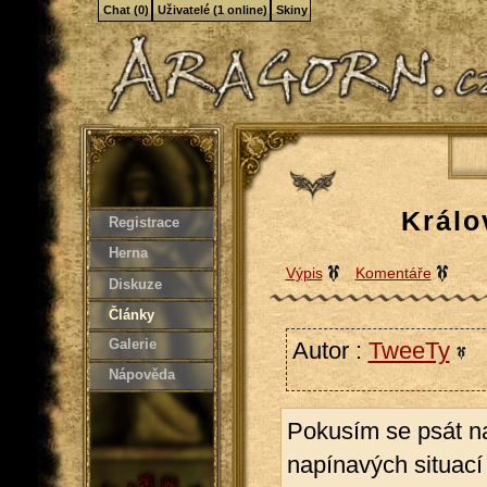
Chat (0)
Uživatelé (1 online)
Skiny
Králo
Registrace
Herna
Výpis
Komentáře
Diskuze
Články
Galerie
Autor :
TweeTy
1
Nápověda
Pokusím se psát na
napínavých situací 