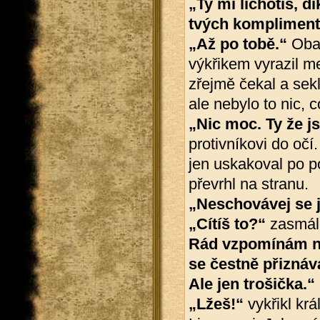
„Ty mi lichotíš, 
tvých kompliment
„Až po tobě.“
Oba 
výkřikem vyrazil m
zřejmě čekal a sekl
ale nebylo to nic, c
„Nic moc. Ty že js
protivníkovi do očí
jen uskakoval po pok
převrhl na stranu.
„Neschovávej se 
„Cítíš to?“
zasmál
Rád vzpomínám na 
se čestně přiznáv
Ale jen trošička.“
„Lžeš!“
vykřikl krá