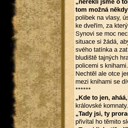
„neřekli jsme o t
tom možná někdy 
polibek na vlasy, 
ke dveřím, za kter
Synovi se moc necht
situace si žádá, a
svého tatínka a zat
bludiště tajných h
policemi s knihami
Nechtěl ale otce jen
mezi knihami se dív
******
„Kde to jen, aháá,
královské komnaty.
„Tady jsi, ty pro
přivítal ho těmito sl