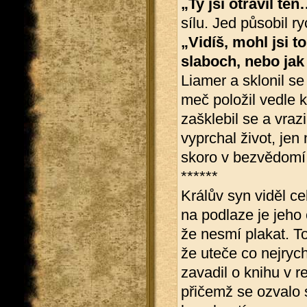
„Ty jsi otrávil te
sílu. Jed působil ry
„Vidíš, mohl jsi to
slaboch, nebo jak
Liamer a sklonil se 
meč položil vedle 
zašklebil se a vrazi
vyprchal život, jen
skoro v bezvědomí
******
Králův syn viděl c
na podlaze je jeho 
že nesmí plakat. To
že uteče co nejrych
zavadil o knihu v re
přičemž se ozvalo s