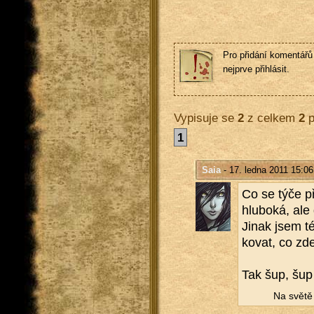
Pro přidání komentářů 
nejprve přihlásit.
Vypisuje se
2
z celkem
2
p
1
Saia
- 17. ledna 2011 15:06
Co se týče pří
hlu­bo­ká, ale
Jinak jsem té
ko­vat, co zde
Tak šup, šup 
Na světě n