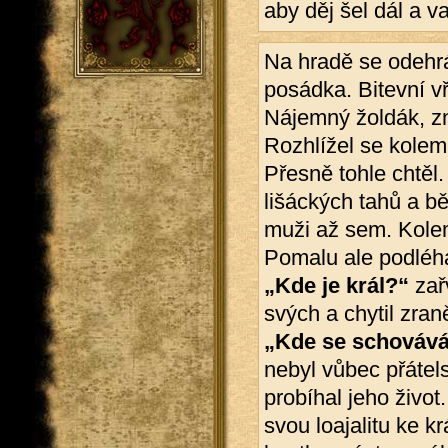
aby děj šel dál a v
Na hradě se odehráv
posádka. Bitevní v
Nájemný žoldák, z
Rozhlížel se kolem 
Přesně tohle chtěl.
lišáckých tahů a b
muži až sem. Kolem 
Pomalu ale podléhal
„Kde je král?“
zař
svých a chytil zra
„Kde se schovává
nebyl vůbec přátel
probíhal jeho život.
svou loajalitu ke kr