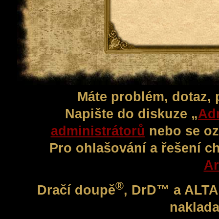
Máte problém, dotaz,
Napište do diskuze „
Adm
administrátorů
nebo se oz
Pro ohlašování a řešení c
Ar
®
Dračí doupě
, DrD™ a ALT
naklada