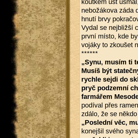
koutkem úst usmál,
nebožákova záda d
hnutí brvy pokračov
Vydal se nejbližší
první místo, kde by
vojáky to zkoušet n
******
„Synu, musím ti t
Musíš být statečn
rychle sejdi do s
pryč podzemní ch
farmářem Mesodem.
podíval přes rame
zdálo, že se někdo
„Poslední věc, mus
konejšil svého syna