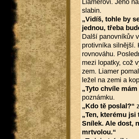
Liamerovi. Jeho n
slabin.
„Vidíš, tohle by se
jednou, třeba bud
Další panovníkův v
protivníka silnější.
rovnováhu. Posledn
mezi lopatky, což 
zem. Liamer pomalu 
ležel na zemi a kop
„Tyto chvíle mám
poznámku.
„Kdo tě poslal?“
z
„Ten, kterému jsi
Snílek. Ale dost,
mrtvolou.“