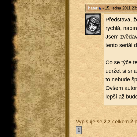
hater
- 15. ledna 2011 23
Před­sta­va, že
rych­lá, na­pí
Jsem zvě­da­vý
tento se­ri­ál 
Co se týče tex
udr­žet si sn
to ne­bu­de šp
Ovšem autor m
lepší až bude 
Vypisuje se
2
z celkem
2
p
1