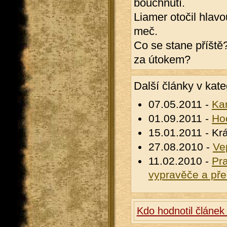
bouchnutí.
Liamer otočil hlav
meč.
Co se stane příště
za útokem?
Další články v kate
07.05.2011 -
Ka
01.09.2011 -
Hod
15.01.2011 - Krá
27.08.2010 -
Ve
11.02.2010 -
Pr
vypravěče a pře
Kdo hodnotil článek 