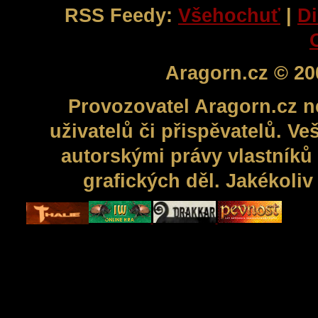
RSS Feedy:
Všehochuť
|
Di
Aragorn.cz © 20
Provozovatel Aragorn.cz n
uživatelů či přispěvatelů. V
autorskými právy vlastníků 
grafických děl. Jakékoli