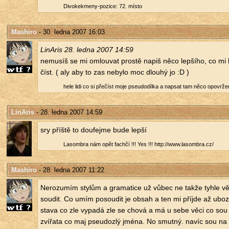
Di­vo­kekme­ny-po­zi­ce: 72. místo
Mashiro
- 30. ledna 2007 16:03
Li­nA­ris 28. ledna 2007 14:59
ne­mu­síš se mi omlou­vat pros­tě napiš něco lep­ší­ho, co mi
číst. ( aly aby to zas ne­by­lo moc dlou­hý jo :D )
hele lidi co si pře­číst moje pseu­do­díl­ka a na­psat tam něco opo­vr­že­n
LinAris
- 28. ledna 2007 14:59
sry příš­tě to dou­fej­me bude lepší
La­som­b­ra nám opět fa­ch­čí !!! Yes !!! http://​www.​lasombra.​cz/​
Mashiro
- 28. ledna 2007 11:22
Ne­ro­zu­mím sty­lům a gra­ma­ti­ce už vůbec ne takže tyhle v
sou­dit. Co umím po­sou­dit je obsah a ten mi pří­jde až ubo
sta­va co zle vy­pa­dá zle se chová a má u sebe věci co sou t
zví­řa­ta co maj pseu­do­zlý jména. No smut­ný. navíc sou na ně