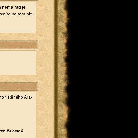
on nemá rád je.
e­smí­te na tom hle­
___________________
ho tiš­tě­né­ho Ara­
ím ža­lost­ně