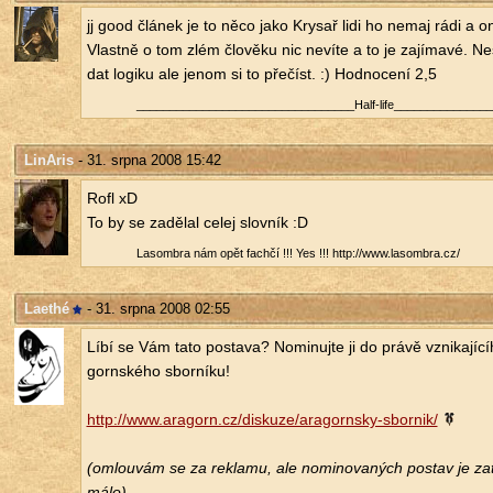
jj good člá­nek je to něco jako Kry­sař lidi ho nemaj rádi a 
Vlast­ně o tom zlém člo­vě­ku nic ne­ví­te a to je za­jí­ma­vé. N
dat lo­gi­ku ale jenom si to pře­číst. :) Hod­no­ce­ní 2,5
_________________________________Half-li­fe______________
LinAris
- 31. srpna 2008 15:42
Rofl xD
To by se za­dě­lal celej slov­ník :D
La­som­b­ra nám opět fa­ch­čí !!! Yes !!! http://​www.​lasombra.​cz/​
Laethé
- 31. srpna 2008 02:55
Líbí se Vám tato po­sta­va? No­mi­nuj­te ji do právě vzni­ka­jí­cí­
gorn­ské­ho sbor­ní­ku!
http://​www.​aragorn.​cz/​diskuze/​aragornsky-sbornik/​
(omlou­vám se za re­kla­mu, ale no­mi­no­va­ných po­stav je zat
málo)