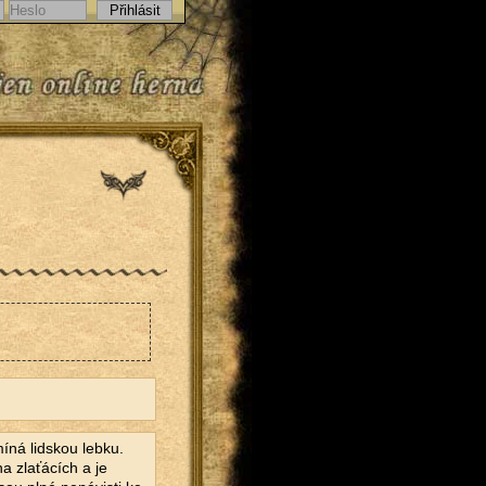
íná lidskou lebku.
a zlaťácích a je