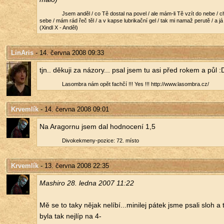
Jsem anděl / co Tě do­stal na povel / ale mám-li Tě vzít do nebe / c
sebe / mám rád řeč těl / a v kapse lubri­kač­ní gel / tak mi namaž pe­ru­tě / a
(Xindl X - Anděl)
LinAris
- 14. června 2008 09:33
tjn.. dě­ku­ji za ná­zo­ry... psal jsem tu asi před rokem a půl :
La­som­b­ra nám opět fa­ch­čí !!! Yes !!! http://​www.​lasombra.​cz/​
Krvemlík
- 14. června 2008 09:01
Na Ara­gor­nu jsem dal hod­no­ce­ní 1,5
Di­vo­kekme­ny-po­zi­ce: 72. místo
Krvemlík
- 13. června 2008 22:35
Ma­shi­ro 28. ledna 2007 11:22
Mě se to taky nějak ne­lí­bí...​minilej pátek jsme psali sloh a
byla tak nej­líp na 4-