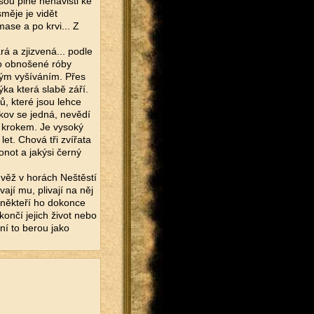
sou plné nenávisti ke
měje je vidět
ase a po krvi... Z
rá a zjizvená... podle
do obnošené róby
ným vyšíváním. Přes
ka která slabě září.
, které jsou lehce
kov se jedná, nevědí
 krokem. Je vysoký
t. Chová tři zvířata
onot a jakýsi černý
věž v horách Neštěstí
jí mu, plivají na něj
a někteří ho dokonce
ončí jejich život nebo
tní to berou jako