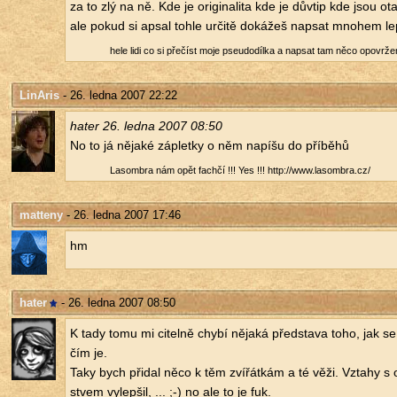
za to zlý na ně. Kde je ori­gi­na­li­ta kde je důvtip kde jsou o
ale pokud si apsal tohle ur­či­tě do­ká­žeš na­psat mno­hem le
hele lidi co si pře­číst moje pseu­do­díl­ka a na­psat tam něco opo­vr­že­n
LinAris
- 26. ledna 2007 22:22
hater 26. ledna 2007 08:50
No to já ně­ja­ké zá­plet­ky o něm na­píšu do pří­bě­hů
La­som­b­ra nám opět fa­ch­čí !!! Yes !!! http://​www.​lasombra.​cz/​
matteny
- 26. ledna 2007 17:46
hm
hater
- 26. ledna 2007 08:50
K tady tomu mi ci­tel­ně chybí ně­ja­ká před­sta­va toho, jak se
čím je.
Taky bych při­dal něco k těm zví­řát­kám a té věži. Vzta­hy s o
stvem vy­lep­šil, ... ;-) no ale to je fuk.