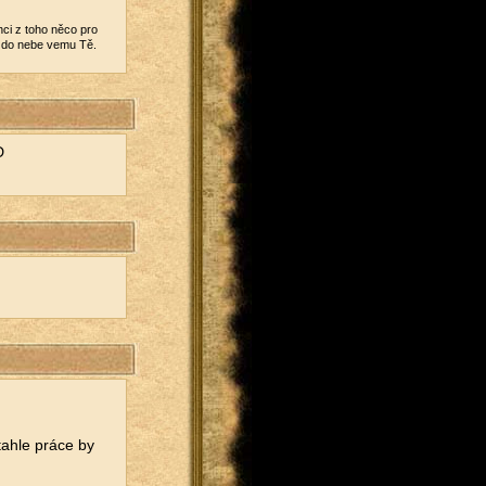
hci z toho něco pro
 já do nebe vemu Tě.
D
 tahle práce by