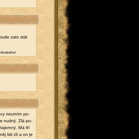
 bude zato stát
i­hod­né­ho!
ěcy ne­u­mím po­
ze nudný. Zlá po­
a­jem­ný. Má tři
j lidi zlí a on je