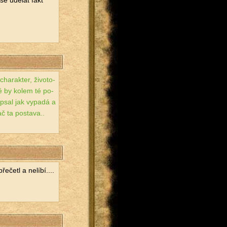
e udě­lat fakt
a­rak­ter, ži­vo­to­
eré by kolem té po­
­psal jak vy­pa­dá a
ač ta po­sta­va..
če­tl a ne­lí­bí....