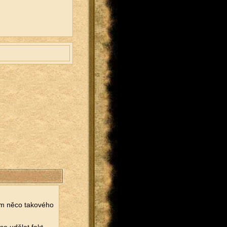
m něco ta­ko­vé­ho