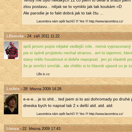
Tehdy mě bylo ně­ka­kých 12 co jsem to dělal a sna­žil jsem s
zlou po­sta­vu... nějak se to vy­mklo jak tak kou­kám =D
Ale pa­ro­die je to fakt dobrá jak to tak čtu ...
La­som­b­ra nám opět fa­ch­čí !!! Yes !!! http://​www.​lasombra.​cz/​
LBsmoke
- 24. září 2011 11:22
spíš jenom popis ně­ja­ké ve­d­lej­ší role.. nemá vy­pra­co­va­ný ch
pis si úplně pro­jis­to­tu ne­chal stra­nou.. ani to ta­jem­no, kt
sta­vy mělo houst­nout si dobře ne­po­psal.. jen jsi vlast­ně po
že je smr­tí­cí smr­ťák.. ale chtě­lo si to hlav­ně ujas­nit co je z
LBs.​ic.​cz
LinAris
- 28. března 2009 14:28
e-e-e... je to shit... ted jsem si to asi do­hro­ma­dy po druhé pře­
dneska bych to na­psal tak 2 x delší atd. atd. atd.
La­som­b­ra nám opět fa­ch­čí !!! Yes !!! http://​www.​lasombra.​cz/​
I-Ionza
- 22. března 2009 17:43