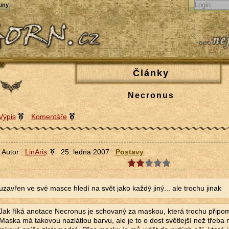
iny
Články
Necronus
Výpis
Komentáře
Autor :
LinAris
25. ledna 2007
Postavy
uzavřen ve své masce hledí na svět jako každý jiný... ale trochu jinak
Jak říká anotace Necronus je schovaný za maskou, která trochu připom
Maska má takovou nazlátlou barvu, ale je to o dost světlejší než třeba n