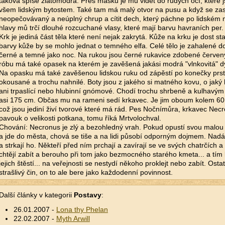
taková spíše zlatomodrá. Přes masku je mů vidět do rudých očí, které j
všem lidským bytostem. Také tam má malý otvor na pusu a když se zas
neopečovávaný a neúplný chrup a cítit dech, který páchne po lidském m
hlavy mů trčí dlouhé rozcuchané vlasy, které mají barvu havraních per.
Krk je jediná část těla které není nejak zakrytá. Kůže na krku je dost sta
barvy kůže by se mohlo jednat o temného elfa. Celé tělo je zahalené 
černé a temné jako noc. Na rukou jsou černé rukavice zdobené červe
róbu má také opasek na kterém je zavěšená jakási modrá "vlnkovitá" dý
Na opasku má také zavěšenou lidskou ruku od zápěstí po konečky prstů
okousané a trochu nahnilé. Boty jsou z jakého si matného kovu, o jaký 
ani trpaslící nebo hlubinní gnómové. Chodí trochu shrbeně a kulhavým
asi 175 cm. Občas mu na rameni sedí krkavec. Je jim oboum kolem 60 le
což jsou jediní živí tvorové které má rád. Pes Nočnímůra, krkavec Necr
pavouk o velikosti potkana, tomu říká Mrtvolochval.
Chování: Necronus je zlý a bezohledný vrah. Pokud opustí svou malou 
a jde do města, chová se tiše a na lidi působí odporným dojmem. Nadáva
a strkají ho. Někteří před ním prchají a zavírají se ve svých chatrčích 
chtějí zabít a berouho při tom jako bezmocného starého kmeta... a tím k
jejich štěstí... na veřejnosti se nestydí někoho proklejt nebo zabít. Osta
strašlivý čin, on to ale bere jako každodenní povinnost.
Další články v kategorii
Postavy
:
26.01.2007 -
Lona thy Phelan
22.02.2007 -
Myth Arwill