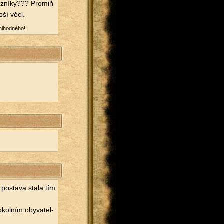
taz­ní­ky??? Promiň
pší věci.
i­hod­né­ho!
 po­sta­va stala tím
kol­ním oby­va­tel­