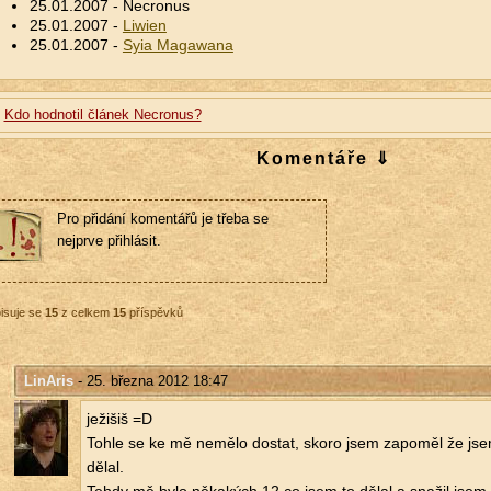
25.01.2007 - Necronus
25.01.2007 -
Liwien
25.01.2007 -
Syia Magawana
Kdo hodnotil článek Necronus?
Komentáře ⇓
Pro přidání komentářů je třeba se
nejprve přihlásit.
isuje se
15
z celkem
15
příspěvků
LinAris
- 25. března 2012 18:47
je­ži­šiš =D
Tohle se ke mě ne­mě­lo do­stat, skoro jsem za­po­měl že jse
dělal.