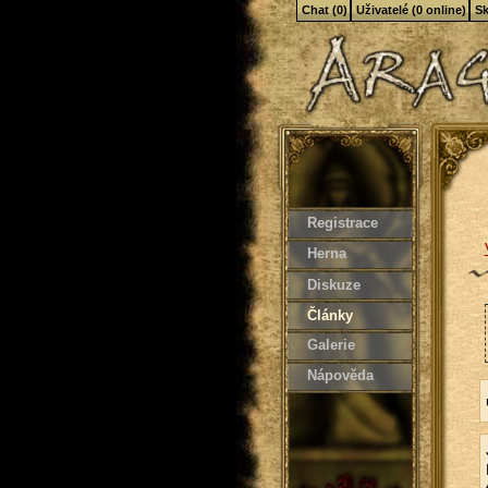
Chat (0)
Uživatelé (0 online)
Sk
Registrace
Herna
Diskuze
Články
Galerie
Nápověda