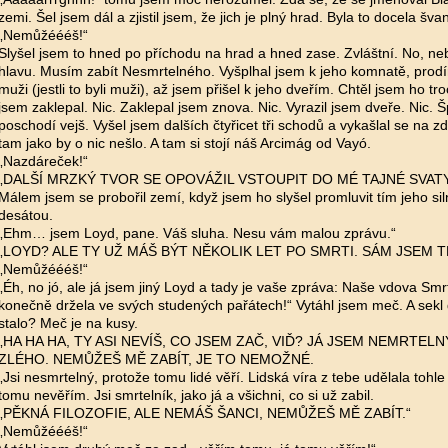
zemi. Šel jsem dál a zjistil jsem, že jich je plný hrad. Byla to docela šva
„Nemůžéééš!“
Slyšel jsem to hned po příchodu na hrad a hned zase. Zvláštní. No, neb
hlavu. Musím zabít Nesmrtelného. Vyšplhal jsem k jeho komnatě, prodí
muži (jestli to byli muži), až jsem přišel k jeho dveřím. Chtěl jsem ho tr
jsem zaklepal. Nic. Zaklepal jsem znova. Nic. Vyrazil jsem dveře. Nic. Š
poschodí vejš. Vyšel jsem dalších čtyřicet tři schodů a vykašlal se na zd
tam jako by o nic nešlo. A tam si stojí náš Arcimág od Vayó.
„Nazdáreček!“
„DALŠÍ MRZKÝ TVOR SE OPOVÁŽIL VSTOUPIT DO MÉ TAJNÉ SVATY
Málem jsem se probořil zemí, když jsem ho slyšel promluvit tím jeho s
desátou.
„Ehm… jsem Loyd, pane. Váš sluha. Nesu vám malou zprávu.“
„LOYD? ALE TY UŽ MÁŠ BÝT NĚKOLIK LET PO SMRTI. SÁM JSEM TĚ
„Nemůžéééš!“
„Éh, no jó, ale já jsem jiný Loyd a tady je vaše zpráva: Naše vdova Sm
konečně držela ve svých studených pařátech!“ Vytáhl jsem meč. A sekl 
stalo? Meč je na kusy.
„HA HA HA, TY ASI NEVÍŠ, CO JSEM ZAČ, VIĎ? JÁ JSEM NEMRTEL
ZLÉHO. NEMŮŽEŠ MĚ ZABÍT, JE TO NEMOŽNÉ.
„Jsi nesmrtelný, protože tomu lidé věří. Lidská víra z tebe udělala tohl
tomu nevěřím. Jsi smrtelník, jako já a všichni, co si už zabil.
„PĚKNÁ FILOZOFIE, ALE NEMÁŠ ŠANCI, NEMŮŽEŠ MĚ ZABÍT.“
„Nemůžéééš!“