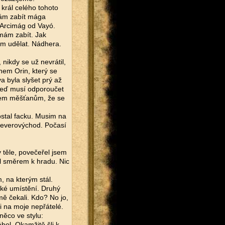
e král celého tohoto
mám zabít mága
, Arcimág od Vayó.
 mám zabít. Jak
mám udělat. Nádhera.
 nikdy se už nevrátil,
nem Orin, který se
 byla slyšet prý až
teď musí odporoučet
jsem měšťanům, že se
ostal facku. Musim na
 severovýchod. Počasí
 těle, povečeřel jsem
el směrem k hradu. Nic
, na kterým stál.
cké umístění. Druhý
mě čekali. Kdo? No jo,
i na moje nepřátelé.
 něco ve stylu:
ol. Okamžitě šli k