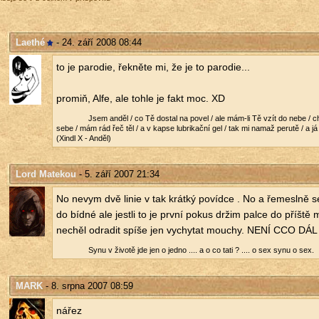
Laethé
- 24. září 2008 08:44
to je pa­ro­die, řek­ně­te mi, že je to pa­ro­die...
promiň, Alfe, ale tohle je fakt moc. XD
Jsem anděl / co Tě do­stal na povel / ale mám-li Tě vzít do nebe / c
sebe / mám rád řeč těl / a v kapse lubri­kač­ní gel / tak mi namaž pe­ru­tě / a
(Xindl X - Anděl)
Lord Matekou
- 5. září 2007 21:34
No nevym dvě linie v tak krát­ký po­víd­ce . No a ře­me­sl­ně 
do bídné ale jest­li to je první pokus držim palce do příš­tě mo
ne­chěl od­ra­dit spíše jen vy­chy­tat mou­chy. NENÍ CCO D
Synu v ži­vo­tě jde jen o jedno .... a o co tati ? .... o sex synu o sex.
MARK
- 8. srpna 2007 08:59
nářez