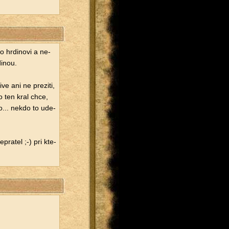
o hr­di­no­vi a ne­
di­nou.
­ve ani ne pre­zi­ti,
co ten kral chce,
ko... nekdo to ude­
­pra­tel ;-) pri kte­