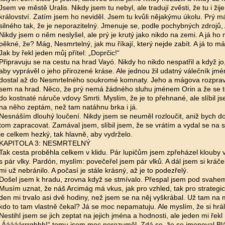
Jsem ve městě Uralis. Nikdy jsem tu nebyl, ale tradují zvěsti, že tu i žij
království. Zatím jsem ho neviděl. Jsem tu kvůli nějakýmu úkolu. Prý 
silného tak, že je neporazitelný. Jmenuje se, podle pochybných zdrojů
Nikdy jsem o něm neslyšel, ale prý je krutý jako nikdo na zemi. A já ho
pěkné, že? Mág, Nesmrtelný, jak mu říkají, který nejde zabít. A já to 
Jak by řekl jeden můj přítel: „Doprčic!“
Připravuju se na cestu na hrad Vayó. Nikdy ho nikdo nespatřil a když jo,
aby vyprávěl o jeho přirozené kráse. Ale jednou žil udatný válečník jmé
dostal až do Nesmrtelného soukromé komnaty. Jeho a mágova rozprava
sem na hrad. Něco, že prý nemá žádného sluhu jménem Orin a že se 
do kostnaté náruče vdovy Smrti. Myslím, že je to přehnané, ale slíbil 
na něho zeptám, než tam natáhnu brka i já.
Nesnáším dlouhý loučení. Nikdy jsem se neuměl rozloučit, aniž bych d
tom zapracovat. Zamával jsem, slíbil jsem, že se vrátím a vydal se na
je celkem hezký, tak hlavně, aby vydrželo.
KAPITOLA 3: NESMRTELNÝ
Tak cesta proběhla celkem v klidu. Pár lupičům jsem zpřeházel klouby v
s pár vlky. Pardón, myslím: povečeřel jsem pár vlků. A dál jsem si kráč
mi už nebránilo. A počasí je stále krásný, až je to podezřelý.
Došel jsem k hradu, zrovna když se stmívalo. Přespal jsem pod svahem
Musím uznat, že náš Arcimág má vkus, jak pro vzhled, tak pro strategi
den mi trvalo asi dvě hodiny, než jsem se na něj vyškrábal. Už tam na 
kdo to tam vlastně čekal? Já se moc nepamatuju. Ale myslím, že si hrál
Nestihl jsem se jich zeptat na jejich jména a hodnosti, ale jeden mi řekl
„Ááááárrrghhh!“ tomu jsem moc nerozuměl. Zdá se, že se jmenoval Bláb