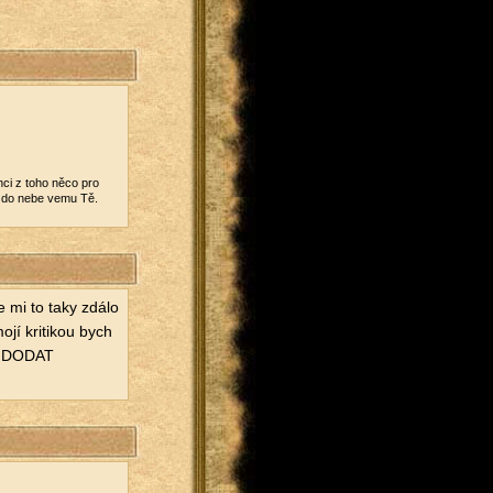
hci z toho něco pro
 já do nebe vemu Tě.
se mi to taky zdálo
jí kri­ti­kou bych
ÁL DODAT