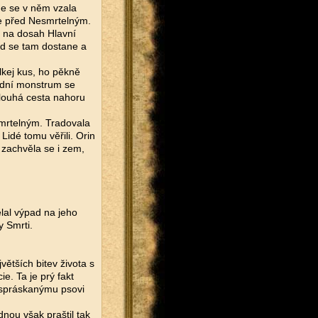
de se v něm vzala
ane před Nesmrtelným.
ž na dosah Hlavní
ud se tam dostane a
lkej kus, ho pěkně
lední monstrum se
dlouhá cesta nahoru
mrtelným. Tradovala
idé tomu věřili. Orin
 zachvěla se i zem,
lal výpad na jeho
y Smrti.
větších bitev života s
. Ta je prý fakt
k spráskanýmu psovi
dnou však praštil tak