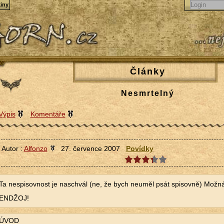
iny
Články
Nesmrtelný
Výpis
Komentáře
Autor :
Alfonzo
27. července 2007
Povídky
Ta nespisovnost je naschvál (ne, že bych neuměl psát spisovně) Možná,
ENDŽOJ!
ÚVOD