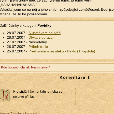
Vytáhl jsem druhý meč ze zad, „věřím tomu, já tomu věřím!“
„HAHAHAHAHAHAHA!“
Vykašlal jsem se na něj a jeho smích způsobující zemětřesení. Bodl j
Možná, že To be pokračování.
Další články v kategorii
Povídky
:
28.07.2007 -
S úsměvem na tváři
28.07.2007 -
Dívka z obrazu
27.07.2007 - Nesmrtelný
26.07.2007 -
Príbeh trolla
25.07.2007 -
Před světem na útěku - Peklo (1.kapitola)
Kdo hodnotil článek Nesmrtelný?
Komentáře ⇓
Pro přidání komentářů je třeba se
nejprve přihlásit.
isuje se
7
z celkem
7
příspěvků