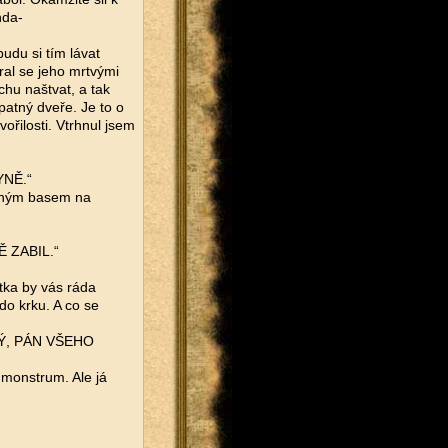
nda-
udu si tím lávat
ral se jeho mrtvými
ochu naštvat, a tak
patný dveře. Je to o
vořilosti. Vtrhnul jsem
NĚ.“
ilným basem na
 ZABIL.“
rtka by vás ráda
do krku. A co se
NÝ, PÁN VŠEHO
e monstrum. Ale já