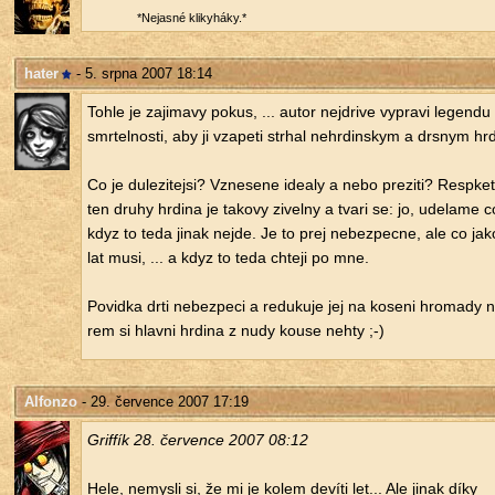
*Ne­jas­né kli­ky­há­ky.*
hater
- 5. srpna 2007 18:14
Tohle je za­ji­ma­vy pokus, ... autor nej­dri­ve vy­pra­vi le­gen­du 
smr­tel­nos­ti, aby ji vza­pe­ti str­hal ne­hr­din­skym a drs­nym hr­
Co je du­le­zi­tejsi? Vzne­se­ne ide­a­ly a nebo pre­zi­ti? Re­sp­ke­ti
ten druhy hr­di­na je ta­ko­vy zi­vel­ny a tvari se: jo, ude­la­me 
kdyz to teda jinak nejde. Je to prej ne­bez­pec­ne, ale co ja
lat musi, ... a kdyz to teda chte­ji po mne.
Po­vid­ka drti ne­bez­pe­ci a re­du­ku­je jej na ko­se­ni hro­ma­dy ne
rem si hlav­ni hr­di­na z nudy kouse nehty ;-)
Alfonzo
- 29. července 2007 17:19
Gri­f­fík 28. čer­ven­ce 2007 08:12
Hele, ne­mys­li si, že mi je kolem de­ví­ti let... Ale jinak díky