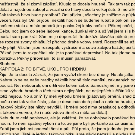
nešťastně, že si zlomil zápěstí. Křuplo to docela hnusně. Tak tam tak p
dělat a najednou zakopl a vrazil si do hlavy docela velkej šutr. S morálk
Jak taková bitva bude probíhat? Oni přijdou, všechny je zničíme a půj
večeři. Kéž by! Oni přijdou, několik hodin se budeme rubat a pak oni s
našemu stolu a místo pohárů jim posloužej lebky našich. Pěkenj náčrt,
Celou noc jsem do sebe ládoval kance, žunkal víno a užíval jsem si s h
poslal sám pan král. Sám mi je doporučil. To dokáže člověka pěkně pro
se rozezní zvony ohlašující příchod drahé vdovy smrti. Rozezněli se až 
kdy přijít. Všichni jsou rozespalí, vystrašení a sotva zabijou každej asi 
Pěkně jsem to rozpočítal, ale je to poněkud depresivní. No tak jdeme n
porážku. Pěkný přirovnání, to si musim pamatovat.
Sbohem…
KAPITOLA 2: PO BITVĚ, ÚKOL PRO HRDINU
Žiju. Je to docela zázrak, že jsem vyvázl skoro bez úhony. No ale jatka
Nahrnulo se na naše hradby několik hodně tisíc maníků, zakutaných od 
bourat. Ne, nebourali, oni drtili vše kolem sebe. Samozřejmě, my jsme n
jsme výhodu hradeb a těch skoro nejlepších, ne nejlepších lučištníků v z
totiž nejsou. No a oni? Ty měli výhodu brnění (plátovaný brnění, snad 
počtu (asi tak velké číslo, jako je desetinásobná plocha našeho hradu, n
(takový bicáky jste nikdy neviděli. I brnění pod nima praskalo) a odhodlá
s takovou vervou, že i naše vdova Smrtka měla co dělat).
Nebudu to celé popisovat, ale je zvláštní, že se dobojovalo poněkud br
hodin. To není špatnej výkon na to, že jsme byli po-tamto až za ušima. P
Zabil jsem jich asi padesát šest a půl. Půl proto, že jsem jednoho jenom 
jistých zón. Jisté je jedno, takovou bitku jsme nikdy nezažili a nikdy už