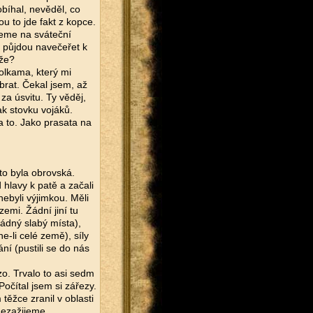
obíhal, nevěděl, co
ou to jde fakt z kopce.
deme na sváteční
e půjdou navečeřet k
 že?
olkama, který mi
brat. Čekal jsem, až
za úsvitu. Ty věděj,
tak stovku vojáků.
a to. Jako prasata na
 to byla obrovská.
hlavy k patě a začali
ebyli výjimkou. Měli
emi. Žádní jiní tu
žádný slabý místa),
e-li celé země), síly
ní (pustili se do nás
zo. Trvalo to asi sedm
očítal jsem si zářezy.
těžce zranil v oblasti
 nezažijeme.