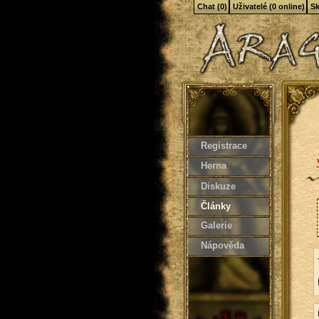
Chat (0)
Uživatelé (0 online)
Sk
Registrace
Herna
Diskuze
Články
Galerie
Nápověda