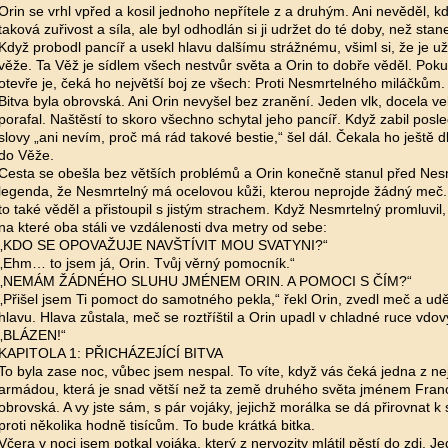
Orin se vrhl vpřed a kosil jednoho nepřítele z a druhým. Ani nevěděl, k
taková zuřivost a síla, ale byl odhodlán si ji udržet do té doby, než st
Když probodl pancíř a usekl hlavu dalšímu strážnému, všiml si, že je u
věže. Ta Věž je sídlem všech nestvůr světa a Orin to dobře věděl. Pok
otevře je, čeká ho největší boj ze všech: Proti Nesmrtelného miláčkům.
Bitva byla obrovská. Ani Orin nevyšel bez zranění. Jeden vlk, docela ve
porafal. Naštěstí to skoro všechno schytal jeho pancíř. Když zabil pos
slovy „ani nevím, proč má rád takové bestie,“ šel dál. Čekala ho ještě 
do Věže.
Cesta se obešla bez větších problémů a Orin konečně stanul před Nes
legenda, že Nesmrtelný má ocelovou kůži, kterou neprojde žádný meč. L
to také věděl a přistoupil s jistým strachem. Když Nesmrtelný promluvil,
na které oba stáli ve vzdálenosti dva metry od sebe:
„KDO SE OPOVAŽUJE NAVŠTÍVIT MOU SVATYNI?“
„Ehm… to jsem já, Orin. Tvůj věrný pomocník.“
„NEMÁM ŽÁDNÉHO SLUHU JMÉNEM ORIN. A POMOCI S ČÍM?“
„Přišel jsem Ti pomoct do samotného pekla,“ řekl Orin, zvedl meč a udě
hlavu. Hlava zůstala, meč se roztříštil a Orin upadl v chladné ruce vdov
„BLÁZEN!“
KAPITOLA 1: PŘICHÁZEJÍCÍ BITVA
To byla zase noc, vůbec jsem nespal. To víte, když vás čeká jedna z nej
armádou, která je snad větší než ta země druhého světa jménem Francie
obrovská. A vy jste sám, s pár vojáky, jejichž morálka se dá přirovnat 
proti několika hodně tisícům. To bude krátká bitka.
Včera v noci jsem potkal vojáka, který z nervozity mlátil pěstí do zdi. Je