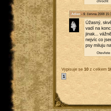
chrocht
Adien
- 9. června 2008 15:
Úžas­ný, skvě­l
vadí na konci 
jinak... vážně
nej­víc co jsem
psy mi­lu­ju n
Ote­vře­te 
Vypisuje se
10
z celkem
1
1