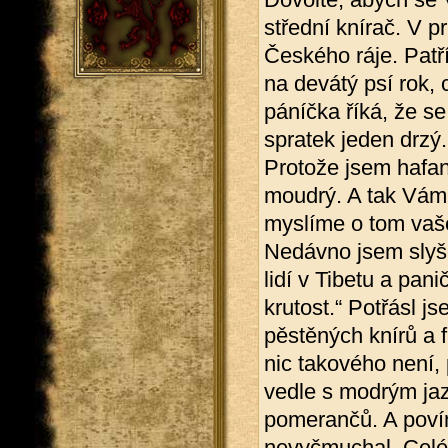
střední knírač. V
Českého ráje. Patř
na devátý psí rok, 
páníčka říká, že s
spratek jeden drzý.
Protože jsem hafan
moudrý. A tak Vám 
myslíme o tom vaš
Nedávno jsem slyše
lidí v Tibetu a panič
krutost.“ Potřásl j
pěstěných knírů a f
nic takového není,
vedle s modrým jaz
pomerančů. A povím
nevyčmuchal. Celé 