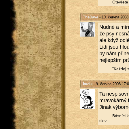
Ote­vře­te 
TheDave
- 10. června 2008
Nudné a mírně 
že psy ne­sná
ale když od­lé
Lidi jsou hlou
by nám při­nes
nej­lep­ším pr
"Kaž­dej s
kucik
- 9. června 2008 17:
Ta ne­spi­sov­
mra­vo­kár­ný 
Jinak vý­bor­n
Bás­ní­ci k
slov.