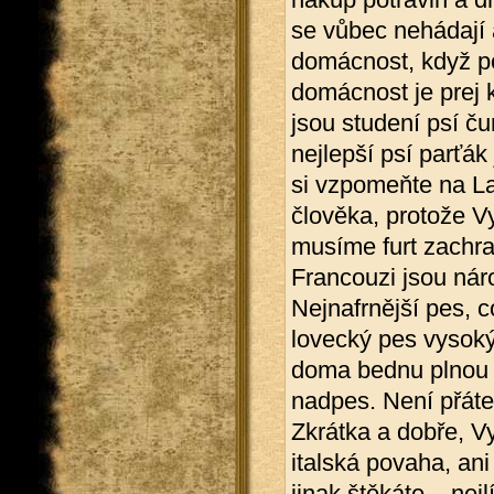
se vůbec nehádají 
domácnost, když po s
domácnost je prej k
jsou studení psí ču
nejlepší psí parťák
si vzpomeňte na La
člověka, protože Vy
musíme furt zachraň
Francouzi jsou nár
Nejnafrnější pes, c
lovecký pes vysoký
doma bednu plnou po
nadpes. Není přáte
Zkrátka a dobře, Vy
italská povaha, an
jinak štěkáte – nej