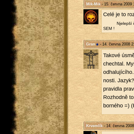
Mik-Mik
- 15. června 2009 
Celé je to roz
Nje­lep­ší
SEM !
Gran
- 14. června 2008 2
Ta­ko­vé úsměv
chech­tal. Myš­
od­ha­lu­jí­cí­
nos­ti. Jazyk?
pra­vi­dla pra­
Roz­hod­ně to 
bor­né­ho =) (P
Krvemlík
- 14. června 2008