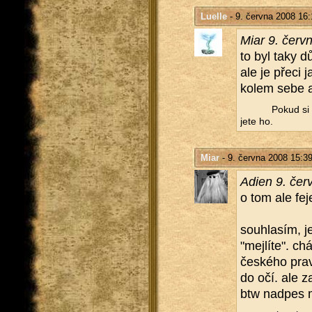
Luelle
- 9. června 2008 16:
Miar 9. červ
to byl taky d
ale je přeci 
kolem sebe a 
Pokud si d
je­te ho.
Miar
- 9. června 2008 15:3
Adien 9. čer
o tom ale fe­je
sou­hla­sím, 
"mej­lí­te". ch
čes­ké­ho pra­vo
do očí. ale za
btw nad­pes 