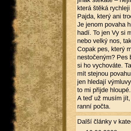
která štěká rychleji
Pajda, který ani tr
Je jenom povaha ho
hadí. To jen Vy si 
nebo velký nos, tak 
Copak pes, který m
nestočeným? Pes b
si ho vychováte. T
mít stejnou povahu 
jen hledají výmluvy
to mi přijde hloupé.
A teď už musím jít,
ranní počta.
Další články v kate