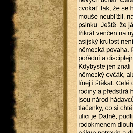
cvokatí tak, že se
mouše neublížil, na
psinku. Ještě, že 
třikrát venčen na
asijský krutost nen
německá povaha. Pa
pořádní a disciplejn
Kdybyste jen znali
německý ovčák, ale
línej i štěkat. Ce
rodiny a předstírá 
jsou národ hádavců,
tlačenky, co si cht
ulici je Dafné, pud
rodokmenem dlouhým
nákup potravin a dr