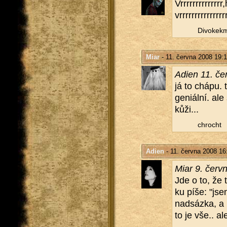
Vrrrrrrrrrrrrrr
vrrrrrrrrrrrrrrr
Di­vo­kekm
Miar
- 11. června 2008 19:
Adien 11. če
já to chápu. t
ge­ni­ál­ní. al
kůži...
chrocht
Adien
- 11. června 2008 16
Miar 9. červ
Jde o to, že t
ku píše: "jsem
nad­sáz­ka, a 
to je vše.. al