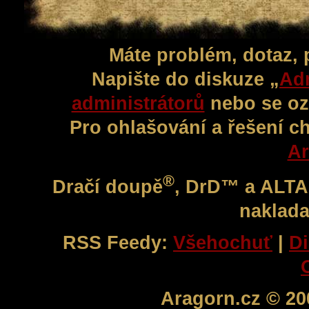
Máte problém, dotaz,
Napište do diskuze „
Adm
administrátorů
nebo se oz
Pro ohlašování a řešení c
Ar
®
Dračí doupě
, DrD™ a ALT
naklada
RSS Feedy:
Všehochuť
|
Di
Aragorn.cz © 20