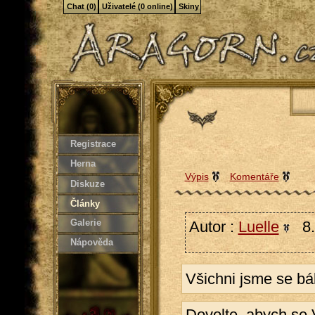
Chat (0)
Uživatelé (0 online)
Skiny
Registrace
Herna
Výpis
Komentáře
Diskuze
Články
Galerie
Autor :
Luelle
8.
Nápověda
Všichni jsme se bál
Dovolte, abych se 