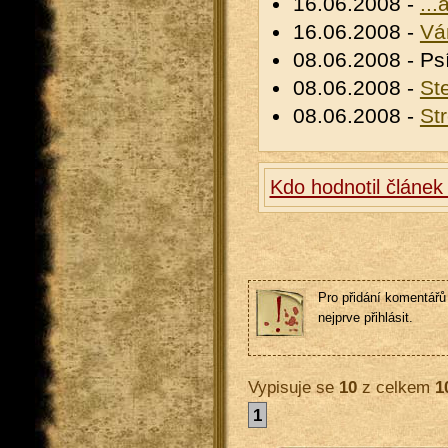
16.06.2008 -
..
16.06.2008 -
Vá
08.06.2008 - P
08.06.2008 -
St
08.06.2008 -
St
Kdo hodnotil článe
Pro přidání komentářů 
nejprve přihlásit.
Vypisuje se
10
z celkem
1
1