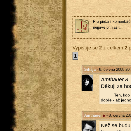
Pro přidání komentářů 
nejprve přihlásit.
Vypisuje se
2
z celkem
2
p
1
Sihája
- 8. června 2008 20
Am­thauer 8.
Dě­ku­ji za hod
Ten, kdo 
dobře - až jed­n
Amthauer
- 8. června 20
Než se budu v