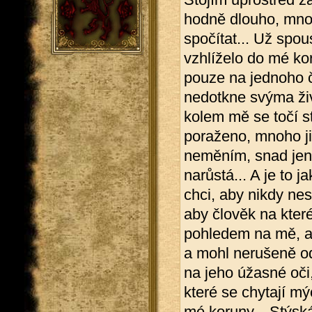
hodně dlouho, mnoh
spočítat... Už spous
vzhlíželo do mé kor
pouze na jednoho če
nedotkne svýma ži
kolem mě se točí s
poraženo, mnoho ji
neměním, snad jen 
narůstá... A je to 
chci, aby nikdy nes
aby člověk na kte
pohledem na mě, a
a mohl nerušeně od
na jeho úžasné oči,
které se chytají mý
mé koruny... Stýská