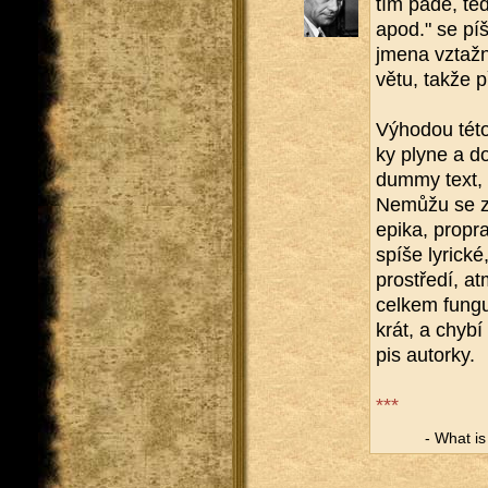
tím padě, te
apod." se pí
jme­na vztaž­ná
větu, takže p
Vý­ho­dou této
ky plyne a do
dummy text, p
Ne­můžu se zb
epika, pro­pra
spíše ly­ric­ké
pro­stře­dí, a
cel­kem fun­gu
krát, a chybí v
pis au­tor­ky.
***
- What is a