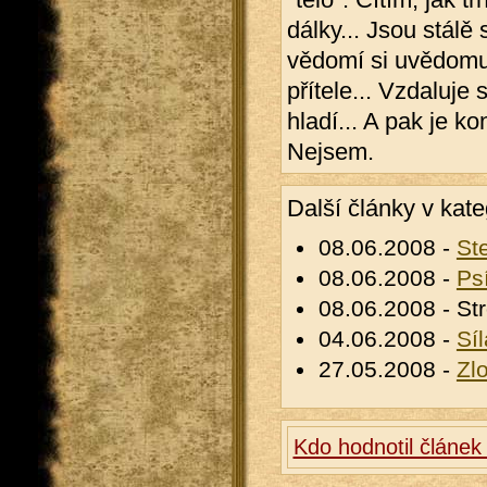
dálky... Jsou stálě
vědomí si uvědomuj
přítele... Vzdaluje
hladí... A pak je ko
Nejsem.
Další články v kate
08.06.2008 -
St
08.06.2008 -
Ps
08.06.2008 - S
04.06.2008 -
Sí
27.05.2008 -
Zlo
Kdo hodnotil článe