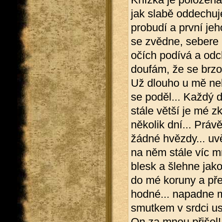
jak slabě oddechuje
probudí a první je
se zvědne, sebere 
očích podívá a odch
doufám, že se brzo 
Už dlouho u mě neb
se poděl... Každý d
stále větší je mé z
několik dní... Práv
žádné hvězdy... uv
na něm stále víc mr
blesk a šlehne jako
do mé koruny a přes
hodné... napadne m
smutkem v srdci us
On za mnou přišel! 