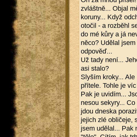
zvláštně... Objal 
koruny... Když odch
otočil - a rozběhl 
do mé kůry a já ne
něco? Udělal jsem
odpověď...
Už tady není... Jeh
asi stalo?
Slyším kroky... Ale
přítele. Tohle je v
Pak je uvidím... Jso
nesou sekyry... Co 
jdou dneska porazi
jejich zlé obličeje
jsem udělal... Pak 
"tělo". Cítím, jak tr