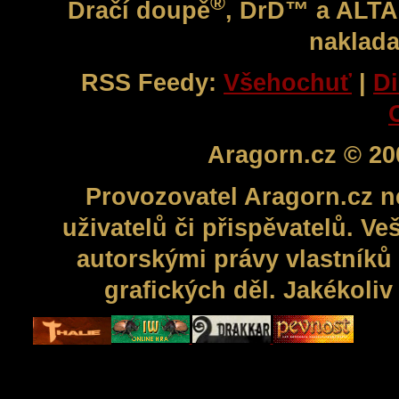
®
Dračí doupě
, DrD™ a ALT
naklada
RSS Feedy:
Všehochuť
|
Di
Aragorn.cz © 20
Provozovatel Aragorn.cz n
uživatelů či přispěvatelů. V
autorskými právy vlastníků 
grafických děl. Jakékoli