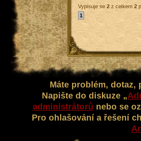
Vypisuje se
2
z celkem
2
p
1
Máte problém, dotaz,
Napište do diskuze „
Adm
administrátorů
nebo se oz
Pro ohlašování a řešení c
Ar