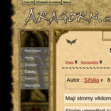
Chat (0)
Uživatelé (0 online)
Skiny
Registrace
Herna
Výpis
Komentáře
Diskuze
Články
Galerie
Autor :
Sihája
8.
Nápověda
Mají stromy vědomí
Stojím uprostřed zah