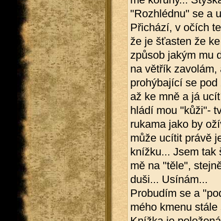
"Rozhlédnu" se a u
Přichází, v očích te
že je šťasten že ke
způsob jakým mu dá
na větřík zavolám,
prohýbající se pod 
až ke mně a já ucí
hládí mou "kůži"- t
rukama jako by ožív
může ucítit právě 
knížku... Jsem tak š
mě na "těle", stejn
duši... Usínám...
Probudím se a "pod
mého kmenu stále se
Knížka je položená