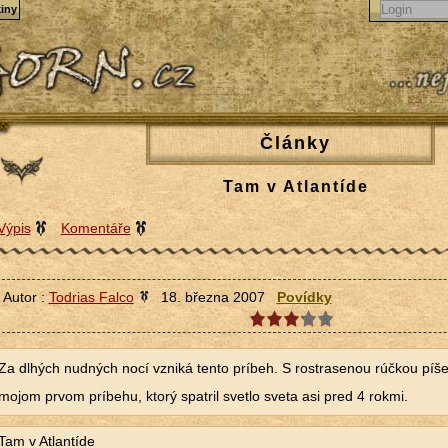
iny
Články
Tam v Atlantíde
Výpis
Komentáře
Autor :
Todrias Falco
18. března 2007
Povídky
Za dlhých nudných nocí vzniká tento príbeh. S rostrasenou rúčkou píš
mojom prvom príbehu, ktorý spatril svetlo sveta asi pred 4 rokmi.
Tam v Atlantíde