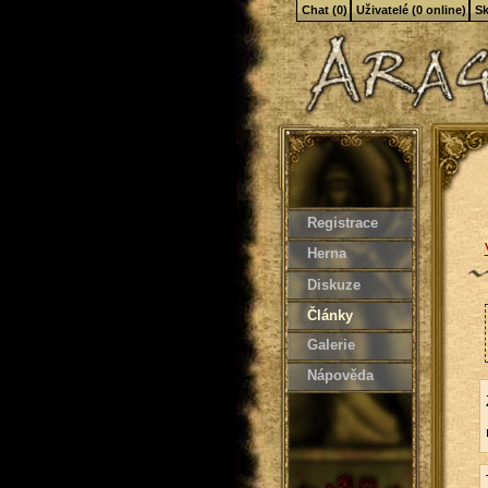
Chat (0)
Uživatelé (0 online)
Sk
Registrace
Herna
Diskuze
Články
Galerie
Nápověda