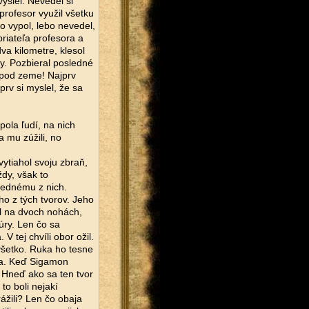
yšiel. Nevedel si
 profesor využil všetku
o vypol, lebo nevedel,
riateľa profesora a
va kilometre, klesol
y. Pozbieral posledné
 spod zeme! Najprv
prv si myslel, že sa
ola ľudí, na nich
a mu zúžili, no
 vytiahol svoju zbraň,
dy, však to
 jednému z nich.
ho z tých tvorov. Jeho
ál na dvoch nohách,
úry. Len čo sa
 tej chvíli obor ožil.
 všetko. Ruka ho tesne
na. Keď Sigamon
 Hneď ako sa ten tvor
to boli nejakí
ážili? Len čo obaja