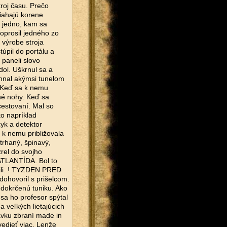
troj času. Prečo
siahajú korene
u jedno, kam sa
oprosil jedného zo
 výrobe stroja
túpil do portálu a
 paneli slovo
dol. Uškrnul sa a
 hnal akýmsi tunelom
. Keď sa k nemu
vné nohy. Keď sa
cestovaní. Mal so
o napríklad
yk a detektor
a k nemu približovala
otrhaný, špinavý,
rel do svojho
 ATLANTÍDA. Bol to
sili: ! TYZDEN PRED
ohovoril s prišelcom.
 dokrčenú tuniku. Ako
sa ho profesor spýtal
 veľkých lietajúcich
dávku zbraní made in
vedieť viac. Lenže