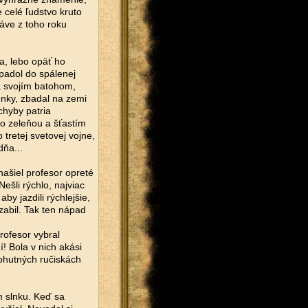
 celé ľudstvo kruto
áve z toho roku
ia, lebo opäť ho
 padol do spálenej
za svojím batohom,
enky, zbadal na zemi
chyby patria
ko zeleňou a šťastím
tretej svetovej vojne,
dňa...
našiel profesor opreté
ešli rýchlo, najviac
by jazdili rýchlejšie,
zabil. Tak ten nápad
rofesor vybral
! Bola v nich akási
mohutných ručiskách
m slnku. Keď sa