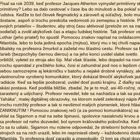
Písal sa rok 2039, keď profesor Jacques Atherton vymyslel primitívny s
primitívny? Lebo sa dalo cestovať v čase iba do minulosti a iba pokiaľ 
ľudstva. Keďže to bol človek flegmatický a zároveň aj súťaživý, bolo m
dostane, aspoň si trochu preskúša vedomosti zo zemepisu a histórie. P
svojich priateľov – študentov, aby stroj času aktivoval (pretože on sa na
podieľal) a zvolil akýkoľvek čas a etapu ľudskej histórie. Tak profesor vs
Lothar (jeho priateľ) ho spustil. Pomocou znakov napísal na ovládacom
Atlantída, lebo to bola jediná epocha (mýtus), ktorý mu v tej chvíli napa
šibalsky na profesora žmurkol a zaželal mu šťastnú cestu. Profesor sa
farieb (bezpochyby čiernou dierou) a na jeho konci uvidel slabé svetlo
priblížil, vyletel zo stroja ako šíp. Mal však šťastie, lebo dopadol na ro
trochu spamätal z prežitého šoku, čosi si zahundral pod nos o lepšom 
sebou samozrejme aj lekárničku v batohu a nejaké drobné vynálezy, ak
vlastnoručne vyrobený komunikátor, ktorý dokázal tlmočiť akýkoľvek jaz
radiácie. Keď sa lepšie poobzeral, uvidel dosť pustú krajinu. Z diaľky s
akási postava. Keď podišla bližšie, zbadal, že je to muž, asi 40-ročný, 
zarastený a udýchaný. Profesor nevedel, kde sa nachádza a tak sa poz
“ťaháka“, malej digitálnej obrazovky, na ktorom svietil zelenkavý nápis
trochu roztržitý profesor a tak si nevšimol malých písmeniek, ktoré hlá
ZANIKNUTIM ! Pomocou znakovej reči (a za pomoci komunikátora) sa d
Volal sa Sigamon a mal na sebe špinavú, spolovice nasiaknutú krvou a
sa profesor od neho dozvedel, bol synom kráľovského pobočníka. Keď 
čo sa tu udialo, Sigamon mu nútene odpovedal, že strieborní bohovia na
strojoch sa na nich urazili, lebo im nepriniesli obety – každodennú do
Atlantída. To profesora dosť zarazilo a znepokojilo. O tom sa chcel doz