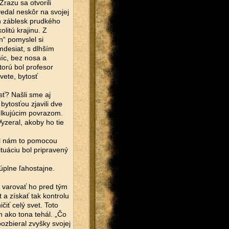
razu sa otvorili
vedal neskôr na svojej
ch záblesk prudkého
litú krajinu. Z
“ pomyslel si
mdesiat, s dlhším
íc, bez nosa a
torú bol profesor
vete, bytosť
osť? Našli sme aj
bytosťou zjavili dve
ielkujúcim povrazom.
Vyzeral, akoby ho tie
dal nám to pomocou
ituáciu bol pripravený
úplne ľahostajne.
 varovať ho pred tým
 a získať tak kontrolu
čiť celý svet. Toto
h ako tona tehál. „Čo
zbieral zvyšky svojej