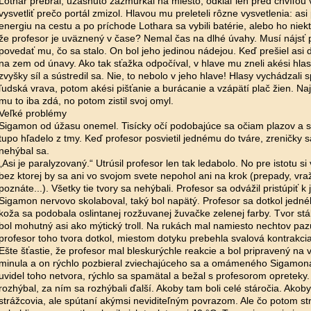
Lothar prebral, užasnuto zažmurkal na miesto, odkiaľ len pred chvíľou v
vysvetliť prečo portál zmizol. Hlavou mu preleteli rôzne vysvetlenia: asi
energiu na cestu a po príchode Lothara sa vybili batérie, alebo ho niekt
že profesor je uväznený v čase? Nemal čas na dlhé úvahy. Musí nájsť p
povedať mu, čo sa stalo. On bol jeho jedinou nádejou. Keď prešiel asi d
na zem od únavy. Ako tak sťažka odpočíval, v hlave mu zneli akési hlas
zvyšky síl a sústredil sa. Nie, to nebolo v jeho hlave! Hlasy vychádzali
ľudská vrava, potom akési pišťanie a burácanie a vzápätí plač žien. Naj
mu to iba zdá, no potom zistil svoj omyl.
Veľké problémy
Sigamon od úžasu onemel. Tisícky očí podobajúce sa očiam plazov a sp
tupo hľadelo z tmy. Keď profesor posvietil jednému do tváre, zreničky s
nehýbal sa.
„Asi je paralyzovaný.“ Utrúsil profesor len tak ledabolo. No pre istotu si
bez ktorej by sa ani vo svojom svete nepohol ani na krok (prepady, vraž
poznáte...). Všetky tie tvory sa nehýbali. Profesor sa odvážil pristúpiť k
Sigamon nervovo skolaboval, taký bol napätý. Profesor sa dotkol jedné
koža sa podobala oslintanej rozžuvanej žuvačke zelenej farby. Tvor st
bol mohutný asi ako mýtický troll. Na rukách mal namiesto nechtov paz
profesor toho tvora dotkol, miestom dotyku prebehla svalová kontrakcia. V
Ešte šťastie, že profesor mal bleskurýchle reakcie a bol pripravený na
minula a on rýchlo pozbieral zviechajúceho sa a omámeného Sigamo
uvidel toho netvora, rýchlo sa spamätal a bežal s profesorom opreteky.
rozhýbal, za ním sa rozhýbali ďalší. Akoby tam boli celé stáročia. Akoby 
strážcovia, ale spútaní akýmsi neviditeľným povrazom. Ale čo potom str