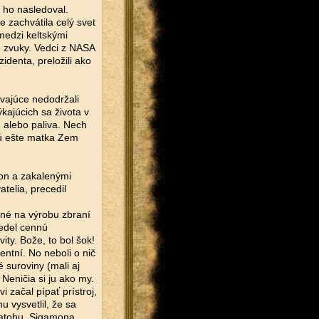
ho nasledoval.
 zachvátila celý svet
medzi keltskými
 zvuky. Vedci z NASA
identa, preložili ako
vajúce nedodržali
ýkajúcich sa života v
, alebo paliva. Nech
akú ešte matka Zem
mon a zakalenými
telia, precedil
bné na výrobu zbraní
vedel cennú
ity. Bože, to bol šok!
entní. No neboli o nič
é suroviny (mali aj
Neničia si ju ako my.
 začal pípať prístroj,
 vysvetlil, že sa
batohu. Sigamona