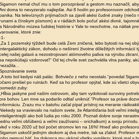
Sigamon nemal chuť mu o tom porozprávať a gestom mu naznačil, aby 
Ani doma to nevyzeralo najlepšie. Asi 8 hodín po profesorovom odchode
panika. Na televíznych prijímačoch sa zjavili akési čudné znaky (niečo 
runami a čínskym písmom) a v rádiách bolo počuť akési divné, tajomné
a Národného múzea ľudskej histórie v Yale to neochotne, na nátlak prez
varovanie, ktoré znie:
-1-
„Za 1 pozemský týždeň bude celá Zem zničená, lebo bytosti na nej obý
intergalaktický zákon, dohodu o nešírení životne dôležitých informácií t
celej našej galaxii a nezostrojovaní atómového paliva na výrobu zbraní
sa nepokúšajú vzdorovať!“ Od tej chvíle svet zachvátila vlna paniky, 
nezažila...
Spoznávanie sveta
„A toto bol kedysi náš palác. Bohviečo z neho neostalo.“povedal Siga
očami prešiel po ruinách. Keď sa ho profesor opýtal, kde sú všetci obyva
pomedzi zuby:
„Hĺbia jaskyne pod naším ostrovom, aby tam vydolovali suroviny potre
pre bohov. Len mne sa podarilo odtiaľ uniknúť.“Profesor sa práve doz
informáciu. Zrazu mu v batohu začal pípať prístroj na meranie rádioaktiv
Niekedy sa vravievalo na našom svete, že Atlantíďania boli veľmi intelig
inteligentnejší ako boli ľudia po roku 2000. Poznali dobre svoje nerastn
jednu veľmi obľúbenú a veľmi zaužívanú – orichalkum) a svoju prírodu. 
Veď v roku 2020 už bol počet stromov len na 16%! Hneď ako profesorovi
Sigamon uskočil jedným skokom aj dva metre, tak sa zľakol. Profesor mu
toho nemusí báť, ba dokonca mu ukázal všetky vynálezy, ktoré mal v 