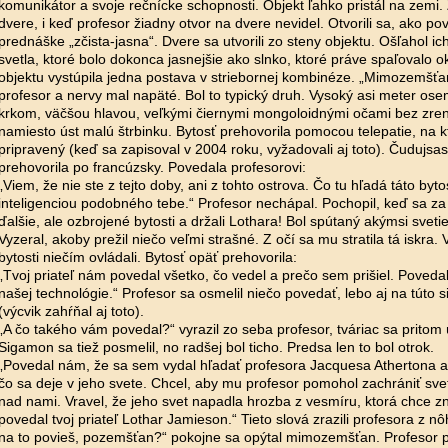
komunikátor a svoje rečnícke schopnosti. Objekt ľahko pristál na zemi. Z
dvere, i keď profesor žiadny otvor na dvere nevidel. Otvorili sa, ako po
prednáške „zčista-jasna“. Dvere sa utvorili zo steny objektu. Ošľahol i
svetla, ktoré bolo dokonca jasnejšie ako slnko, ktoré práve spaľovalo oko
objektu vystúpila jedna postava v striebornej kombinéze. „Mimozemšťan
profesor a nervy mal napäté. Bol to typický druh. Vysoký asi meter ose
krkom, väčšou hlavou, veľkými čiernymi mongoloidnými očami bez zren
namiesto úst malú štrbinku. Bytosť prehovorila pomocou telepatie, na k
pripravený (keď sa zapisoval v 2004 roku, vyžadovali aj toto). Čudujsas
prehovorila po francúzsky. Povedala profesorovi:
„Viem, že nie ste z tejto doby, ani z tohto ostrova. Čo tu hľadá táto byt
inteligenciou podobného tebe.“ Profesor nechápal. Pochopil, keď sa za 
ďalšie, ale ozbrojené bytosti a držali Lothara! Bol spútaný akýmsi svet
Vyzeral, akoby prežil niečo veľmi strašné. Z očí sa mu stratila tá iskra. 
bytosti niečím ovládali. Bytosť opäť prehovorila:
„Tvoj priateľ nám povedal všetko, čo vedel a prečo sem prišiel. Pove
našej technológie.“ Profesor sa osmelil niečo povedať, lebo aj na túto s
(výcvik zahŕňal aj toto).
„A čo takého vám povedal?“ vyrazil zo seba profesor, tváriac sa pritom 
Sigamon sa tiež posmelil, no radšej bol ticho. Predsa len to bol otrok.
„Povedal nám, že sa sem vydal hľadať profesora Jacquesa Athertona a
čo sa deje v jeho svete. Chcel, aby mu profesor pomohol zachrániť svet
nad nami. Vravel, že jeho svet napadla hrozba z vesmíru, ktorá chce zni
povedal tvoj priateľ Lothar Jamieson.“ Tieto slová zrazili profesora z nô
na to povieš, pozemšťan?“ pokojne sa opýtal mimozemšťan. Profesor po