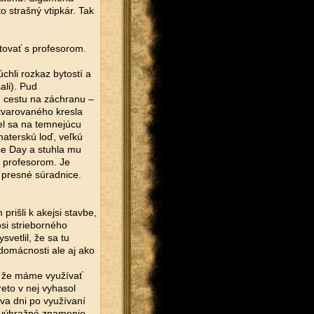
o strašný vtipkár. Tak
ktovať s profesorom.
úchli rozkaz bytostí a
ali). Pud
ú cestu na záchranu –
 tvarovaného kresla
del sa na temnejúcu
materskú loď, veľkú
ce Day a stuhla mu
a profesorom. Je
 presné súradnice.
rišli k akejsi stavbe,
si strieborného
vetlil, že sa tu
domácnosti ale aj ako
l, že máme využívať
eto v nej vyhasol
dva dni po využívaní
i výhražné znamenie,