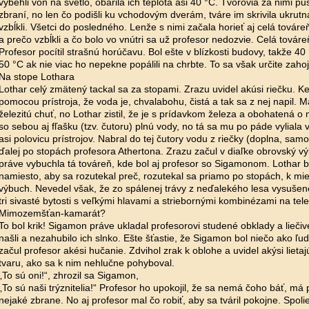
vybehli von na svetlo, obarila ich teplota asi 40 °C. Tvorovia za nimi pust
zbraní, no len čo podišli ku vchodovým dverám, tváre im skrivila ukrutná
vzbĺkli. Všetci do posledného. Lenže s nimi začala horieť aj celá továr
a prečo vzbĺkli a čo bolo vo vnútri sa už profesor nedozvie. Celá továr
Profesor pocítil strašnú horúčavu. Bol ešte v blízkosti budovy, takže 40
50 °C ak nie viac ho nepekne popálili na chrbte. To sa však určite zahoj
Na stope Lothara
Lothar celý zmätený tackal sa za stopami. Zrazu uvidel akúsi riečku. Keď k
pomocou prístroja, že voda je, chvalabohu, čistá a tak sa z nej napil. 
železitú chuť, no Lothar zistil, že je s prídavkom železa a obohatená o 
so sebou aj fľašku (tzv. čutoru) plnú vody, no tá sa mu po páde vyliala
asi polovicu prístrojov. Nabral do tej čutory vodu z riečky (doplna, sam
ďalej po stopách profesora Athertona. Zrazu začul v diaľke obrovský vý
práve vybuchla tá továreň, kde bol aj profesor so Sigamonom. Lothar b
namiesto, aby sa rozutekal preč, rozutekal sa priamo po stopách, k mie
výbuch. Nevedel však, že zo spálenej trávy z neďalekého lesa vysušen
tri sivasté bytosti s veľkými hlavami a striebornými kombinézami na tele
Mimozemšťan-kamarát?
To bol krik! Sigamon práve ukladal profesorovi studené obklady a liečivé
našli a nezahubilo ich slnko. Ešte šťastie, že Sigamon bol niečo ako ľud
začul profesor akési hučanie. Zdvihol zrak k oblohe a uvidel akýsi lietaj
tvaru, ako sa k nim nehlučne pohyboval.
„To sú oni!“, zhrozil sa Sigamon,
„To sú naši trýznitelia!“ Profesor ho upokojil, že sa nemá čoho báť, má
nejaké zbrane. No aj profesor mal čo robiť, aby sa tváril pokojne. Spoli