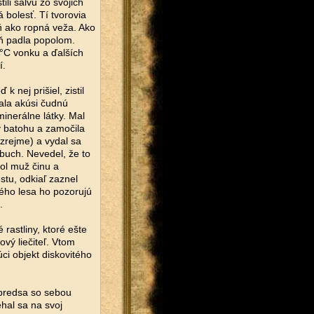
ili salvu zo svojich
 bolesť. Tí tvorovia
eň ako ropná veža. Ako
eň padla popolom.
 °C vonku a ďalších
í.
 nej prišiel, zistil
Mala akúsi čudnú
minerálne látky. Mal
 v batohu a zamočila
ozrejme) a vydal sa
buch. Nevedel, že to
ol muž činu a
stu, odkiaľ zaznel
ého lesa ho pozorujú
.
 rastliny, ktoré ešte
ový liečiteľ. Vtom
úci objekt diskovitého
 predsa so sebou
ehal sa na svoj