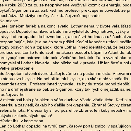
že v roku 2039 za to, že neoprávnene využívali kozmickú energiu, bude
pykať. Sigamon sa zarazil, keď mu profesor prekvapene povedal, že pr
pochádza. Medzitým mlčky išli k ďalšej zničenej osade.
Na mieste
Letel tunelom farieb a na konci svetlo! Lothar nemal v živote veľa šťast
opustilo. Dopadol na hlavu a batoh mu vyletel do dvojmetrovej výšky a
trávy. Lothar upadol do bezvedomia, ale o štvrť hodinu sa už šuchtal 
rozpomínajúc, kde je a na čo sem prišiel. Keď si konečne utriedil myšli
stopy bosých nôh a topánok, ktoré Lothar ihneď identifikoval, že bezpo
profesorovi. Lenže tento svet mu akosi nesedel s bájami o Atlantíde, a
prekypujúcom ostrove, kde bolo všetkého dostatok. Tu to vyzerá ako po 
pomyslel si Lothar. Nevedel, ako blízko má k pravde. Už len šesť a pol 
Veľké prekvapenie
So škripotom otvorili dvere ďalšej továrne na pustom mieste. V továrni 
o stenu dva bicykle. No neboli to tak bicykle, ako skôr malé vznášadlá. N
osemdesiatkou. Profesor ihneď vymyslel, že by tie stroje mohol zlepšiť, a
no na druhej strane sa bál, že Sigamon, ktorý tak rýchlo nejazdil, sa ne
radšej zavrhol.
V miestnosti bolo pár okien a vôňa duchov. Všade vládlo ticho. Keď si p
baterku a zasvietil, čakalo ho ďalšie prekvapenie. Zbrane! Stovky zbraní
zelená hmota. Profesor by si rád pozrel tie zbrane, len keby neboli v 
akýchsi zelenkastých opách!
Hľadať ihlu v kope sena
Len čo Lothar dopadol na tvrdú zem, časový portál zmizol v spaľujúco