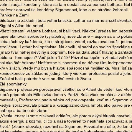
veľmi zaujali kondómy, ktoré sa tam dostali asi za pomoci Lothara. Bol t
profesor daroval tie kondómy Sigamonovi, lebo o ne strašne žobronil.
Panika na Zemi
Situácia na základni bola veľmi kritická. Lothar sa márne snažil skonta
Signál v Atlantíde nebol...
Všetci ostatní, vrátane Lothara, si balili veci. Niektorí predsa len neposl
tajne plánovali spiknutie (vyrábali aj nové zbrane – aspoň sa o to pokúš
sebazáchovy každému, kto o stroji času vedel, rozkazoval použiť jedin
stroj času. Lothar bol optimista. Na chvíľu si sadol do svojho špeciálne
(malo tvar nahej dievčiny s poprsím, kde sa dala uložiť hlava) a zahľa
oblohu. Temnejúcu? Veď je len 17:19! Prizrel sa lepšie a zbadal veľkú 
asi ako štát Arizona! Nešťastne si spomenul na dávny film Independen
krv v žilách. Vtedy mu blysla hlavou spásonosná myšlienka. Musí ísť z
konieckoncov zo základne jediný, ktorý vie kam profesora poslal a jeho
Začal si baliť potrebné veci na dlhú cestu k životu...
Zlé spomienky
Sigamon profesorovi porozprával všetko, čo o Atlantíde vedel, keď vtom p
ktorá pripomínala Eiffelovku doma v Paríži. Bola však menšia a z akého
materiálu, Profesorovi padla sánka od prekvapenia, keď mu Sigamon vys
kedysi spracovávala plazma a kváziplazmoidová hmota ako palivo pre 
náboje a batérie do zbraní.
„Všetku energiu sme získavali odtiaľto, ale potom akýsi hlupák navrho
akúsi energiu z kozmu, či čo a naša továreň to nestíhala spracúvať a pr
život.“ (zbankrotovala), rozohnil sa Sigamon. Povedal mu ešte, že len 
tej kozmickej energie a len dva dni, čo továreň zbankrotovala, obdržal