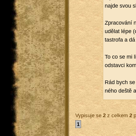
najde svou sl
Zpra­co­vá­ní 
udě­lat lépe (
ta­stro­fa a dá
To co se mi lí
od­stav­ci ko­m
Rád bych se ze
né­ho deště a
Vypisuje se
2
z celkem
2
p
1