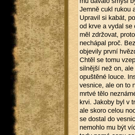
mu dávalo smysl byl
Jemně cukl rukou a
Upravil si kabát, 
od krve a vydal se
měl zdržovat, proto
nechápal proč. Bez
objevily první hvěz
Chtěl se tomu vzepř
silnější než on, al
opuštěné louce. Ins
vesnice, ale on to 
mrtvé tělo neznámé
krvi. Jakoby byl v 
ale skoro celou noc
se dostal do vesnice
nemohlo mu být víc 