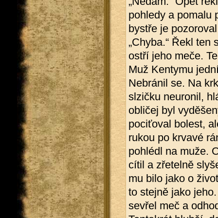
„Nedám.“ Opět řekl
pohledy a pomalu p
bystře je pozoroval
„Chyba.“ Řekl ten
ostří jeho meče. Te
Muž Kentymu jední
Nebránil se. Na krk
slzičku neuronil, hl
obličej byl vyděšen
pociťoval bolest, al
rukou po krvavé rá
pohlédl na muže. O
cítil a zřetelně sl
mu bilo jako o život
to stejně jako jeh
sevřel meč a odhod