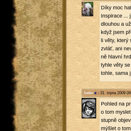
Díky moc ha­te
In­spi­ra­ce ..
dlou­hou a už
když jsem pře
li věty, který
zvláť, ani ne
ně hlav­ní hr­d
tyhle věty se 
tohle, sama js
hater
- 31. srpna 2009 09
Po­hled na pro
o tom mys­let. 
stup­ně ob­je­
mýš­let o tom