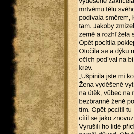
vyděšeně zakřičela
mrtvému tělu svého
podívala směrem, kd
tam. Jakoby zmizel
země a rozhlížela 
Opět pocítila pokle
Otočila se a dýku 
očích podíval na bí
krev.
„Ušpinila jste mi koš
Žena vyděšeně vytř
na útěk, vůbec na 
bezbranné ženě podř
tím. Opět pocítil t
cítil se jako znovu
Vyrušili ho lidé při