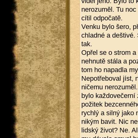
viděl jeho. Bylo to
nerozuměl. Tu noc 
cítil odpočatě.
Venku bylo šero, p
chladné a deštivé.
tak.
Opřel se o strom a 
nehnutě stála a pozo
tom ho napadla myšl
Nepotřeboval jíst, 
ničemu nerozuměl. 
bylo každovečerní za
požitek bezcenného
rychlý a silný jako
nikým bavit. Nic ne
lidský život? Ne. Al