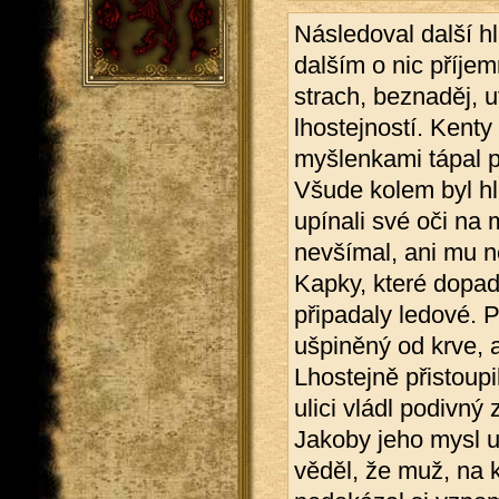
Následoval další h
dalším o nic příje
strach, beznaděj, 
lhostejností. Kenty
myšlenkami tápal p
Všude kolem byl hl
upínali své oči na m
nevšímal, ani mu n
Kapky, které dopad
připadaly ledové. 
ušpiněný od krve, a
Lhostejně přistoupi
ulici vládl podivný
Jakoby jeho mysl u
věděl, že muž, na 