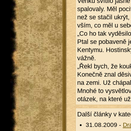
Venku svítilo jasn
spalovaly. Měl poc
než se stačil ukrýt
vším, co měl u seb
„Co ho tak vyděsil
Ptal se pobaveně je
Kentymu. Hostinský
vážně.
„Řekl bych, že kouk
Konečně znal děsiv
na zemi. Už chápal,
Mnohé to vysvětlova
otázek, na které u
Další články v kate
31.08.2009 -
Dr