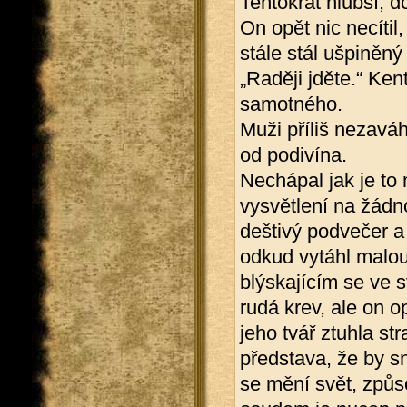
Tentokrát hlubší, d
On opět nic necítil
stále stál ušpiněný 
„Raději jděte.“ Ken
samotného.
Muži příliš nezaváh
od podivína.
Nechápal jak je to
vysvětlení na žádn
deštivý podvečer a 
odkud vytáhl malou 
blýskajícím se ve 
rudá krev, ale on o
jeho tvář ztuhla s
představa, že by s
se mění svět, způs