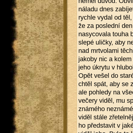
neměl důvod. Obvini
náladu dnes zabíjet
rychle vydal od tě
že za poslední den n
nasycovala touha br
slepé uličky, aby ne
nad mrtvolami těch
jakoby nic a kolem 
jeho úkrytu v hlub
Opět vešel do staré
chtěl spát, aby se z
ale pohledy na vše
večery viděl, mu sp
známého neznámého.
viděl stále zřetelně
ho představit v jak