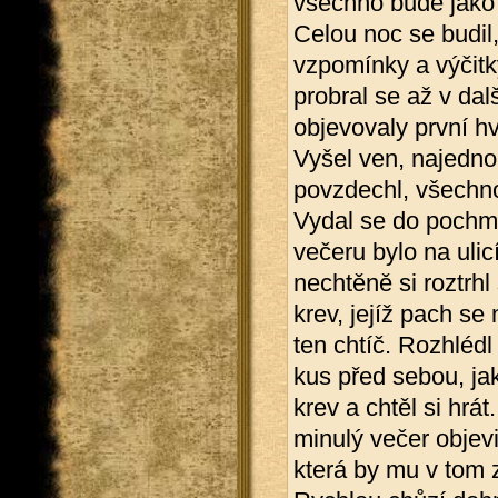
všechno bude jako 
Celou noc se budil
vzpomínky a výčitk
probral se až v dal
objevovaly první h
Vyšel ven, najedno
povzdechl, všechno
Vydal se do pochmur
večeru bylo na ulic
nechtěně si roztrhl
krev, jejíž pach se 
ten chtíč. Rozhléd
kus před sebou, ja
krev a chtěl si hr
minulý večer objev
která by mu v tom 