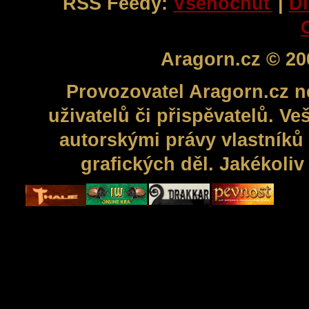
RSS Feedy:
Všehochuť
|
Di
Aragorn.cz © 20
Provozovatel Aragorn.cz n
uživatelů či přispěvatelů. V
autorskými právy vlastníků 
grafických děl. Jakékoli