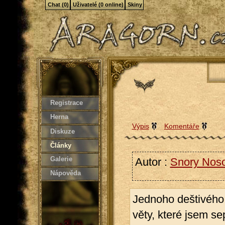
Chat (0)
Uživatelé (0 online)
Skiny
Registrace
Herna
Výpis
Komentáře
Diskuze
Články
Galerie
Autor :
Snory Nos
Nápověda
Jednoho deštivého 
věty, které jsem sep