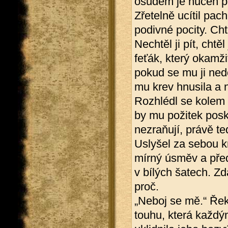
osudem je nucen př
Zřetelně ucítil pac
podivné pocity. Chtěl
Nechtěl ji pít, chtěl 
feťák, který okamži
pokud se mu ji nedo
mu krev hnusila a n
Rozhlédl se kolem s
by mu požitek posk
nezraňují, právě te
Uslyšel za sebou kr
mírný úsměv a před
v bílých šatech. Z
proč.
„Neboj se mě.“ Řekl
touhu, která každý