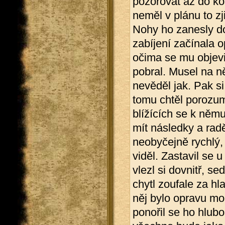
pozorovat až do ko
neměl v plánu to zj
Nohy ho zanesly d
zabíjení začínala o
očima se mu objevi
pobral. Musel na něj
nevěděl jak. Pak s
tomu chtěl porozumě
blížících se k něm
mít následky a rad
neobyčejně rychlý, 
viděl. Zastavil se 
vlezl si dovnitř, s
chytl zoufale za hl
něj bylo opravu moc
ponořil se ho hlub