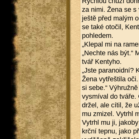
Rychlou chůzí dohn
za nimi. Žena se s
ještě před malým ok
se také otočil, Ke
pohledem.
„Klepal mi na rame
„Nechte nás být.“
tvář Kentyho.
„Jste paranoidní? 
Žena vytřeštila oči
si sebe.“ Výhružně 
vysmíval do tváře. C
držel, ale cítil, ž
mu zmizel. Vytrhl m
Vytrhl mu ji, jakob
krční tepnu, jako p