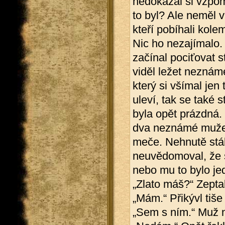
nedokázal si vzpom
to byl? Ale neměl v
kteří pobíhali kol
Nic ho nezajímalo. P
začínal pociťovat s
viděl ležet neznámé
který si všímal jen 
uleví, tak se také 
byla opět prázdná. 
dva neznámé muže, 
meče. Nehnutě stál
neuvědomoval, že s
nebo mu to bylo je
„Zlato máš?“ Zeptal
„Mám.“ Přikývl tiše
„Sem s ním.“ Muž n