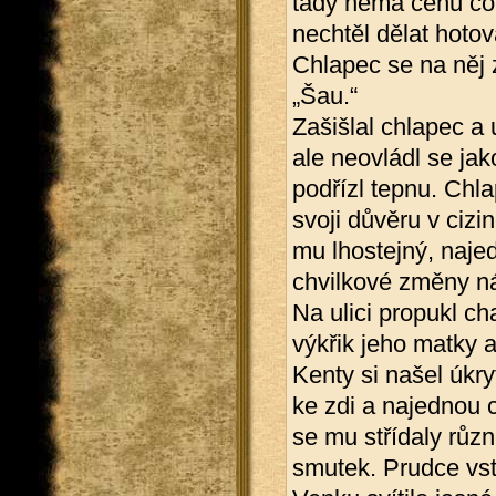
tady nemá cenu coko
nechtěl dělat hotov
Chlapec se na něj 
„Šau.“
Zašišlal chlapec a
ale neovládl se jak
podřízl tepnu. Chlap
svoji důvěru v cizi
mu lhostejný, naje
chvilkové změny nál
Na ulici propukl c
výkřik jeho matky 
Kenty si našel úkryt
ke zdi a najednou ce
se mu střídaly různ
smutek. Prudce vst