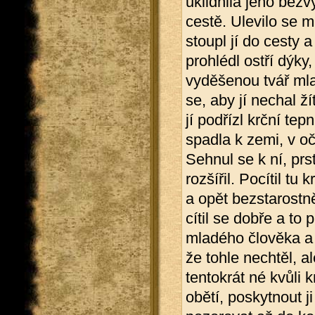
uklidnila jeho bez
cestě. Ulevilo se 
stoupl jí do cesty a 
prohlédl ostří dýky
vyděšenou tvář mlad
se, aby jí nechal ží
jí podřízl krční te
spadla k zemi, v oč
Sehnul se k ní, prst
rozšířil. Pocítil tu
a opět bezstarostn
cítil se dobře a to 
mladého člověka a č
že tohle nechtěl, a
tentokrát né kvůli k
obětí, poskytnout ji