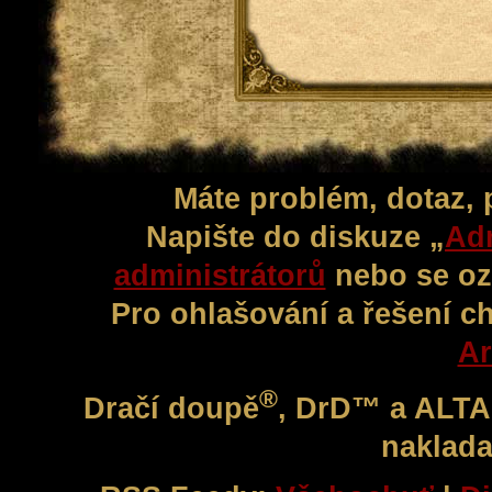
Máte problém, dotaz,
Napište do diskuze „
Adm
administrátorů
nebo se oz
Pro ohlašování a řešení c
Ar
®
Dračí doupě
, DrD™ a ALT
naklada