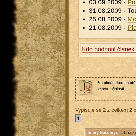
03.09.2009 -
Po
31.08.2009 - To
25.08.2009 -
Mo
21.08.2009 -
Pl
Kdo hodnotil článek
Pro přidání komentářů 
nejprve přihlásit.
Vypisuje se
2
z celkem
2
p
1
Snory Nosohrys
- 31. srpn