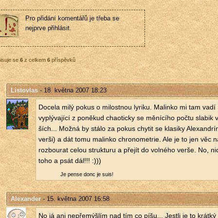
Pro přidání komentářů je třeba se
nejprve přihlásit.
isuje se
6
z celkem
6
příspěvků
Listovlas
- 18. května 2007 18:23
Do­ce­la milý pokus o mi­lost­nou ly­ri­ku. Ma­lin­ko mi tam vadí 
vy­plý­va­jí­cí z po­ně­kud cha­o­tic­ky se mě­ní­cí­ho počtu sla­bik v
ších... Možná by stálo za pokus chy­tit se kla­si­ky Ale­xan­drí­n
verši) a dát tomu ma­lin­ko chro­no­me­t­rie. Ale je to jen věc ná
roz­bou­rat celou struk­tu­ru a pře­jít do vol­né­ho verše. No, ni
toho a psát dál!!! :)))
Je pense donc je suis!
Alexander
- 15. května 2007 16:58
No já ani ne­pře­mýš­lím nad tím co píšu... Jest­li je to krát­k