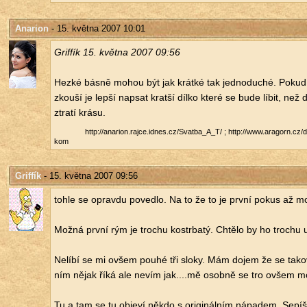
Anarion
- 15. května 2007 10:01
Gri­f­fík 15. květ­na 2007 09:56
Hezké básně mohou být jak krát­ké tak jed­no­du­ché. Pokud te
zkou­ší je lepší na­psat krat­ší dílko které se bude líbit, než 
ztra­tí krásu.
http://​anarion.​rajce.​idnes.​cz/​Svatba_​A_​T/​ ; http://​www.​aragorn.​cz
kom
Griffík
- 15. května 2007 09:56
tohle se oprav­du po­ved­lo. Na to že to je první pokus až m
Možná první rým je tro­chu kostr­ba­tý. Chtě­lo by ho tro­chu u
Ne­lí­bí se mi ovšem pouhé tři sloky. Mám dojem že se ta­ko
ním nějak říká ale nevím jak....mě osob­ně se tro ovšem mo
Tu a tam se tu ob­je­ví někdo s ori­gi­nál­ním ná­pa­dem. Se­pí