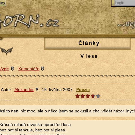
iny
Články
V lese
Výpis
Komentáře
Autor :
Alexander
15. května 2007
Poezie
Asi to neni nic moc, ale o něco jsem se pokusil a chci vědět názor jiných 
Krásná mladá dívenka uprostřed lesa
bez bot si tancuje, bez bot si plesá.