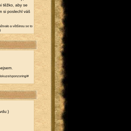
 mi těžko, aby se
 si po­sle­chl váš
štva­lo a vět­ši­nou se to
)
 nejsem.
/​diskuze/​sponzoring/#​
­du:)