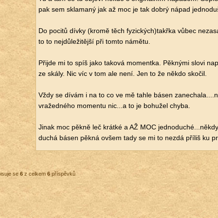
pak sem skla­ma­ný jak až moc je tak dobrý nápad jed­no­du­
Do po­ci­tů dívky (kromě těch fy­zic­kých)takřka vůbec ne­za­sa­
to to nej­dů­le­ži­těj­ší při tomto ná­mě­tu.
Při­jde mi to spíš jako ta­ko­vá mo­ment­ka. Pěk­ný­mi slovi na
ze skály. Nic víc v tom ale není. Jen to že někdo sko­čil.
Vždy se dívám i na to co ve mě tahle básen zanechala....​ni
vra­žed­né­ho mo­men­tu nic...a to je bo­hu­žel chyba.
Jinak moc pěkně leč krát­ké a AŽ MOC jed­no­du­ché...někdy
du­chá básen pěkná ovšem tady se mi to nezdá pří­liš ku pr
isuje se
6
z celkem
6
příspěvků