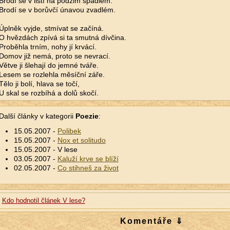
Brodí se v listí na podzim spadlém.
Brodí se v borůvčí únavou zvadlém.
Úplněk vyjde, stmívat se začíná.
O hvězdách zpívá si ta smutná dívčina.
Proběhla trním, nohy jí krvácí.
Domov již nemá, proto se nevrací.
Větve ji šlehají do jemné tváře.
Lesem se rozlehla měsíční záře.
Tělo ji bolí, hlava se točí,
U skal se rozbíhá a dolů skočí.
Další články v kategorii
Poezie
:
15.05.2007 -
Polibek
15.05.2007 -
Nox et solitudo
15.05.2007 - V lese
03.05.2007 -
Kaluží krve se blíží
02.05.2007 -
Co stihneš za život
Kdo hodnotil článek V lese?
Komentáře ⇓