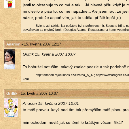
jest­li to ob­sa­hu­je to co má a tak... Já hlav­ně píšu když je
mi ule­vi­lo a píšu to, co mě na­pad­ne... Ale jsem rád, že jsem
názor, pro­to­že aspoň vím, jak to udě­lat příš­tě lepší ;o)...
Bylo to asi takhle: Na po­čát­ku byl stvo­řen vesmír. Spous­tu lidí to na­
po­va­žo­va­lo za chyb­ný krok. (Dou­glas Adams: Re­stau­rant na konci vesmí­ru
Anarion
- 15. května 2007 12:17
Gri­f­fík 15. květ­na 2007 10:07
To bo­hu­žel ne­tu­ším, ta­ko­vý zna­lec po­ezie a tak po­dob­ně
http://​anarion.​rajce.​idnes.​cz/​Svatba_​A_​T/​ ; http://​www.​aragorn.​cz
kom
Griffík
- 15. května 2007 10:07
Ana­ri­on 15. květ­na 2007 10:01
to máš prav­du. když nad tím tak pře­mýš­lím máš plnou prav
mi­mo­cho­dem nevíš jak se těmhle krát­kým věcem říká?