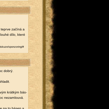
­pr­ve za­čí­ná a
dlou­hé dílo, které
/​diskuze/​sponzoring/#​
oc dobrý.
hla­dit.
­vým krát­kým bás­
c ne­za­mlou­vá.
­še na to básen a