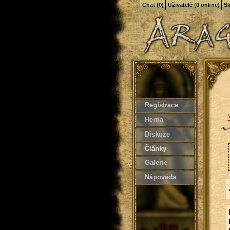
Chat (0)
Uživatelé (0 online)
Sk
Registrace
Herna
Diskuze
Články
Galerie
Nápověda