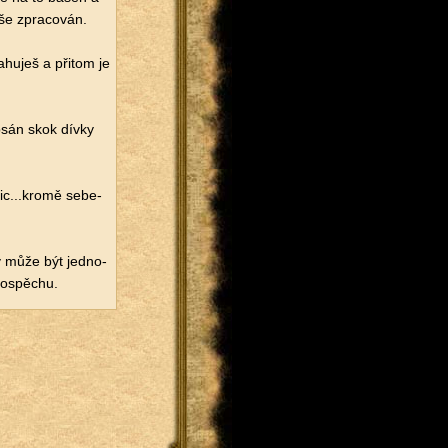
še zpra­co­ván.
hu­ješ a při­tom je
­psán skok dívky
c...​kromě se­be­
 může být jed­no­
o­spě­chu.