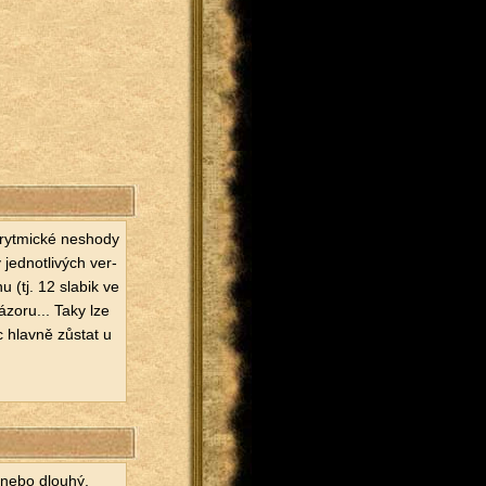
ryt­mic­ké ne­sho­dy
 jed­not­li­vých ver­
u (tj. 12 sla­bik ve
­zo­ru... Taky lze
c hlav­ně zů­stat u
ý nebo dlou­hý,