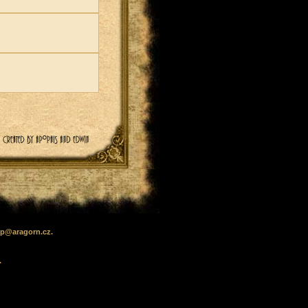
lp
@
aragorn
.cz
.
.