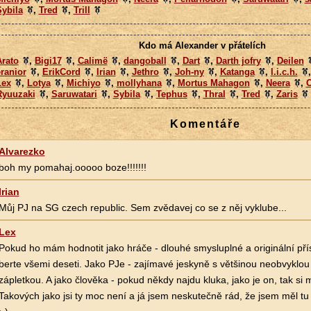
ybila
,
Tred
,
Trill
Kdo má Alexander v přátelích
Arato
,
Bigi17
,
Calimë
,
dangoball
,
Dart
,
Darth jofry
,
Deilen
ranior
,
ErikCord
,
Irian
,
Jethro
,
Joh-ny
,
Katanga
,
l.i.c.h.
Lex
,
Lotya
,
Michiyo
,
mollyhana
,
Mortus Mahagon
,
Neera
,
O
Ryuuzaki
,
Saruwatari
,
Sybila
,
Tephus
,
Thral
,
Tred
,
Zaris
Komentáře
Alvarezko
boh my pomahaj.ooooo boze!!!!!!!
Irian
Můj PJ na SG czech republic. Sem zvědavej co se z něj vyklube...
Lex
Pokud ho mám hodnotit jako hráče - dlouhé smysluplné a originální pří
berte všemi deseti. Jako PJe - zajímavé jeskyně s většinou neobvyklo
zápletkou. A jako člověka - pokud někdy najdu kluka, jako je on, tak si 
Takových jako jsi ty moc není a já jsem neskutečně rád, že jsem měl tu 