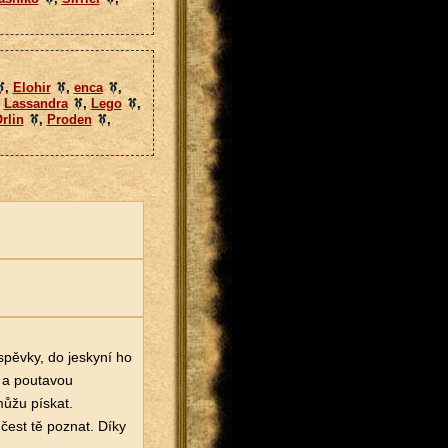
,
Elohir
,
enca
,
,
Lassandra
,
Lego
,
rlin
,
Proden
,
spěvky, do jeskyní ho
u a poutavou
můžu pískat.
čest tě poznat. Díky