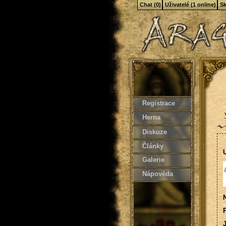
Chat (0)
Uživatelé (1 online)
Sk
Registrace
Herna
Diskuze
Články
U
Galerie
Nápověda
N
P