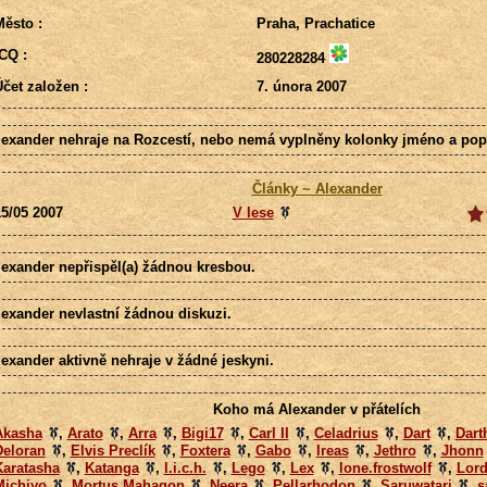
ěsto :
Praha, Prachatice
CQ :
280228284
čet založen :
7. února 2007
lexander nehraje na Rozcestí, nebo nemá vyplněny kolonky jméno a popi
Články ~ Alexander
5/05 2007
V lese
lexander nepřispěl(a) žádnou kresbou.
lexander nevlastní žádnou diskuzi.
lexander aktivně nehraje v žádné jeskyni.
Koho má Alexander v přátelích
Akasha
,
Arato
,
Arra
,
Bigi17
,
Carl II
,
Celadrius
,
Dart
,
Dart
Deloran
,
Elvis Preclík
,
Foxtera
,
Gabo
,
Ireas
,
Jethro
,
Jhonn
Karatasha
,
Katanga
,
l.i.c.h.
,
Lego
,
Lex
,
lone.frostwolf
,
Lord
Michiyo
,
Mortus Mahagon
,
Neera
,
Pellarhodon
,
Saruwatari
,
s