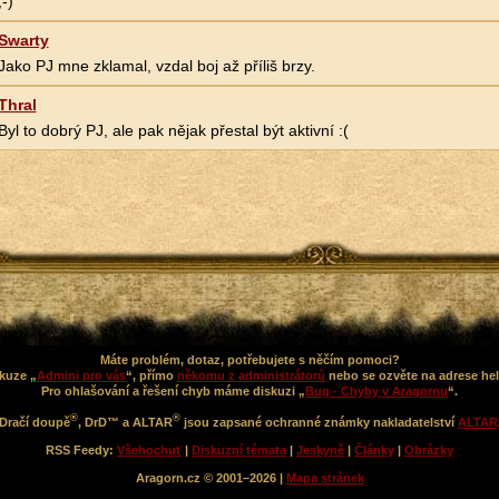
;-)
Swarty
Jako PJ mne zklamal, vzdal boj až příliš brzy.
Thral
Byl to dobrý PJ, ale pak nějak přestal být aktivní :(
Máte problém, dotaz, potřebujete s něčím pomoci?
kuze „
Admini pro vás
“, přímo
někomu z administrátorů
nebo se ozvěte na adrese he
Pro ohlašování a řešení chyb máme diskuzi „
Bug - Chyby v Aragornu
“.
®
®
Dračí doupě
, DrD™ a ALTAR
jsou zapsané ochranné známky nakladatelství
ALTAR
RSS Feedy:
Všehochuť
|
Diskuzní témata
|
Jeskyně
|
Články
|
Obrázky
Aragorn.cz © 2001–2026 |
Mapa stránek