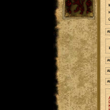
M
I
Ú
A
1
A
A
A