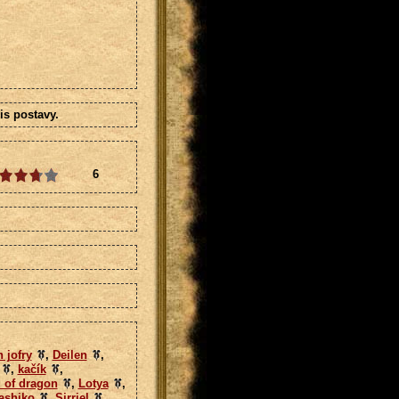
s postavy.
6
h jofry
,
Deilen
,
,
kačík
,
 of dragon
,
Lotya
,
ashiko
,
Sirriel
,