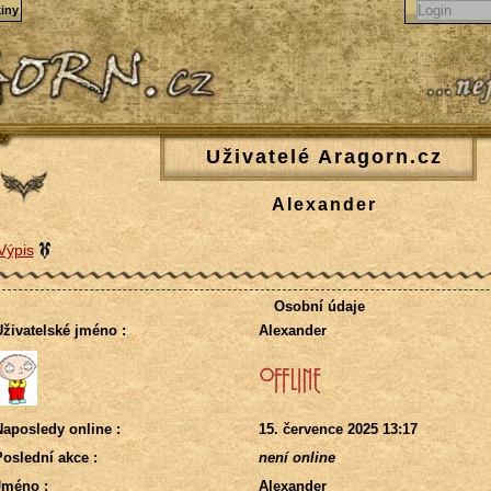
iny
Uživatelé Aragorn.cz
Alexander
Výpis
Osobní údaje
živatelské jméno :
Alexander
aposledy online :
15. července 2025 13:17
oslední akce :
není online
Jméno :
Alexander