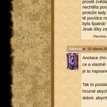
pros­tě zvě­da
ne­chtě­la po­s
pro­to­že tady
té po­víd­ce r
byla špat­ná!
Jinak díky za
Ote­vře­te 
Yakaman
- 13. března 20
Ano­ta­ce zhru­
ce a vlast­ně 
je to na­psa­né
Tak to po­sla­
hroz­né abych 
dobré, abych t