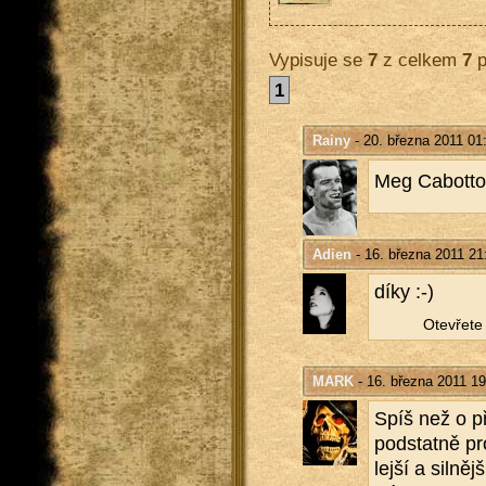
Vypisuje se
7
z celkem
7
p
1
Rainy
- 20. března 2011 01
Meg Ca­bot­to
Adien
- 16. března 2011 21
díky :-)
Ote­vře­te 
MARK
- 16. března 2011 19
Spíš než o pří
pod­stat­ně pr
lej­ší a sil­n