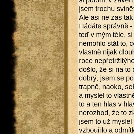
si potom, v závěr
jsem trochu svině
Ale asi ne zas tak
Hádáte správně - 
teď v mým těle, si
nemohlo stát to, co
vlastně nijak dlo
roce nepřetržitýho
došlo, že si na t
dobrý, jsem se po
trapně, naoko, seh
a myslel to vlast
to a ten hlas v hla
nerozhod, že to zk
jsem to už myslel
vzbouřilo a odmít