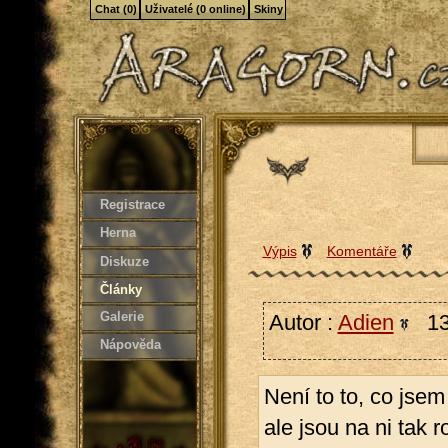
Chat (0)
Uživatelé (0 online)
Skiny
Registrace
Herna
Výpis
Komentáře
Diskuze
Články
Galerie
Autor :
Adien
13.
Nápověda
Není to to, co jsem
ale jsou na ni tak 