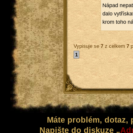
Nápad ne­pat­ř
dalo vy­třís­
krom toho ná­p
Vypisuje se
7
z celkem
7
p
1
Máte problém, dotaz,
Napište do diskuze „
Adm