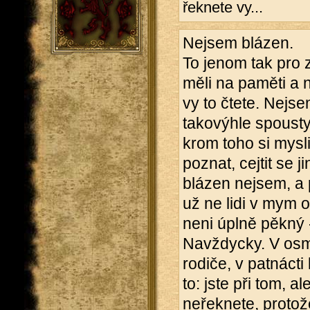
řeknete vy...
Nejsem blázen.
To jenom tak pro z
měli na paměti a 
vy to čtete. Nejse
takovýhle spousty
krom toho si mysl
poznat, cejtit se j
blázen nejsem, a p
už ne lidi v mym o
neni úplně pěkný 
Navždycky. V osmi
rodiče, v patnácti
to: jste při tom, a
neřeknete, protož