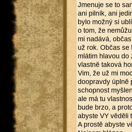
Jmenuje se to sa
ani pilník, ani je
bylo možný si ublí
o tom, že nemůžu 
mi nadává, občas s
už rok. Občas se 
mlátim hlavou do z
vlastně taková ho
Vim, že už mi moc
doopravdy úplně př
schopnost myšlen
ale má tu vlastnos
bude brzo, a proto
abyste VY věděli t
A prostě abyste vě