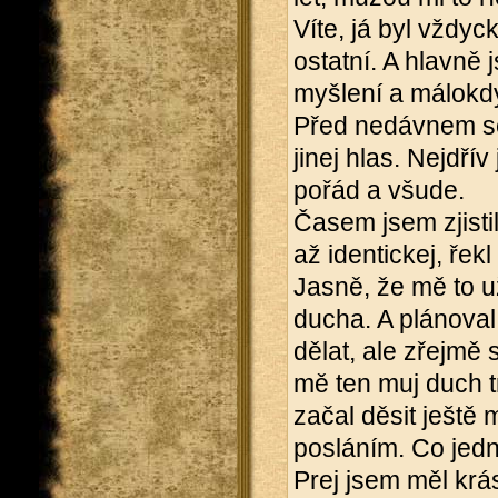
Víte, já byl vždy
ostatní. A hlavně 
myšlení a málokdy
Před nedávnem se 
jinej hlas. Nejdří
pořád a všude.
Časem jsem zjisti
až identickej, řekl
Jasně, že mě to u
ducha. A plánoval 
dělat, ale zřejmě
mě ten muj duch 
začal děsit ještě
posláním. Co je
Prej jsem měl krá