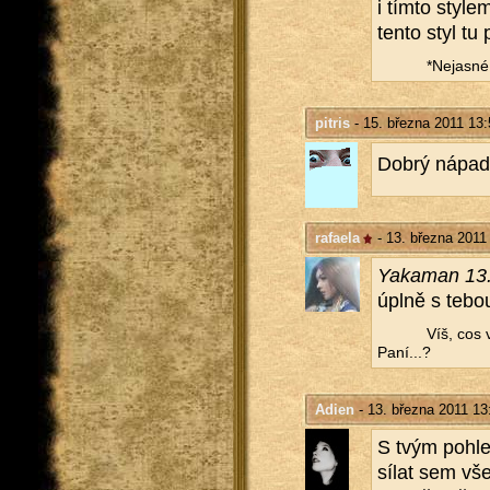
i tímto sty­le
tento styl tu 
*Ne­jas­né 
pitris
- 15. března 2011 13:
Dobrý nápad na
rafaela
- 13. března 2011
Yaka­man 13.
úplně s tebou 
Víš, cos 
Paní...?
Adien
- 13. března 2011 13
S tvým po­hle
sí­lat sem vš