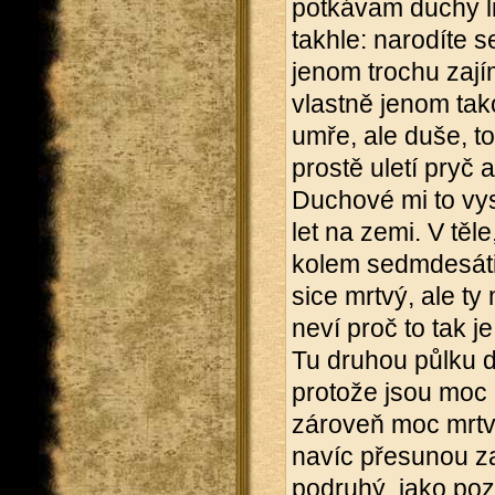
potkávam duchy lid
takhle: narodíte s
jenom trochu zajím
vlastně jenom tak
umře, ale duše, to
prostě uletí pryč
Duchové mi to vys
let na zemi. V těle
kolem sedmdesáti, 
sice mrtvý, ale ty
neví proč to tak je
Tu druhou půlku d
protože jsou moc n
zároveň moc mrtví 
navíc přesunou za
podruhý, jako pozo