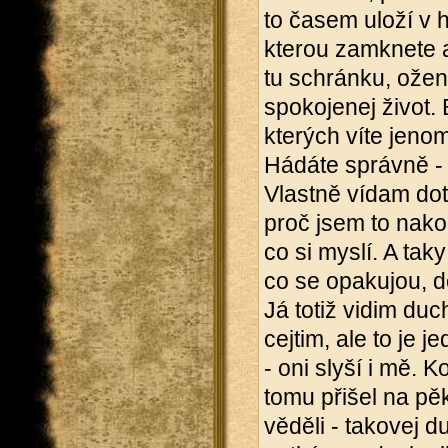
to časem uloží v 
kterou zamknete a
tu schránku, ožení
spokojenej život.
kterých víte jeno
Hádáte správně - 
Vlastně vídam dote
proč jsem to nakon
co si myslí. A tak
co se opakujou, d
Já totiž vidim duc
cejtim, ale to je 
- oni slyší i mě. 
tomu přišel na pěk
věděli - takovej d