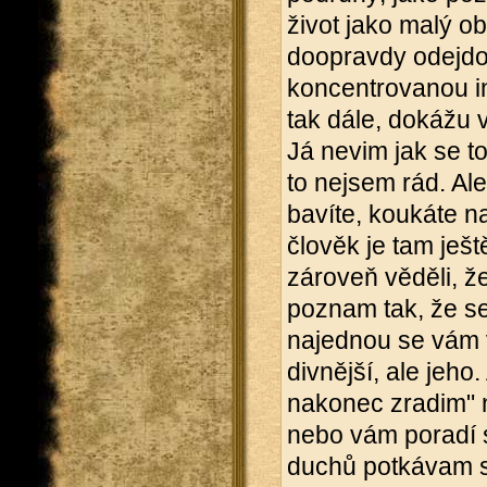
život jako malý o
doopravdy odejdou
koncentrovanou in
tak dále, dokážu v
Já nevim jak se to
to nejsem rád. Al
bavíte, koukáte na
člověk je tam ješt
zároveň věděli, že
poznam tak, že se
najednou se vám v
divnější, ale jeho.
nakonec zradim" n
nebo vám poradí s
duchů potkávam sp