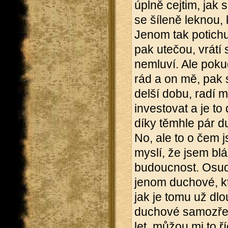
úplně cejtim, jak
se šíleně leknou, 
Jenom tak potichu,
pak utečou, vrátí
nemluví. Ale pok
rád a on mě, pak 
delší dobu, radí 
investovat a je to
díky těmhle pár d
No, ale to o čem js
myslí, že jsem bl
budoucnost. Osudy
jenom duchové, kt
jak je tomu už dlou
duchové samozřej
let, můžou mi to ří