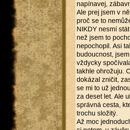
napínavej, zábavne
Ale prej jsem v ně
proč se to nemůže
NIKDY nesmí stát. 
než jsem to pocho
nepochopil. Asi t
budoucnost, jsem 
vždycky spočívala 
takhle ohrožuju. C
dokázal zničit, z
se mi to už jedn
za deset let. Ale 
správná cesta, kte
trochu složitý.
Až moc jednoduche