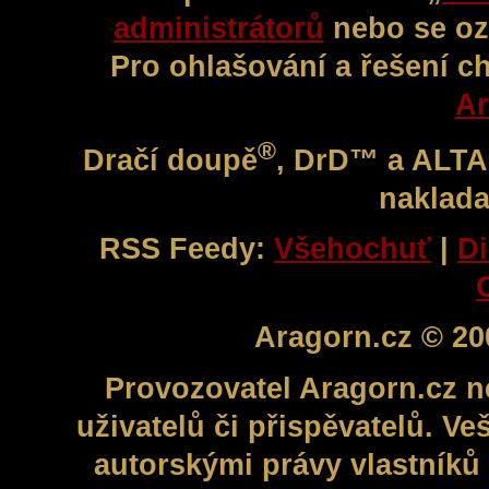
administrátorů
nebo se oz
Pro ohlašování a řešení c
Ar
®
Dračí doupě
, DrD™ a ALT
naklada
RSS Feedy:
Všehochuť
|
Di
Aragorn.cz © 20
Provozovatel Aragorn.cz n
uživatelů či přispěvatelů. V
autorskými právy vlastníků 