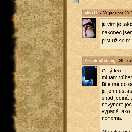
elfka111
- 30. prosince 201
ja vim je ta­ko
na­ko­nec jsem
prst už se mi 
AskadrinSidlong
- 29. pro
Celý ten ob­r
mi tam vůbec 
Bije mě do očí
je jen ne­šťas
snad je­di­ná 
ne­vy­be­re je
vypadá jako 
no­ha­ma.
Ale jak jsem ř