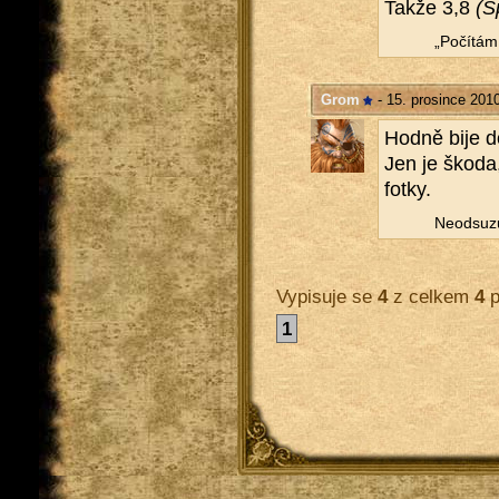
Takže 3,8
(S
„Po­čí­tá
Grom
- 15. prosince 201
Hodně bije do 
Jen je škoda, 
fotky.
Ne­od­su­z
Vypisuje se
4
z celkem
4
p
1