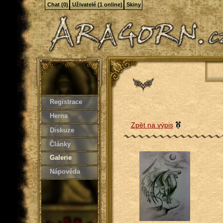
Chat (0)
Uživatelé (1 online)
Skiny
Registrace
Herna
Zpět na výpis
Diskuze
Články
Galerie
Nápověda