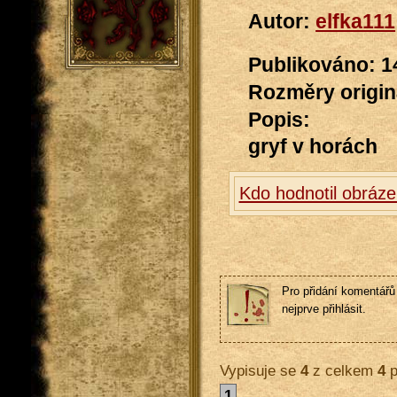
Autor:
elfka111
Publikováno: 1
Rozměry originá
Popis:
gryf v horách
Kdo hodnotil obráze
Pro přidání komentářů 
nejprve přihlásit.
Vypisuje se
4
z celkem
4
p
1