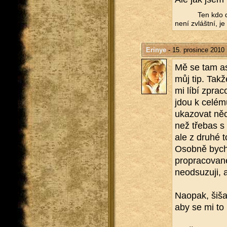
Ten kdo do
není zvlášt­ní, je 
Erinye
- 15. prosince 2010
Mě se tam asi 
můj tip. Takže
mi líbí zpra­c
jdou k ce­lé­
uka­zo­vat něc
než tře­bas s
ale z druhé t
Osob­ně bych 
pro­pra­co­va­
ne­od­su­zu­ji
Na­o­pak, šiš
aby se mi to lí­