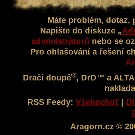
Máte problém, dotaz,
Napište do diskuze „
Adm
administrátorů
nebo se oz
Pro ohlašování a řešení c
Ar
®
Dračí doupě
, DrD™ a ALT
naklada
RSS Feedy:
Všehochuť
|
Di
Aragorn.cz © 20