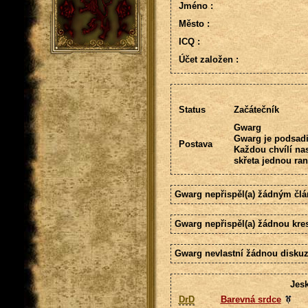
Jméno :
Město :
ICQ :
Účet založen :
Status
Začátečník
Gwarg
Gwarg je podsadit
Postava
Každou chvílí nas
skřeta jednou ra
Gwarg nepřispěl(a) žádným čl
Gwarg nepřispěl(a) žádnou kre
Gwarg nevlastní žádnou diskuz
Jes
DrD
Barevná srdce