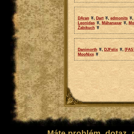
DAran
,
Dart
,
edmonits
Leonidas
,
Máhanaxar
,
Mo
Žabikuch
Danimorth
,
DJFelix
,
[FAS
MooNixx
Máte problém, dotaz,