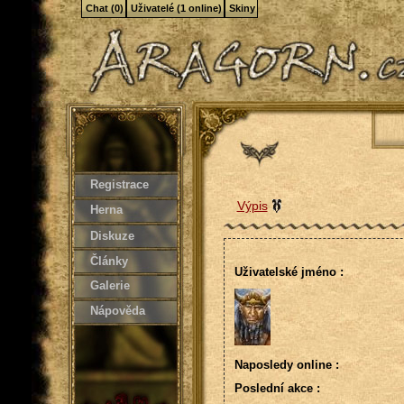
Chat (0)
Uživatelé (1 online)
Skiny
Registrace
Výpis
Herna
Diskuze
Články
Uživatelské jméno :
Galerie
Nápověda
Naposledy online :
Poslední akce :