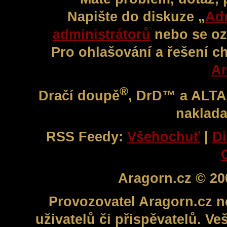
Napište do diskuze „
Adm
administrátorů
nebo se oz
Pro ohlašování a řešení c
Ar
®
Dračí doupě
, DrD™ a ALT
naklada
RSS Feedy:
Všehochuť
|
Di
Aragorn.cz © 20
Provozovatel Aragorn.cz n
uživatelů či přispěvatelů. V