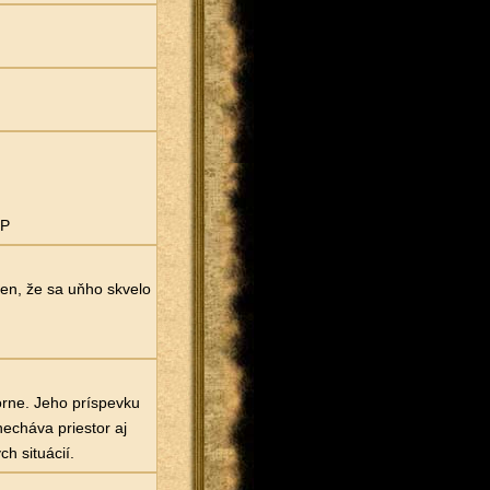
=P
en, že sa uňho skvelo
orne. Jeho príspevku
necháva priestor aj
h situácií.