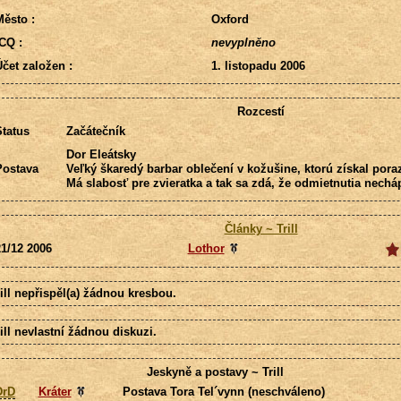
ěsto :
Oxford
CQ :
nevyplněno
čet založen :
1. listopadu 2006
Rozcestí
tatus
Začátečník
Dor Eleátsky
Postava
Veľký škaredý barbar oblečení v kožušine, ktorú získal por
Má slabosť pre zvieratka a tak sa zdá, že odmietnutia necháp
Články ~ Trill
1/12 2006
Lothor
ill nepřispěl(a) žádnou kresbou.
ill nevlastní žádnou diskuzi.
Jeskyně a postavy ~ Trill
DrD
Kráter
Postava Tora Tel´vynn (neschváleno)