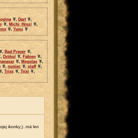
ogina
,
Dart
,
r
,
Michi_Hrozi
,
omx
,
Yumi
,
Bad Prayer
,
,
Drtikol
,
Fabien
,
hanaxar
,
Megolas
,
e
,
nuniec
,
olaff
,
,
Triss
,
Trixi
,
jej ikonky;)..má len