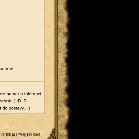
 budeme
pro humor a tolerancí
ahrát..) :D :D
 do postavy.. :)