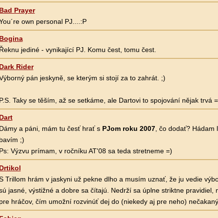
Bad Prayer
You´re own personal PJ....:P
Bogina
Řeknu jediné - vynikající PJ. Komu čest, tomu čest.
Dark Rider
Výborný pán jeskyně, se kterým si stojí za to zahrát. ;)
P.S. Taky se těším, až se setkáme, ale Dartovi to spojování nějak trvá 
Dart
Dámy a páni, mám tu česť hrať s
PJom roku 2007
, čo dodať? Hádam l
bavím ;)
Ps: Výzvu prímam, v ročníku AT'08 sa teda stretneme =)
Drtikol
S Trillom hrám v jaskyni už pekne dlho a musím uznať, že ju vedie výb
sú jasné, výstižné a dobre sa čítajú. Nedrží sa úplne striktne pravidiel, 
pre hráčov, čím umožní rozvinúť dej do (niekedy aj pre neho) nečakanýc