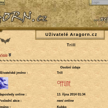
iny
Uživatelé Aragorn.cz
Trill
Výpis
Osobní údaje
živatelské jméno :
Trill
aposledy online :
13. října 2014 01:34
oslední akce :
není online
Jméno :
Kubko