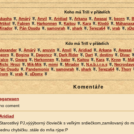
Koho má Trill v přátelích
Akasha
,
Amárý
,
Anvil
,
Aridiad
,
Arkana
,
Awasai
,
beorn
,
B
rtikol
,
Fabien
,
Harkonnen
,
Kaitou
,
Kara
,
Klodó
,
Máhanaxa
Mirador
,
Pán Osudu
,
samovrah
,
shark
,
Tereza64
,
vrab
,
xD
Kdo má Trill v přátelích
Alexander
,
Amárý
,
anuvin
,
Anvil
,
Aridiad
,
Arkana
,
Awasai
beorn
,
Bogina
,
Dagoncz
,
Dark Rider
,
Dart
,
destiny
,
Divac
Falco
,
Gwarg
,
Harkonnen
,
hater
,
Kaitou
,
Kara
,
Krow
,
Má
Michi_Hrozi
,
Mik-Mik
,
mimi
,
Mirador
,
N.e.b.i.r.o.s
,
Necroslav
Pán Osudu
,
Pandemonix
,
samovrah
,
shark
,
Tereza64
,
Thorr
Trorn
,
vrab
,
xDomx
Komentáře
agarwaen
no coment
Aridiad
Starostlivý PJ,výýýborný človiečik s veľkým srdiečkom,zamilovaný do mo
jednu chybičku..stále do mňa rýpe:P