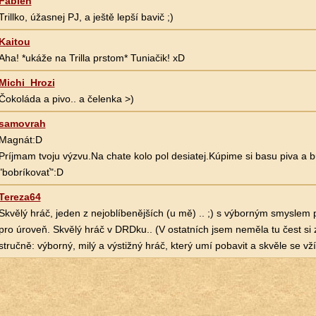
Fabien
Trillko, úžasnej PJ, a ještě lepší bavič ;)
Kaitou
Aha! *ukáže na Trilla prstom* Tuniačik! xD
Michi_Hrozi
Čokoláda a pivo.. a čelenka >)
samovrah
Magnát:D
Príjmam tvoju výzvu.Na chate kolo pol desiatej.Kúpime si basu piva a
"bobríkovať":D
Tereza64
Skvělý hráč, jeden z nejoblíbenějších (u mě) .. ;) s výborným smyslem 
pro úroveň. Skvělý hráč v DRDku.. (V ostatních jsem neměla tu čest si z
stručně: výborný, milý a výstižný hráč, který umí pobavit a skvěle se vžít