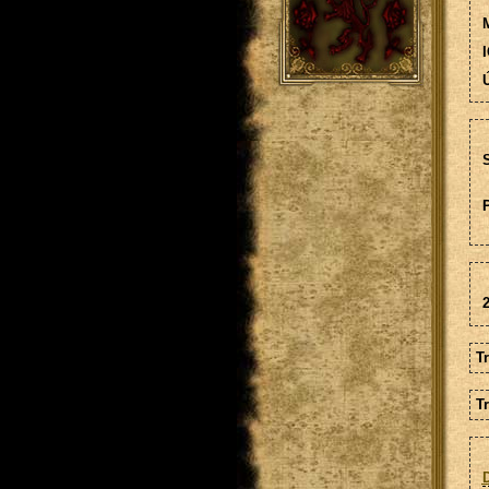
M
I
Ú
S
2
Tr
Tr