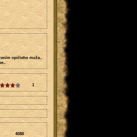
azením opičieho muža..
e..
1
4088