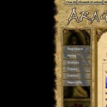
Chat (0)
Uživatelé (0 online)
Sk
Registrace
Herna
Diskuze
Články
U
Galerie
Nápověda
N
P