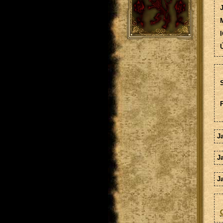
M
I
Ú
S
J
J
J