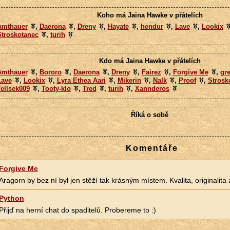
Koho má Jaina Hawke v přátelích
Amthauer
,
Daerona
,
Dreny
,
Hayate
,
hendur
,
Lave
,
Lookix
Stroskotanec
,
turih
Kdo má Jaina Hawke v přátelích
Amthauer
,
Bororo
,
Daerona
,
Dreny
,
Fairez
,
Forgive Me
,
gr
Lave
,
Lookix
,
Lyra Ethea Aari
,
Mikerin
,
Nalk
,
Proof
,
Strosk
ellsek009
,
Tooty-klo
,
Tred
,
turih
,
Xannderos
Říká o sobě
Komentáře
Forgive Me
Aragorn by bez ní byl jen stěží tak krásným místem. Kvalita, originalita a 
Python
Přijď na herní chat do spaditelů. Probereme to :)