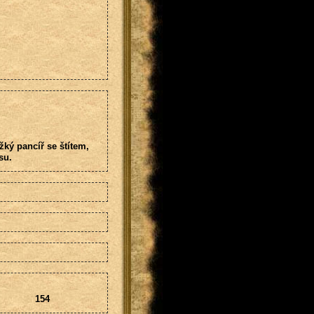
žký pancíř se štítem,
su.
154