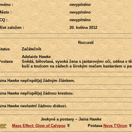
Jméno :
nevyplněno
ěsto :
nevyplněno
CQ :
nevyplněno
čet založen :
20. května 2012
Rozcestí
tatus
Začátečník
Adelaide Hawke
Postava
Snědá, bělovlasá, vysoká žena s jantarovými oči, oděna v tě
kuší a toulcem na zádech a širokým mečem bastardem u pa
aina Hawke nepřispěl(a) žádným článkem.
aina Hawke nepřispěl(a) žádnou kresbou.
aina Hawke nevlastní žádnou diskuzi.
Jeskyně a postavy ~ Jaina Hawke
ORP
Mass Effect: Glow of Calypso
Postava
Nova T'Orion