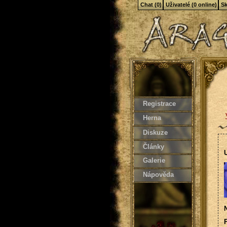
Chat (0)
Uživatelé (0 online)
Sk
Registrace
Herna
Diskuze
Články
U
Galerie
Nápověda
N
P