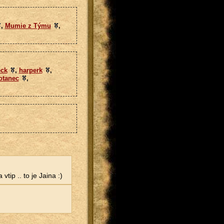
,
Mumie z Týmu
,
eck
,
harperk
,
otanec
,
vtip .. to je Jaina :)