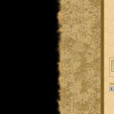
Vyp
1