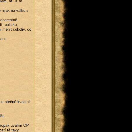
elem, ať už to
 nijak na válku s
koherentně
, politiku,
 měnit cokoliv, co
iens
ostatečně kvalitní
ěji.
aopak uvalím OP
stí tě taky