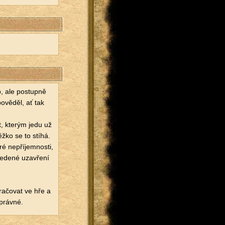
p, ale po­stup­ně
o­vě­děl, ať tak
, kte­rým jedu už
 Těžko se to stíhá.
 ne­pří­jem­nos­ti,
­de­né uza­vře­ní
ra­čo­vat ve hře a
práv­né.