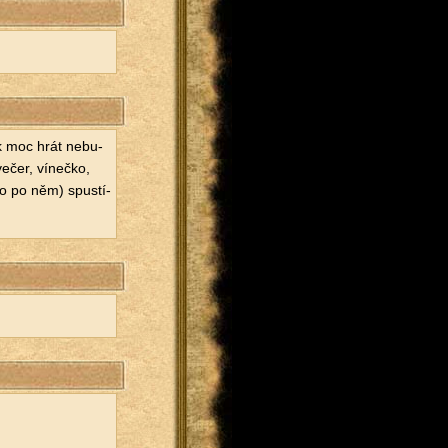
jak moc hrát ne­bu­
ečer, ví­neč­ko,
­ho po něm) spus­tí­