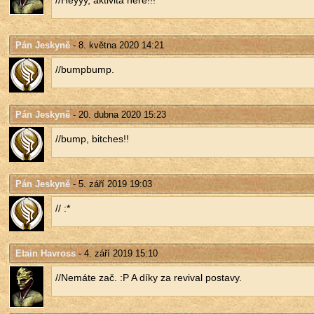
//Heyyy, ak­ti­vi­ta here!!!
Pán Jeskyně
- 8. května 2020 14:21
//bum­pbump.
Pán Jeskyně
- 20. dubna 2020 15:23
//bump, bit­ches!!
Pán Jeskyně
- 5. září 2019 19:03
// :*
Etain Havross
- 4. září 2019 15:10
//Ne­má­te zač. :P A díky za re­vi­val po­sta­vy.