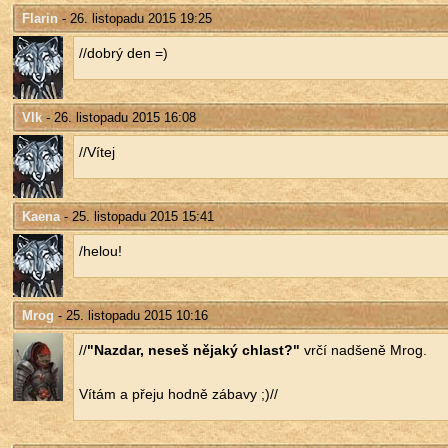
Flarin
- 26. listopadu 2015 19:25
//dobrý den =)
Vlk
- 26. listopadu 2015 16:08
//Vítej
Kaena
- 25. listopadu 2015 15:41
/helou!
Mrog
- 25. listopadu 2015 10:16
//
"Na­zdar, neseš ně­ja­ký chlast?"
vrčí nad­še­ně Mrog.
Vítám a přeju hodně zá­ba­vy ;)//