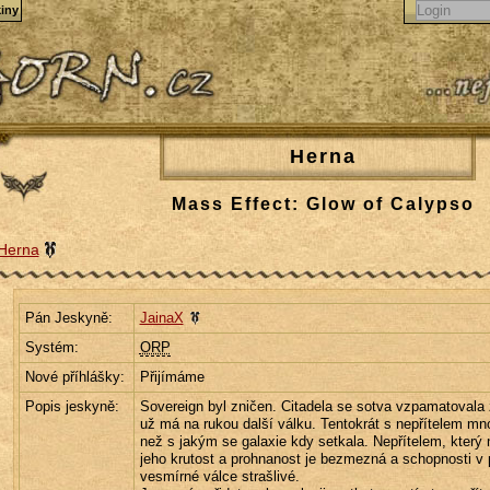
iny
Herna
Mass Effect: Glow of Calypso
Herna
Pán Jeskyně:
JainaX
Systém:
ORP
Nové příhlášky:
Přijímáme
Popis jeskyně:
Sovereign byl zničen. Citadela se sotva vzpamatovala 
už má na rukou další válku. Tentokrát s nepřítelem m
než s jakým se galaxie kdy setkala. Nepřítelem, který n
jeho krutost a prohnanost je bezmezná a schopnosti v 
vesmírné válce strašlivé.