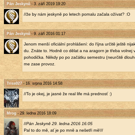
Pán Jeskyně
- 3. září 2019 19:20
//že by nám jes­ky­ně po le­tech po­ma­lu za­ča­la oží­vat? :O
Pán Jeskyně
- 9. září 2016 01:17
Jenom menší ofi­ci­ál­ní pro­hlá­še­ní: do října ur­či­tě ještě ni
du. Znáte to. Hodně co dělat a na ara­gorn je třeba vol­nej v
po­ho­dič­ka. Někdy po po za­čát­ku se­mest­ru (ne­u­r­či­tě dlou
me zase pro­voz.
Triss027
- 16. srpna 2016 14:58
//To je okej, je jasné že real life má pred­nosť :)
Mrog
- 29. ledna 2016 18:09
//
Pán Jes­ky­ně 29. ledna 2016 16:05
Pal to do mě, ať je po mně a ne­šet­ři mě!//