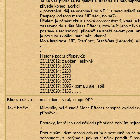
Je na vás přidat se ke galaxii a utkat se s tímto nepřít
přivede konec jakýkoli.
-upozornění: děj se odehrává po ME 1 a nesoustředí se
Reapery (od toho máme ME sérii, no ne?).
Účelem je přinést zbrusu nové dobrodružství, které je 
zasazeno do světa Mass Effectu, rozvíjejíc jeho zákoutí
postavy a technologii, přičemž se snaží nevymykat, ani
je pro tuto skvělou herní sérii vlastní.
Moje inspirace: ME, StarCraft, Star Wars (Legends), Al
-
-
Historie počtu příspěvků:
23/11/2012: založení jeskyně
23/11/2013: 1650
23/11/2014: 2260
23/11/2015: 2770
23/11/2016: 3057
23/11/2017: 3095 - pomalu ale jistě!
23/11/2020: 3165 ... ...
Klíčová slova:
mass effect ssv calypso epic ORP
Jaké hráče:
Milovníky sci-fi znalé Mass Effectu schopné vyplodit d
příspěvek.
-
Postavy, které jsou od základu přesílené zabíjím nejrad
+
Rozumným lidem mnoho odpustím a postupně na ně n
schopnosti, s kterýma si pak musí nějak poradit. S rado