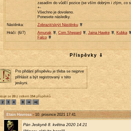
zasadím do vůdčí pozice (se vším dobrým i zlým, co s 
+-
Všechno je dovoleno.
Ponesete následky.
Nástěnka:
Zobrazit/skrýt Nástěnku
Hráči: (
6
/7)
Amunak
,
Com.Shepard
,
Jaina Hawke
,
Kubka
Falco
Příspěvky ⇓
Pro přidání příspěvku je třeba se nejprve
přihlásit a být registrovaný v této
jeskyni.
isuje se
20
z celkem
154
příspěvků
2
3
4
...
8
⇒
⇒|
Etain Havross
- 10. prosince 2021 17:41
Pán Jes­ky­ně 8. květ­na 2020 14:21