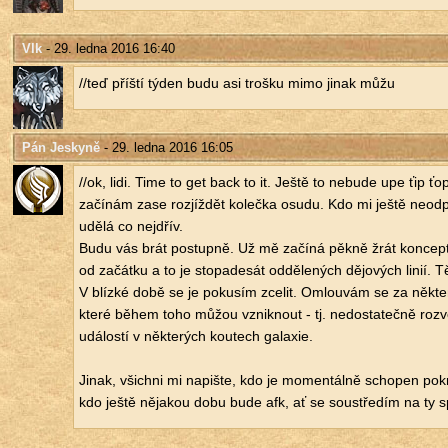
Vlk
- 29. ledna 2016 16:40
//teď příští týden budu asi troš­ku mimo jinak můžu
Pán Jeskyně
- 29. ledna 2016 16:05
//ok, lidi. Time to get back to it. Ještě to ne­bu­de upe ťip ťo
za­čí­nám zase roz­jíž­dět ko­leč­ka osudu. Kdo mi ještě ne­od­p
udělá co nejdřív.
Budu vás brát po­stup­ně. Už mě za­čí­ná pěkně žrát kon­cept
od za­čát­ku a to je sto­pa­de­sát od­dě­le­ných dě­jo­vých linií.
V blíz­ké době se je po­ku­sím zce­lit. Omlou­vám se za ně­kte­ré
které během toho můžou vznik­nout - tj. ne­do­sta­teč­ně roz­ve
udá­los­tí v ně­kte­rých kou­tech ga­la­xie.
Jinak, všich­ni mi na­piš­te, kdo je mo­men­tál­ně scho­pen po­k
kdo ještě ně­ja­kou dobu bude afk, ať se sou­stře­dím na ty s