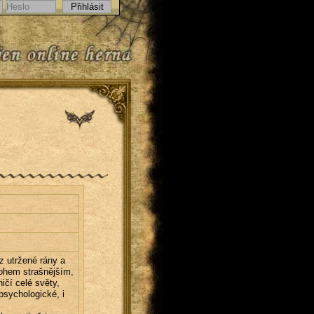
z utržené rány a
nohem strašnějším,
ičí celé světy,
psychologické, i