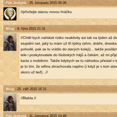
Pán Jeskyně
- 25. listopadu 2015 05:06
//při­ví­tej­te sta­rou novou hráč­ku.
Mrog
- 8. října 2015 21:31
//Chtěl bych na­hlá­sit ri­zi­ko ne­ak­ti­vi­ty asi tak na týden až d
stu­pid­ní net, jaký tu mám už tři týdny (ehm, dobře, dneska 
po­ho­dě, pak se to vrá­ti­lo do sta­rých ko­le­jí)... takže po­sí­lá
te­le i po­sky­to­va­te­le do hlu­bo­kých hájů a čekám, až mi při­j
karta s mo­bil­ním. Takže kdy­bych se tu ná­ho­dou pře­stal v t
je to tím, že wi­fi­na zkra­cho­va­la na­pl­no (i když je v tom sta
skoro už teď)...//
Mrog
- 25. září 2015 16:31
//Bla­b­la.//
Pán Jeskyně
- 11. července 2015 14:49