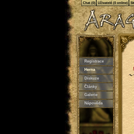
Chat (0)
Uživatelé (0 online)
Sk
Registrace
Herna
Diskuze
Články
Galerie
Nápověda