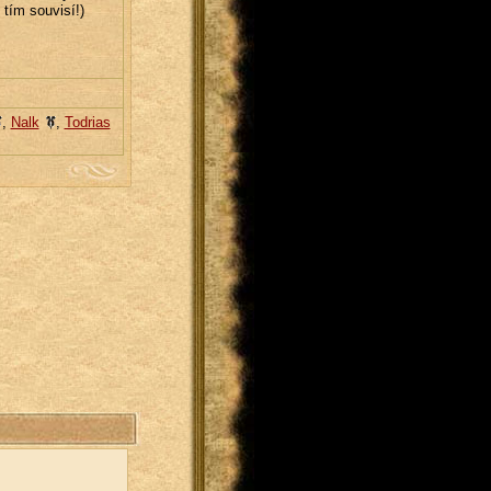
tím souvisí!)
,
Nalk
,
Todrias