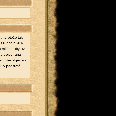
va, pro­to­že tak
šel hodin jel v
m mi­lé­ho uby­to­va­
de ob­jed­na­ná
é době ob­je­vo­vat,
vu v pod­sta­tě