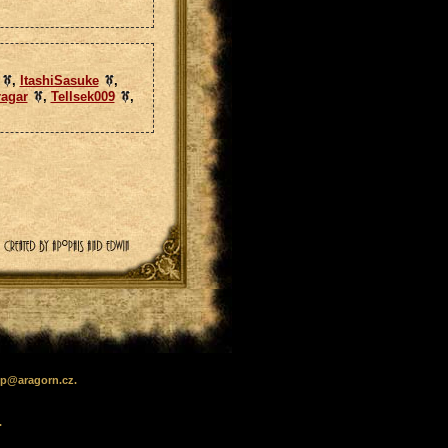
,
ItashiSasuke
,
ragar
,
Tellsek009
,
lp
@
aragorn
.cz
.
.