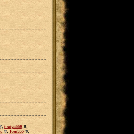
,
jiraiya559
,
ec
,
Tom555
,