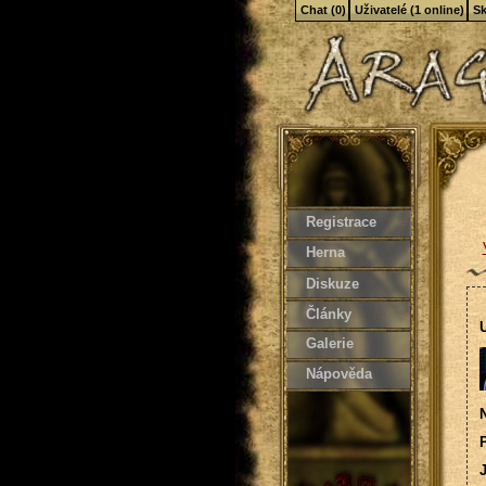
Chat (0)
Uživatelé (1 online)
Sk
Registrace
Herna
Diskuze
Články
U
Galerie
Nápověda
N
P