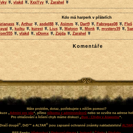
Tyky
,
vlakd
,
XxxYyy
,
Zarahel
Kdo má harperk v přátelích
Arianass
,
Arthur
,
asdel88
,
Asimm
,
Dart9
,
Fabregas08
,
Fleš
ayal
,
kuiku
,
kurest
,
Lius
,
Matyon
,
Monk
,
mystery39
,
Sa
Tom555
,
vlakd
,
xDomx
,
Zajda
,
Zarahel
Komentáře
Máte problém, dotaz, potřebujete s něčím pomoci?
kuze „
Admini pro vás
“, přímo
někomu z administrátorů
nebo se ozvěte na adrese he
Pro ohlašování a řešení chyb máme diskuzi „
Bug - Chyby v Aragornu
“.
®
®
Dračí doupě
, DrD™ a ALTAR
jsou zapsané ochranné známky nakladatelství
ALTAR
RSS Feedy:
Všehochuť
|
Diskuzní témata
|
Jeskyně
|
Články
|
Obrázky