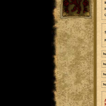
M
I
Ú
S
h
h
h
ha