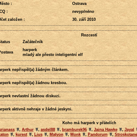
ěsto :
Ostrava
CQ :
nevyplněno
čet založen :
30. září 2010
Rozcestí
tatus
Začátečník
harperk
Postava
mladý ale přesto inteligentní elf
arperk nepřispěl(a) žádným článkem.
arperk nepřispěl(a) žádnou kresbou.
arperk nevlastní žádnou diskuzi.
rperk aktivně nehraje v žádné jeskyni.
Koho má harperk v přátelích
Arianass
,
Arthur
,
asdel88
,
bramburek96
,
Jaina Hawke
,
Jayal
katon
,
kurest
,
Lius
,
Matyon
,
Monk
,
Pandorum
,
Stroskotan