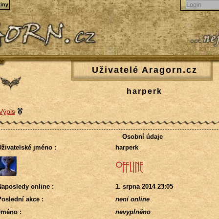
iny
Uživatelé Aragorn.cz
harperk
Výpis
Osobní údaje
živatelské jméno :
harperk
aposledy online :
1. srpna 2014 23:05
oslední akce :
není online
Jméno :
nevyplněno