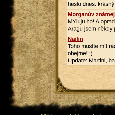
heslo dnes: krásný
Morganův známej
MYluju ho! A oprad
Aragu jsem někdy 
Nailin
Toho musíte mít rád
obejme! :)
Update: Martini, ba