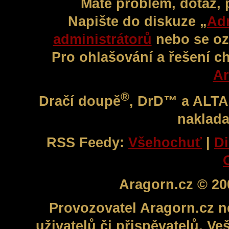
Máte problém, dotaz,
Napište do diskuze „
Adm
administrátorů
nebo se oz
Pro ohlašování a řešení c
Ar
®
Dračí doupě
, DrD™ a ALT
naklada
RSS Feedy:
Všehochuť
|
Di
Aragorn.cz © 20
Provozovatel Aragorn.cz n
uživatelů či přispěvatelů. V