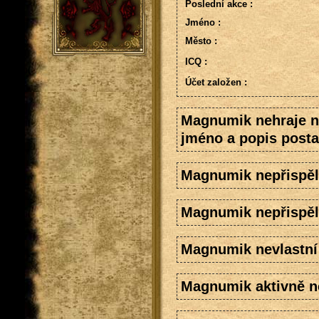
Poslední akce :
Jméno :
Město :
ICQ :
Účet založen :
Magnumik nehraje n
jméno a popis posta
Magnumik nepřispěl
Magnumik nepřispěl
Magnumik nevlastní 
Magnumik aktivně ne