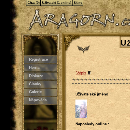
Chat (0)
Uživatelé (1 online)
Skiny
Už
Registrace
Herna
Výpis
Diskuze
Články
Galerie
Uživatelské jméno :
Nápověda
Naposledy online :