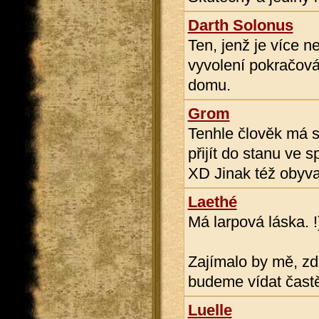
Darth Solonus
Ten, jenž je více 
vyvolení pokračová
domu.
Grom
Tenhle člověk má s
přijít do stanu ve 
XD Jinak též obyva
Laethé
Má larpová láska. !
Zajímalo by mě, zd
budeme vídat častě
Luelle