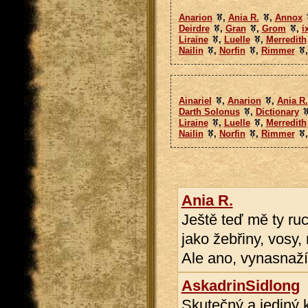
Anarion
,
Ania R.
,
Annox
Deirdre
,
Gran
,
Grom
,
i
Liraine
,
Luelle
,
Merredith
Nailin
,
Norfin
,
Rimmer
Ainariel
,
Anarion
,
Ania R.
Darth Solonus
,
Dictionary
Liraine
,
Luelle
,
Merredith
Nailin
,
Norfin
,
Rimmer
Ania R.
Ještě teď mě ty ruc
jako žebřiny, vosy,
Ale ano, vynasnažím
AskadrinSidlong
Skutečný a jediný 