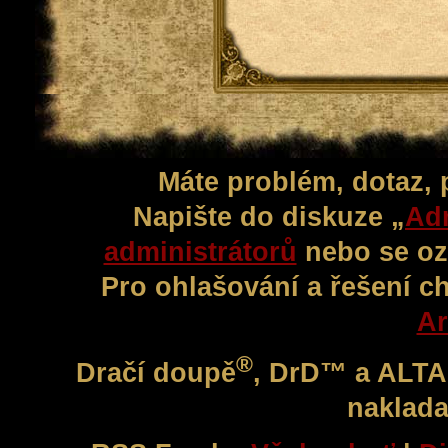
Máte problém, dotaz,
Napište do diskuze „
Adm
administrátorů
nebo se oz
Pro ohlašování a řešení c
Ar
®
Dračí doupě
, DrD™ a ALT
naklada