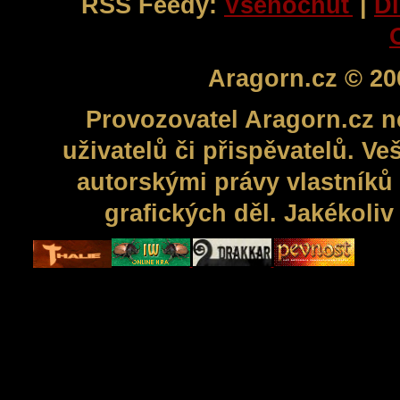
RSS Feedy:
Všehochuť
|
Di
Aragorn.cz © 20
Provozovatel Aragorn.cz n
uživatelů či přispěvatelů. V
autorskými právy vlastníků 
grafických děl. Jakékoli