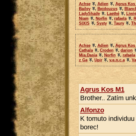
Achse
,
Adien
,
Agrus Kos
Bailey
,
Bejdouzus
,
Blanc
LadyShade
,
Laethé
,
Liwi
Niam
,
Norfin
,
rafaela
,
SIXIS
,
Systy
,
Taury
,
Th
Achse
,
Adien
,
Agrus Kos
Cathala
,
Croden
,
darion
Mia.Dasia
,
Norfin
,
rafaela
z Ga
,
Upir
,
v.e.n.c.a
,
Va
Agrus Kos M1
Brother.. Zatím un
Alfonzo
K tomuto individuu 
borec!