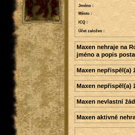
Jméno :
Město :
ICQ :
Účet založen :
Maxen nehraje na R
jméno a popis posta
Maxen nepřispěl(a)
Maxen nepřispěl(a) 
Maxen nevlastní žád
Maxen aktivně nehra