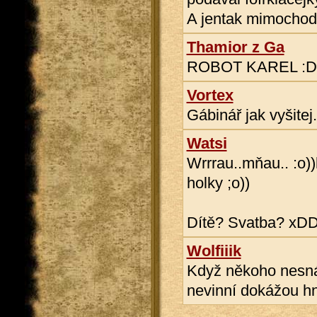
A jentak mimochode
Thamior z Ga
ROBOT KAREL :
Vortex
Gábinář jak vyšitej
Watsi
Wrrrau..mňau.. :o))
holky ;o))
Dítě? Svatba? xD
Wolfiiik
Když někoho nesnáš
nevinní dokážou hnu