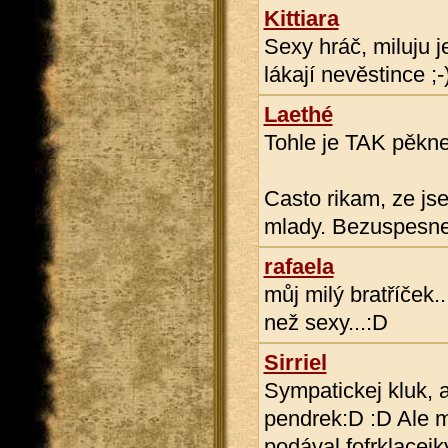
Kittiara
Sexy hráč, miluju je
lákají nevěstince ;-)
Laethé
Tohle je TAK pěkn
Casto rikam, ze js
mlady. Bezuspesne
rafaela
můj milý bratříček.
než sexy...:D
Sirriel
Sympatickej kluk, a
pendrek:D :D Ale 
podával fofrklacejk