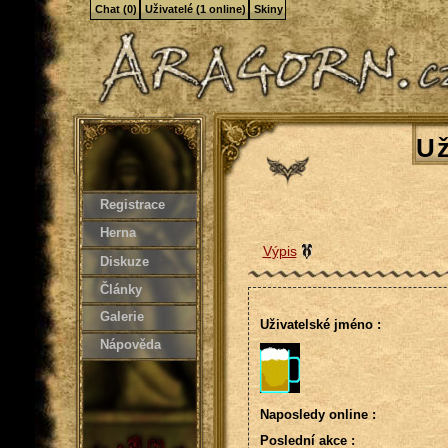
Chat (0)
Uživatelé (1 online)
Skiny
Už
Registrace
Herna
Výpis
Diskuze
Články
Galerie
Uživatelské jméno :
Nápověda
Naposledy online :
Poslední akce :