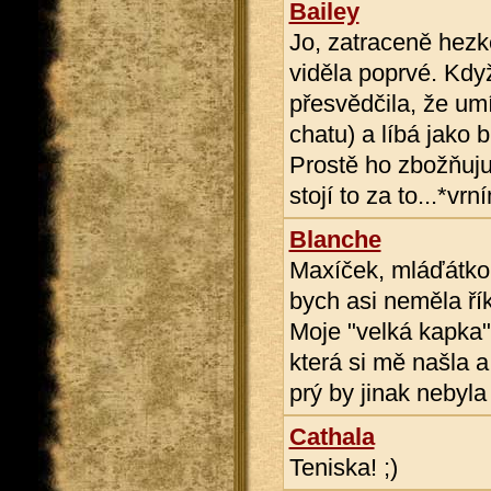
Bailey
Jo, zatraceně hezke
viděla poprvé. Kdy
přesvědčila, že um
chatu) a líbá jako bů
Prostě ho zbožňuju
stojí to za to...*vr
Blanche
Maxíček, mláďátko,
bych asi neměla řík
Moje "velká kapka"
která si mě našla a
prý by jinak nebyla
Cathala
Teniska! ;)