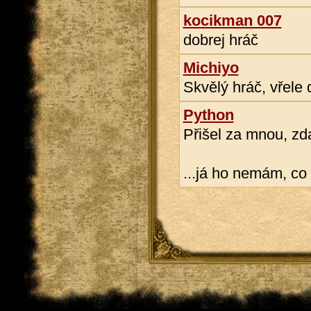
kocikman 007
dobrej hráč
Michiyo
Skvělý hráč, vřele 
Python
Přišel za mnou, zda
...já ho nemám, co 