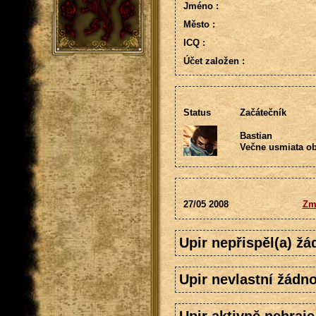
Jméno :
Město :
ICQ :
Účet založen :
Status
Začátečník
Bastian
Večne usmiata ob
27/05 2008
Zm
Upir nepřispěl(a) ž
Upir nevlastní žádno