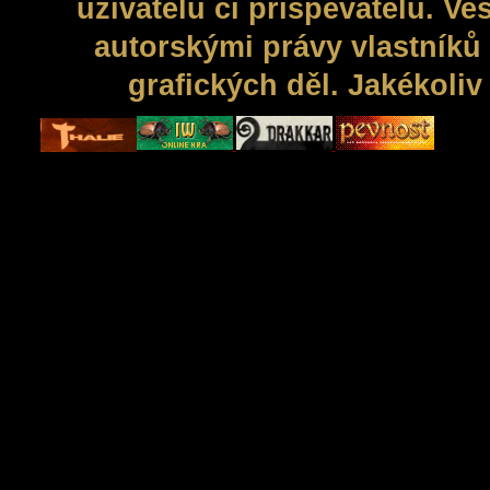
uživatelů či přispěvatelů. V
autorskými právy vlastníků 
grafických děl. Jakékoli