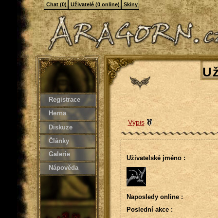
Chat (0)
Uživatelé (0 online)
Skiny
Už
Registrace
Herna
Výpis
Diskuze
Články
Galerie
Uživatelské jméno :
Nápověda
Naposledy online :
Poslední akce :