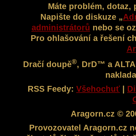
Máte problém, dotaz,
Napište do diskuze „
Adm
administrátorů
nebo se oz
Pro ohlašování a řešení c
Ar
®
Dračí doupě
, DrD™ a ALT
naklada
RSS Feedy:
Všehochuť
|
Di
Aragorn.cz © 20
Provozovatel Aragorn.cz n