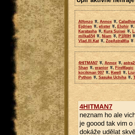
Upir aktivně nehraje
Alfonzo
,
Annox
,
Caladhie
Ejdrien
,
elister
,
Elohir
Karatasha
,
Kura Suisei
,
L
milka654
,
Niam
,
P1R0H
Vlad.III.Kat
,
ZoeAstraMia
4HITMAN7
,
Annox
,
astra
Shan
,
eranior
,
FireMagic
kocikman 007
,
Kwell
,
Liu
Python
,
Sasuke Uchiha
,
4HITMAN7
neznam ho ale vich
je goood tak vim o n
dokáže udělat skvě