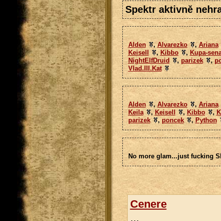
Spektr aktivně nehra
Alden
,
Alvarezko
,
Ariana
Keisell
,
Kibbo
,
Kupa-sena
NightElfDruid
,
parizek
,
p
Vlad.III.Kat
Alden
,
Alvarezko
,
Ariana
Keila
,
Keisell
,
Kibbo
,
K
parizek
,
poncek
,
Python
No more glam...just fucking 
Cenere
...