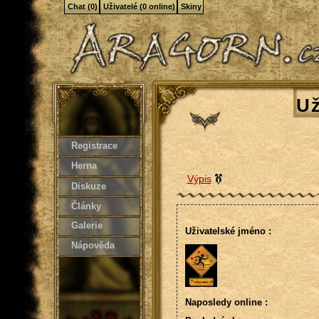
Chat (0)
Uživatelé (0 online)
Skiny
Už
Registrace
Herna
Výpis
Diskuze
Články
Galerie
Uživatelské jméno :
Nápověda
Naposledy online :