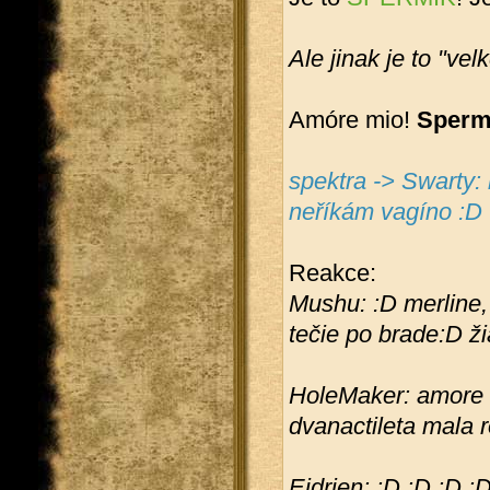
Ale jinak je to "velk
Amóre mio!
Sperm
spektra -> Swarty: 
neříkám vagíno :D
Reakce:
Mushu: :D merline,
tečie po brade:D ž
HoleMaker: amore m
dvanactileta mala 
Ejdrien: :D :D :D :