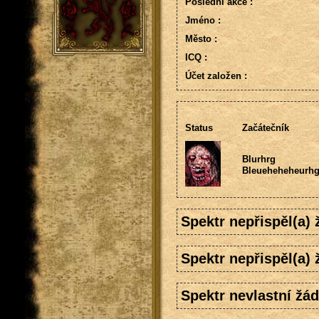
Poslední akce :
Jméno :
Město :
ICQ :
Účet založen :
Status
Začátečník
Blurhrg
Bleueheheheurh
Spektr nepřispěl(a)
Spektr nepřispěl(a)
Spektr nevlastní žád