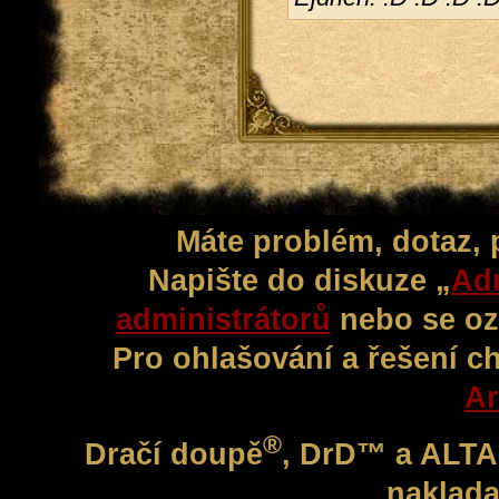
Máte problém, dotaz,
Napište do diskuze „
Adm
administrátorů
nebo se oz
Pro ohlašování a řešení c
Ar
®
Dračí doupě
, DrD™ a ALT
naklada