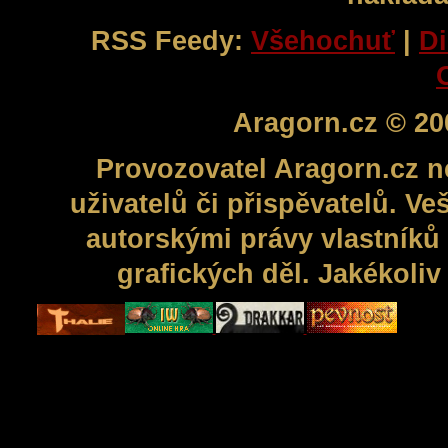
RSS Feedy:
Všehochuť
|
Di
Aragorn.cz © 20
Provozovatel Aragorn.cz n
uživatelů či přispěvatelů. V
autorskými právy vlastníků 
grafických děl. Jakékoli