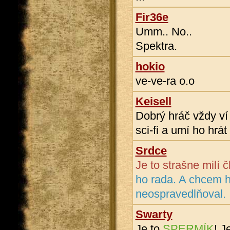
Fir36e
Umm.. No..
Spektra.
hokio
ve-ve-ra o.o
Keisell
Dobrý hráč vždy ví
sci-fi a umí ho hrát 
Srdce
Je to strašne milí 
ho rada. A chcem h
neospravedlňoval.
Swarty
Je to
SPERMÍK
! J